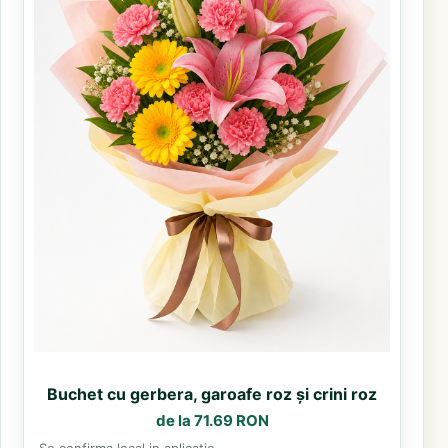
Buchet cu gerbera, garoafe roz și crini roz
de la 71.69 RON
Se confirma local in aplicatie.