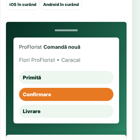
iOS în curând
Android în curând
ProFlorist
Comandă nouă
Flori ProFlorist • Caracal
Primită
Confirmare
Livrare