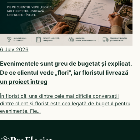
6 July 2026
Evenimentele sunt greu de bugetat și explicat.
De ce clientul vede „flori”, iar floristul livrează
un proiect întreg
În floristică, una dintre cele mai dificile conversații
dintre client și florist este cea legată de bugetul pentru
evenimente. Fie...