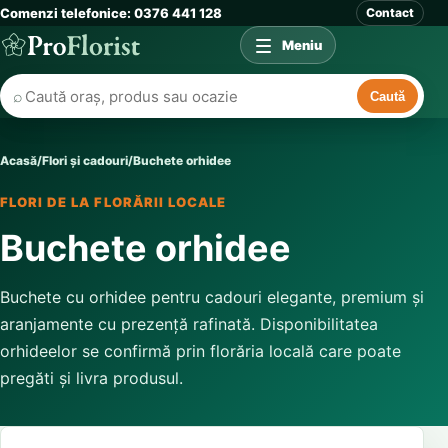
Comenzi telefonice: 0376 441 128
Contact
Meniu
⌕
Caută
Acasă
/
Flori și cadouri
/
Buchete orhidee
FLORI DE LA FLORĂRII LOCALE
Buchete orhidee
Buchete cu orhidee pentru cadouri elegante, premium și
aranjamente cu prezență rafinată. Disponibilitatea
orhideelor se confirmă prin florăria locală care poate
pregăti și livra produsul.