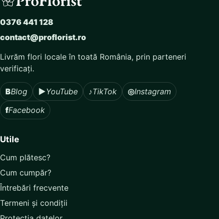
0376 441 128
contact@proflorist.ro
Livrăm flori locale în toată România, prin parteneri
verificați.
B
Blog
▶
YouTube
♪
TikTok
◎
Instagram
f
Facebook
Utile
Cum plătesc?
Cum cumpăr?
Întrebări frecvente
Termeni și condiții
Protecția datelor