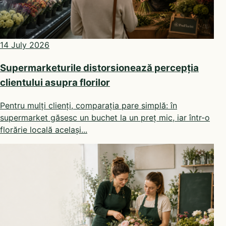
14 July 2026
Supermarketurile distorsionează percepția
clientului asupra florilor
Pentru mulți clienți, comparația pare simplă: în
supermarket găsesc un buchet la un preț mic, iar într-o
florărie locală același...