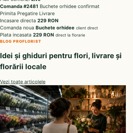
Comanda #2481
Buchete orhidee confirmat
Primita
Pregatire
Livrare
Incasare directa
229 RON
Comanda noua
Buchete orhidee
client direct
Plata incasata
229 RON
direct la florarie
BLOG PROFLORIST
Idei și ghiduri pentru flori, livrare și
florării locale
Vezi toate articolele