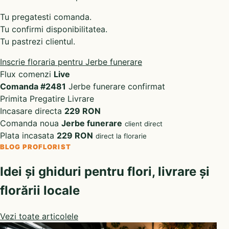
Tu pregatesti comanda.
Tu confirmi disponibilitatea.
Tu pastrezi clientul.
Inscrie floraria pentru Jerbe funerare
Flux comenzi
Live
Comanda #2481
Jerbe funerare confirmat
Primita
Pregatire
Livrare
Incasare directa
229 RON
Comanda noua
Jerbe funerare
client direct
Plata incasata
229 RON
direct la florarie
BLOG PROFLORIST
Idei și ghiduri pentru flori, livrare și
florării locale
Vezi toate articolele