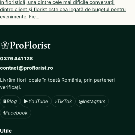
În floristică, una dintre cele mai dificile conversații
dintre client și florist este cea legată de bugetul pentru
evenimente. Fie...
0376 441 128
contact@proflorist.ro
Livrăm flori locale în toată România, prin parteneri
verificați.
B
Blog
▶
YouTube
♪
TikTok
◎
Instagram
f
Facebook
Utile