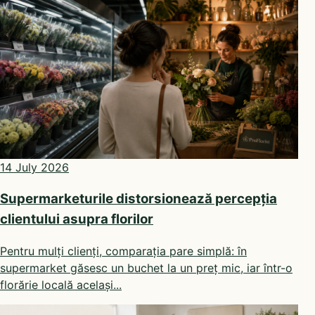
14 July 2026
Supermarketurile distorsionează percepția
clientului asupra florilor
Pentru mulți clienți, comparația pare simplă: în
supermarket găsesc un buchet la un preț mic, iar într-o
florărie locală același...