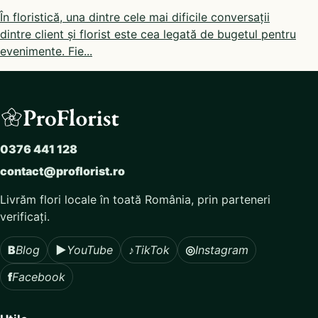
În floristică, una dintre cele mai dificile conversații
dintre client și florist este cea legată de bugetul pentru
evenimente. Fie...
0376 441 128
contact@proflorist.ro
Livrăm flori locale în toată România, prin parteneri
verificați.
B
Blog
▶
YouTube
♪
TikTok
◎
Instagram
f
Facebook