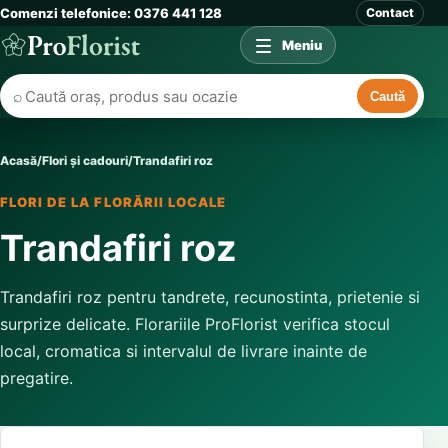
Comenzi telefonice: 0376 441 128
Contact
Meniu
⌕
Caută
Acasă
/
Flori și cadouri
/
Trandafiri roz
FLORI DE LA FLORĂRII LOCALE
Trandafiri roz
Trandafiri roz pentru tandrete, recunostinta, prietenie si
surprize delicate. Florariile ProFlorist verifica stocul
local, cromatica si intervalul de livrare inainte de
pregatire.