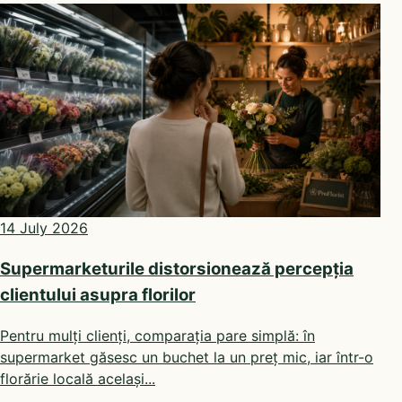
14 July 2026
Supermarketurile distorsionează percepția
clientului asupra florilor
Pentru mulți clienți, comparația pare simplă: în
supermarket găsesc un buchet la un preț mic, iar într-o
florărie locală același...