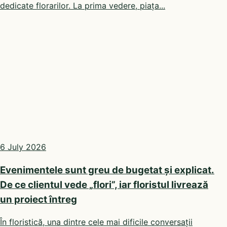
dedicate florarilor. La prima vedere, piața...
6 July 2026
Evenimentele sunt greu de bugetat și explicat.
De ce clientul vede „flori”, iar floristul livrează
un proiect întreg