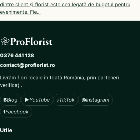
În floristică, una dintre cele mai dificile conversații
dintre client și florist este cea legată de bugetul pentru
evenimente. Fie...
0376 441 128
contact@proflorist.ro
Livrăm flori locale în toată România, prin parteneri
verificați.
B
Blog
▶
YouTube
♪
TikTok
◎
Instagram
f
Facebook