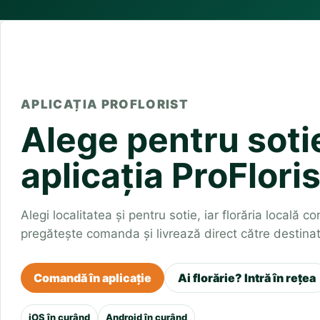
Buchete irisi
Olt
Prahova
Salaj
Buchete lalele
Satu Mare
Sibiu
Buchete liliac
Suceava
Buchete lisianthus
Teleorman
Timis
Tulcea
Buchete mixte
Valcea
Vaslui
Vrancea
Buchete orhidee
Buchete ranunculus
APLICAȚIA PROFLORIST
Buchete trandafiri galbeni
Alege pentru sotie
Buchete trandafiri portocalii
Trandafiri albastri
Trandafiri albi
aplicația ProFloris
Trandafiri rosii
Trandafiri roz
Alegi localitatea și pentru sotie, iar florăria locală c
pregătește comanda și livrează direct către destinat
Comandă în aplicație
Ai florărie? Intră în rețea
iOS în curând
Android în curând