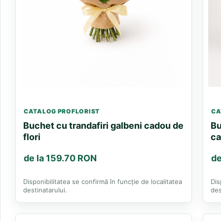
CATALOG PROFLORIST
CA
Buchet cu trandafiri galbeni cadou de
Bu
flori
c
de la 159.70 RON
de
Disponibilitatea se confirmă în funcție de localitatea
Dis
destinatarului.
des