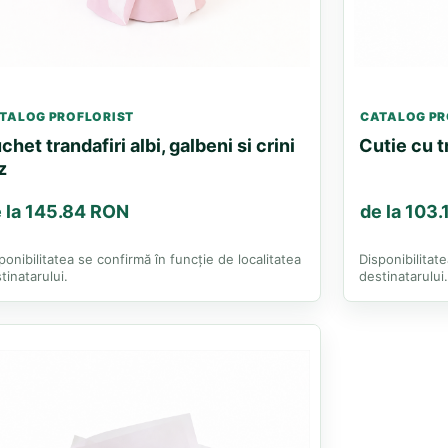
TALOG PROFLORIST
CATALOG PR
chet trandafiri albi, galbeni si crini
Cutie cu t
z
 la 145.84 RON
de la 103
ponibilitatea se confirmă în funcție de localitatea
Disponibilitat
tinatarului.
destinatarului.