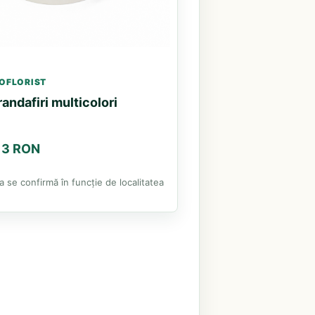
OFLORIST
randafiri multicolori
.13 RON
ea se confirmă în funcție de localitatea