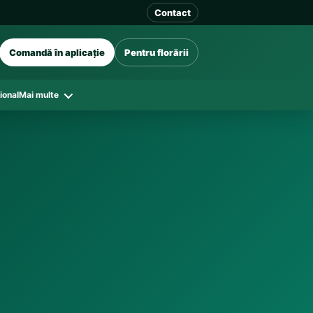
Contact
Comandă în aplicație
Pentru florării
ional
Mai multe