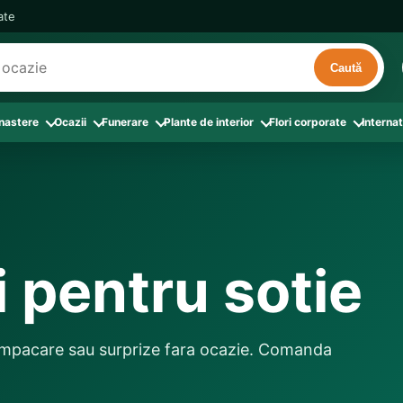
cate
Caută
 nastere
Ocazii
Funerare
Plante de interior
Flori corporate
Internat
ri
de interior
 Aranjamente florale
le din Flori corporate
oate produsele din Zi de nastere
Toate categoriile
Toate produsele din Ocazii
Toate produsele din Funerare
a
pentru companii
ntru Barbati
Colectia Atelier Local
Aniversare casatorie
Aranjamente funerare
rin flori
e interior
ajati si Colegi
ntru Bunica
Colectia Premium ProFlorist
Cerere in casatorie
Buchete funerare
 prin frunze
utie
ntru Iubita
Colectia Signature ProFlorist
Flori din dragoste
Coroane funerare
i pentru sotie
afiri rosii
entru Mama
Flori de Florii
Flori nou-nascut si botez
Flori de Luminatie
ntru Prieteni
Flori de Paste
Flori pentru aniversari
Jerbe funerare
ntru Sotie
Flori de primavara
Flori Pur si simplu
Onomastica
, impacare sau surprize fara ocazie. Comanda