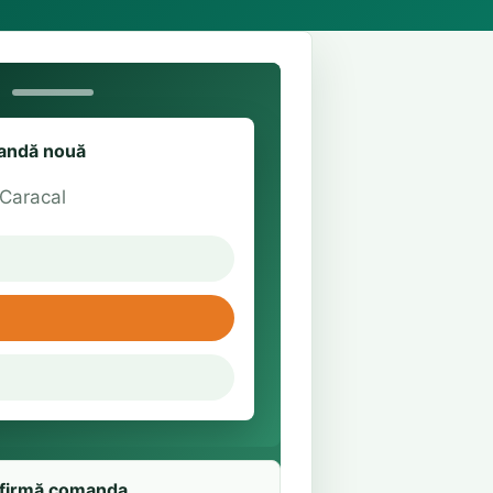
ndă nouă
 Caracal
firmă comanda