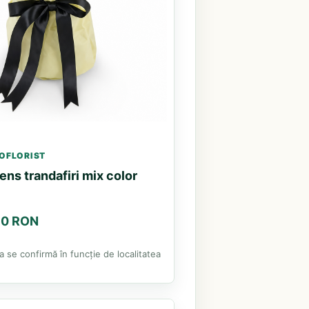
OFLORIST
ns trandafiri mix color
.10 RON
ea se confirmă în funcție de localitatea