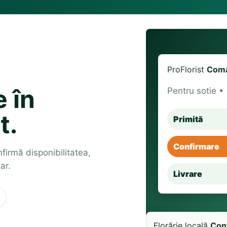
ProFlorist
Coma
 în
Pentru sotie •
t.
Primită
Confirmare
onfirmă disponibilitatea,
ar.
Livrare
Florărie locală
Con