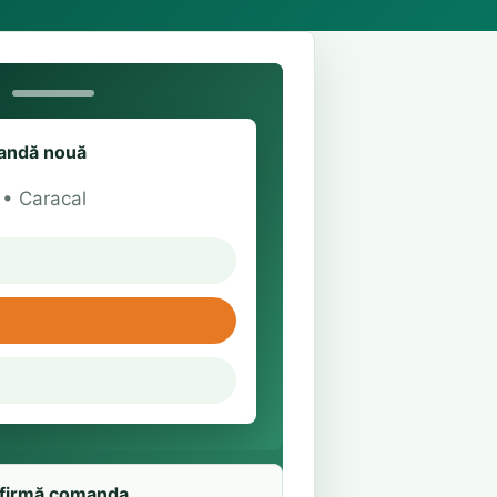
ndă nouă
t • Caracal
firmă comanda