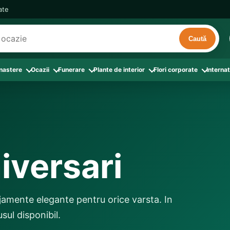
cate
Caută
 nastere
Ocazii
Funerare
Plante de interior
Flori corporate
Internat
ri
de interior
 Aranjamente florale
le din Flori corporate
oate produsele din Zi de nastere
Toate categoriile
Toate produsele din Ocazii
Toate produsele din Funerare
a
pentru companii
ntru Barbati
Colectia Atelier Local
Aniversare casatorie
Aranjamente funerare
rin flori
e interior
ajati si Colegi
ntru Bunica
Colectia Premium ProFlorist
Cerere in casatorie
Buchete funerare
 prin frunze
utie
ntru Iubita
Colectia Signature ProFlorist
Flori din dragoste
Coroane funerare
iversari
afiri rosii
entru Mama
Flori de Florii
Flori nou-nascut si botez
Flori de Luminatie
ntru Prieteni
Flori de Paste
Flori pentru aniversari
Jerbe funerare
ntru Sotie
Flori de primavara
Flori Pur si simplu
Onomastica
njamente elegante pentru orice varsta. In
usul disponibil.