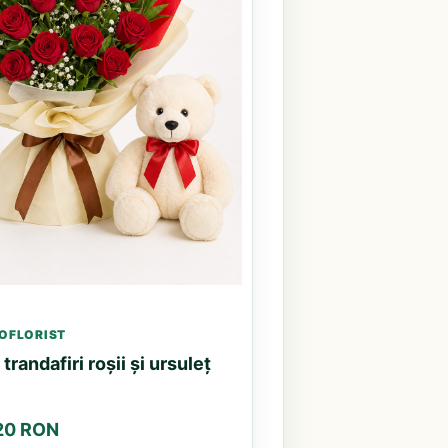
OFLORIST
trandafiri roșii și ursuleț
.20 RON