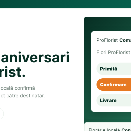
ProFlorist
Coma
 aniversari
Flori ProFloris
rist.
Primită
Confirmare
a locală confirmă
ct către destinatar.
Livrare
Florărie locală
Con