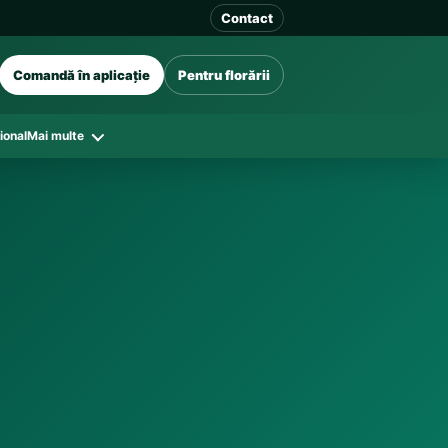
Contact
Comandă în aplicație
Pentru florării
ional
Mai multe