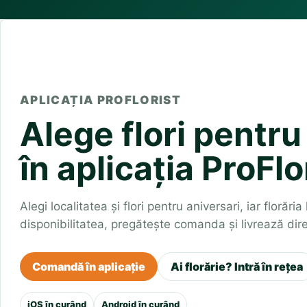
Buchete irisi
Olt
Prahova
Salaj
Buchete lalele
Satu Mare
Sibiu
Buchete liliac
Suceava
Buchete lisianthus
Teleorman
Timis
Tulcea
Buchete mixte
Valcea
Vaslui
Vrancea
Buchete orhidee
Buchete ranunculus
APLICAȚIA PROFLORIST
Buchete trandafiri galbeni
Alege flori pentru
Buchete trandafiri portocalii
Trandafiri albastri
Trandafiri albi
în aplicația ProFlo
Trandafiri rosii
Trandafiri roz
Alegi localitatea și flori pentru aniversari, iar florări
disponibilitatea, pregătește comanda și livrează dire
Comandă în aplicație
Ai florărie? Intră în rețea
iOS în curând
Android în curând