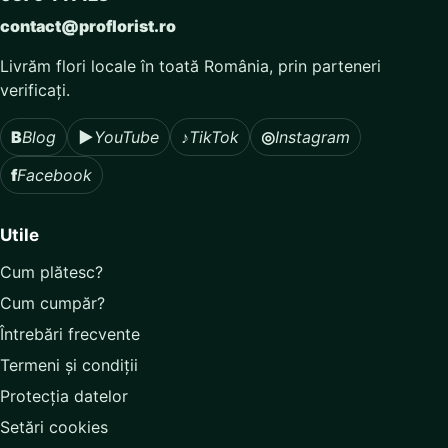
contact@proflorist.ro
Livrăm flori locale în toată România, prin parteneri
verificați.
B
Blog
▶
YouTube
♪
TikTok
◎
Instagram
f
Facebook
Utile
Cum plătesc?
Cum cumpăr?
Întrebări frecvente
Termeni și condiții
Protecția datelor
Setări cookies