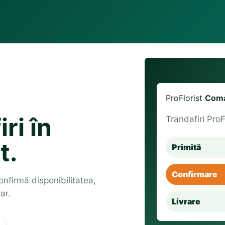
ProFlorist
Coma
ri în
Trandafiri ProF
t.
Primită
Confirmare
confirmă disponibilitatea,
ar.
Livrare