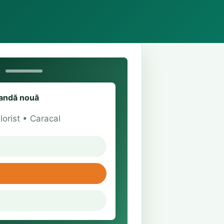
ndă nouă
lorist • Caracal