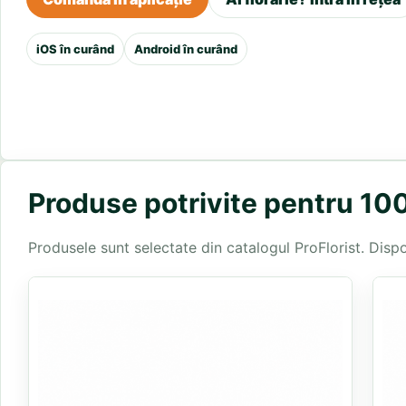
iOS în curând
Android în curând
Produse potrivite pentru 100
Produsele sunt selectate din catalogul ProFlorist. Disponi