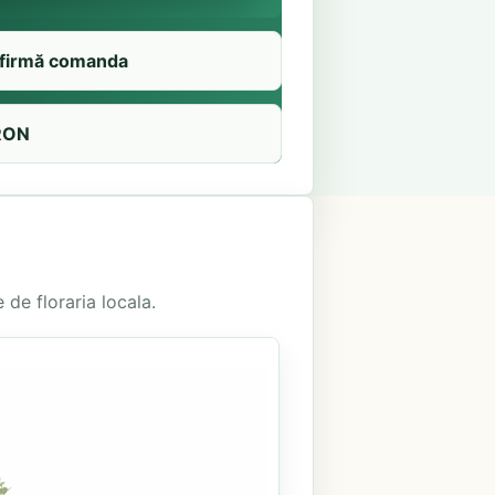
firmă comanda
RON
 de floraria locala.