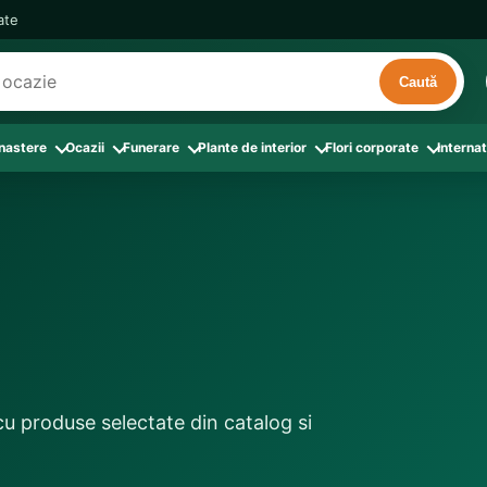
cate
Caută
 nastere
Ocazii
Funerare
Plante de interior
Flori corporate
Internat
ri
de interior
 Aranjamente florale
le din Flori corporate
oate produsele din Zi de nastere
Toate categoriile
Toate produsele din Ocazii
Toate produsele din Funerare
a
pentru companii
ntru Barbati
Colectia Atelier Local
Aniversare casatorie
Aranjamente funerare
rin flori
e interior
ajati si Colegi
ntru Bunica
Colectia Premium ProFlorist
Cerere in casatorie
Buchete funerare
 prin frunze
utie
ntru Iubita
Colectia Signature ProFlorist
Flori din dragoste
Coroane funerare
afiri rosii
entru Mama
Flori de Florii
Flori nou-nascut si botez
Flori de Luminatie
ntru Prieteni
Flori de Paste
Flori pentru aniversari
Jerbe funerare
ntru Sotie
Flori de primavara
Flori Pur si simplu
Onomastica
cu produse selectate din catalog si