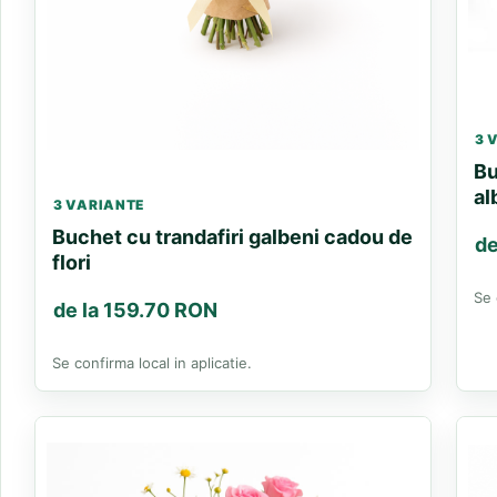
3 
Bu
al
3 VARIANTE
Buchet cu trandafiri galbeni cadou de
de
flori
Se 
de la 159.70 RON
Se confirma local in aplicatie.