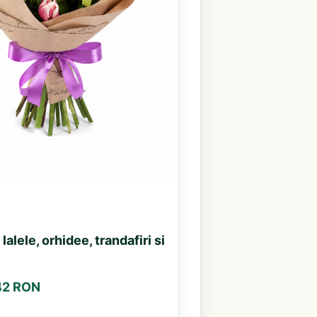
alele, orhidee, trandafiri si
.42 RON