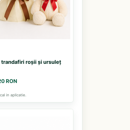
trandafiri roșii și ursuleț
.20 RON
al in aplicatie.