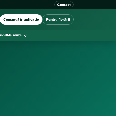
Contact
Comandă în aplicație
Pentru florării
ional
Mai multe