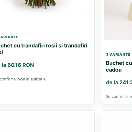
VARIANTE
chet cu trandafiri rosii si trandafiri
bi
3 VARIANTE
Buchet cu 
 la 60.16 RON
cadou
confirma local in aplicatie.
de la 241
Se confirma loc