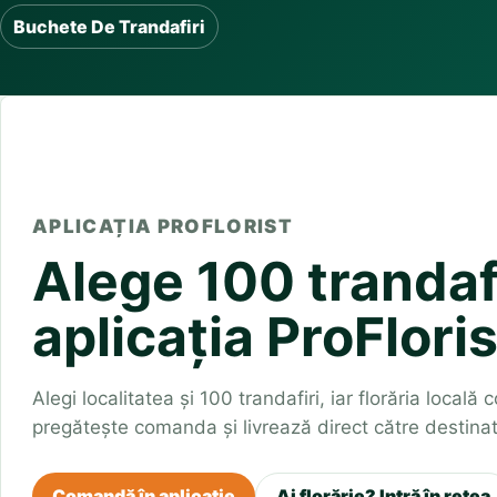
Buchete irisi
Buchete De Trandafiri
Olt
Prahova
Salaj
Buchete lalele
Satu Mare
Sibiu
Buchete liliac
Suceava
Buchete lisianthus
Teleorman
Timis
Tulcea
Buchete mixte
Valcea
Vaslui
Vrancea
Buchete orhidee
Buchete ranunculus
Buchete trandafiri galbeni
Buchete trandafiri portocalii
Trandafiri albastri
APLICAȚIA PROFLORIST
Trandafiri albi
Alege 100 trandafi
Trandafiri rosii
Trandafiri roz
aplicația ProFloris
Alegi localitatea și 100 trandafiri, iar florăria locală 
pregătește comanda și livrează direct către destinat
Comandă în aplicație
Ai florărie? Intră în rețea