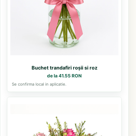
Buchet trandafiri roșii si roz
de la 41.55 RON
Se confirma local in aplicatie.