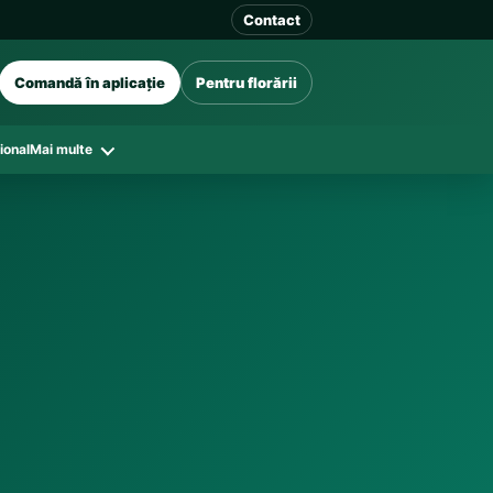
Contact
Comandă în aplicație
Pentru florării
ional
Mai multe