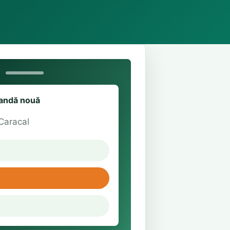
ndă nouă
 Caracal