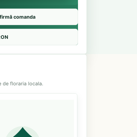
firmă comanda
RON
 de floraria locala.