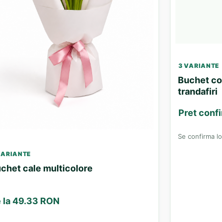
3 VARIANTE
Buchet col
trandafiri
Pret confi
Se confirma loc
VARIANTE
chet cale multicolore
 la 49.33 RON