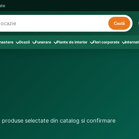
cate
Caută
 nastere
Ocazii
Funerare
Plante de interior
Flori corporate
Internat
ri
de interior
 Aranjamente florale
le din Flori corporate
oate produsele din Zi de nastere
Toate categoriile
Toate produsele din Ocazii
Toate produsele din Funerare
a
pentru companii
ntru Barbati
Colectia Atelier Local
Aniversare casatorie
Aranjamente funerare
rin flori
e interior
ajati si Colegi
ntru Bunica
Colectia Premium ProFlorist
Cerere in casatorie
Buchete funerare
 prin frunze
utie
ntru Iubita
Colectia Signature ProFlorist
Flori din dragoste
Coroane funerare
afiri rosii
entru Mama
Flori de Florii
Flori nou-nascut si botez
Flori de Luminatie
ntru Prieteni
Flori de Paste
Flori pentru aniversari
Jerbe funerare
ntru Sotie
Flori de primavara
Flori Pur si simplu
Onomastica
u produse selectate din catalog si confirmare