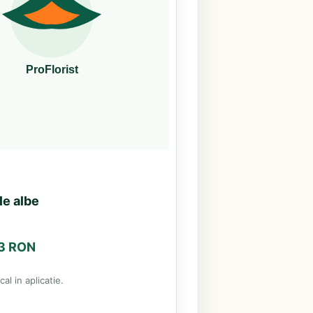
le albe
63 RON
al in aplicatie.