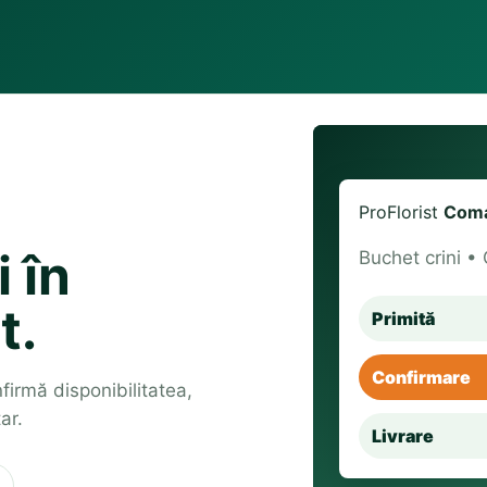
ProFlorist
Coma
 în
Buchet crini •
t.
Primită
Confirmare
onfirmă disponibilitatea,
ar.
Livrare