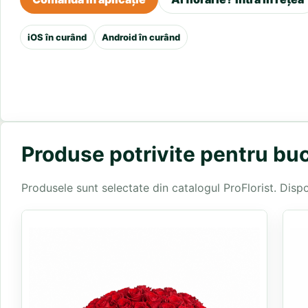
iOS în curând
Android în curând
Produse potrivite pentru buc
Produsele sunt selectate din catalogul ProFlorist. Disponi