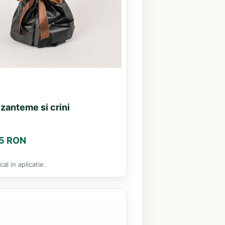
zanteme si crini
85 RON
al in aplicatie.