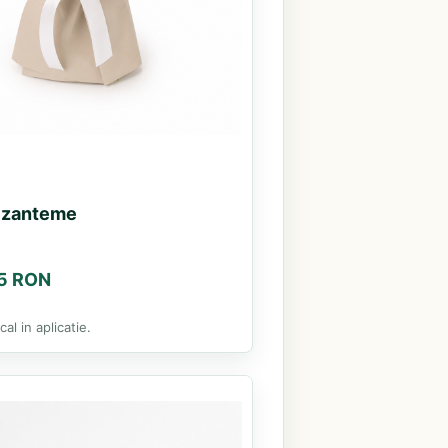
izanteme
75 RON
al in aplicatie.