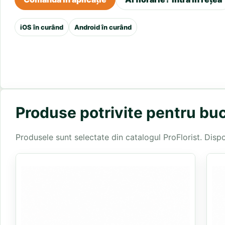
iOS în curând
Android în curând
Produse potrivite pentru buc
Produsele sunt selectate din catalogul ProFlorist. Disponi