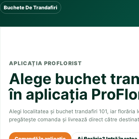
Buchete irisi
Buchete De Trandafiri
Olt
Prahova
Salaj
Buchete lalele
Satu Mare
Sibiu
Buchete liliac
Suceava
Buchete lisianthus
Teleorman
Timis
Tulcea
Buchete mixte
Valcea
Vaslui
Vrancea
Buchete orhidee
Buchete ranunculus
Buchete trandafiri galbeni
Buchete trandafiri portocalii
Trandafiri albastri
APLICAȚIA PROFLORIST
Trandafiri albi
Alege buchet tran
Trandafiri rosii
Trandafiri roz
în aplicația ProFlo
Alegi localitatea și buchet trandafiri 101, iar florăria
pregătește comanda și livrează direct către destinat
Comandă în aplicație
Ai florărie? Intră în rețea