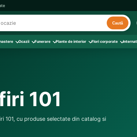
cate
Caută
 nastere
Ocazii
Funerare
Plante de interior
Flori corporate
Internat
ri
de interior
 Aranjamente florale
le din Flori corporate
oate produsele din Zi de nastere
Toate categoriile
Toate produsele din Ocazii
Toate produsele din Funerare
a
pentru companii
ntru Barbati
Colectia Atelier Local
Aniversare casatorie
Aranjamente funerare
rin flori
e interior
ajati si Colegi
ntru Bunica
Colectia Premium ProFlorist
Cerere in casatorie
Buchete funerare
 prin frunze
utie
ntru Iubita
Colectia Signature ProFlorist
Flori din dragoste
Coroane funerare
iri 101
afiri rosii
entru Mama
Flori de Florii
Flori nou-nascut si botez
Flori de Luminatie
ntru Prieteni
Flori de Paste
Flori pentru aniversari
Jerbe funerare
ntru Sotie
Flori de primavara
Flori Pur si simplu
Onomastica
i 101, cu produse selectate din catalog si