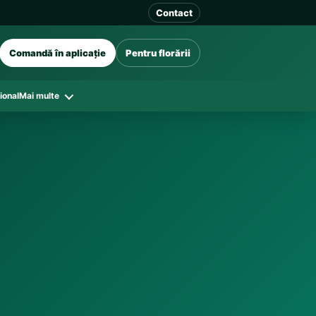
Contact
Comandă în aplicație
Pentru florării
ional
Mai multe