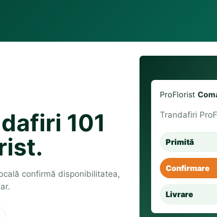
ProFlorist
Coma
dafiri 101
Trandafiri ProF
rist.
Primită
Confirmare
 locală confirmă disponibilitatea,
ar.
Livrare