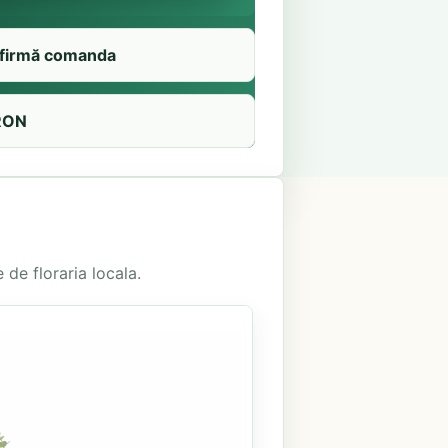
firmă comanda
RON
 de floraria locala.