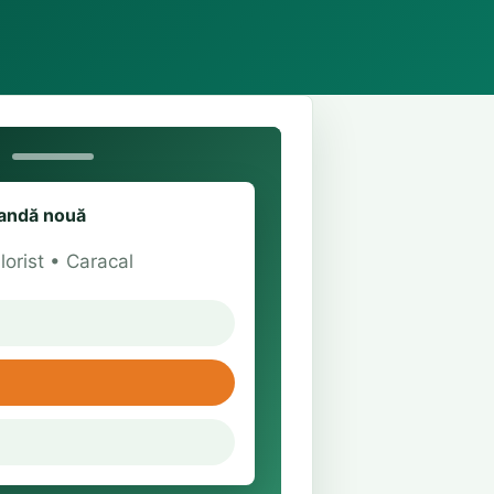
ndă nouă
lorist • Caracal