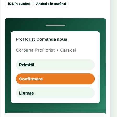
iOS în curând
Android în curând
ProFlorist
Comandă nouă
Coroană ProFlorist • Caracal
Primită
Confirmare
Livrare