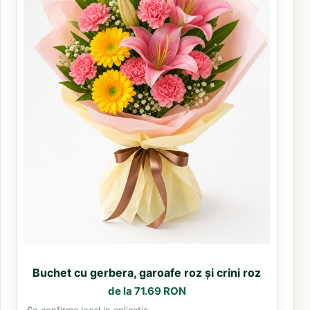
Buchet cu gerbera, garoafe roz și crini roz
de la 71.69 RON
Se confirma local in aplicatie.