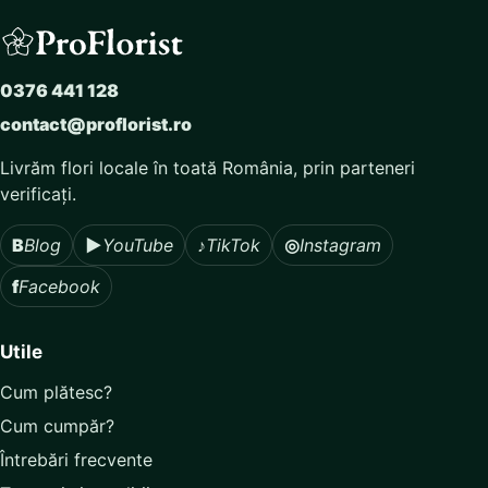
0376 441 128
contact@proflorist.ro
Livrăm flori locale în toată România, prin parteneri
verificați.
B
Blog
▶
YouTube
♪
TikTok
◎
Instagram
f
Facebook
Utile
Cum plătesc?
Cum cumpăr?
Întrebări frecvente