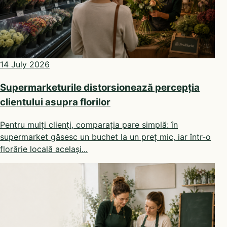
14 July 2026
Supermarketurile distorsionează percepția
clientului asupra florilor
Pentru mulți clienți, comparația pare simplă: în
supermarket găsesc un buchet la un preț mic, iar într-o
florărie locală același...