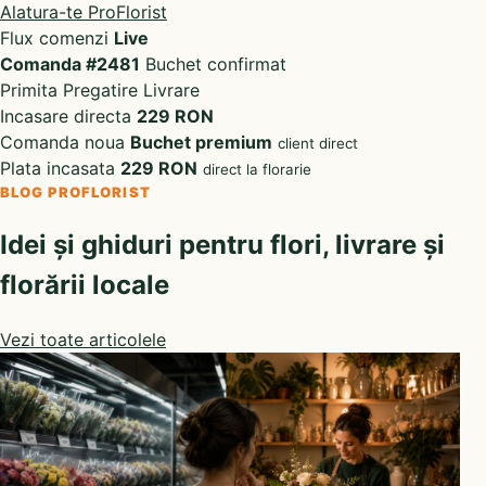
Alatura-te ProFlorist
Flux comenzi
Live
Comanda #2481
Buchet confirmat
Primita
Pregatire
Livrare
Incasare directa
229 RON
Comanda noua
Buchet premium
client direct
Plata incasata
229 RON
direct la florarie
BLOG PROFLORIST
Idei și ghiduri pentru flori, livrare și
florării locale
Vezi toate articolele