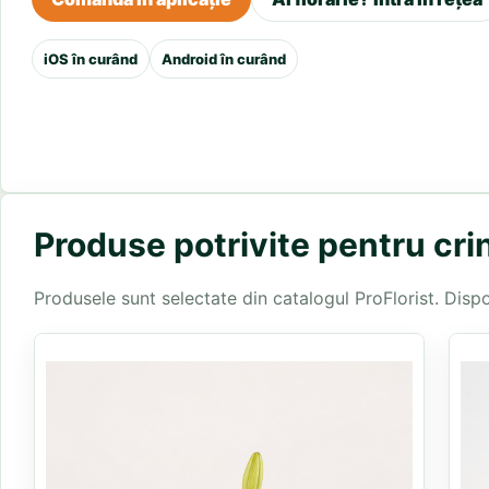
iOS în curând
Android în curând
Produse potrivite pentru crin
Produsele sunt selectate din catalogul ProFlorist. Disponi