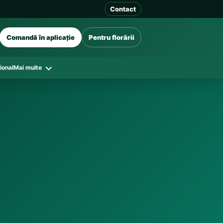
Contact
Comandă în aplicație
Pentru florării
ional
Mai multe