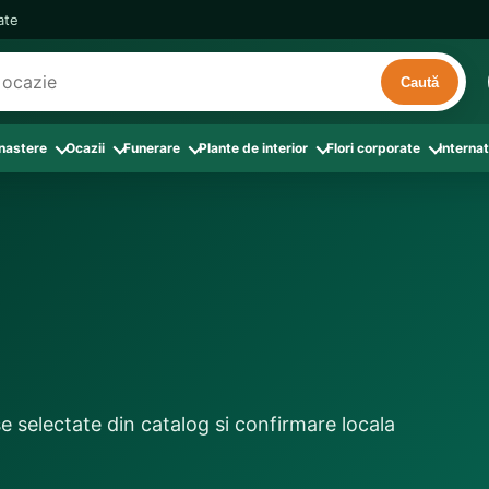
cate
Caută
 nastere
Ocazii
Funerare
Plante de interior
Flori corporate
Internat
ri
de interior
 Aranjamente florale
le din Flori corporate
oate produsele din Zi de nastere
Toate categoriile
Toate produsele din Ocazii
Toate produsele din Funerare
a
pentru companii
ntru Barbati
Colectia Atelier Local
Aniversare casatorie
Aranjamente funerare
rin flori
e interior
ajati si Colegi
ntru Bunica
Colectia Premium ProFlorist
Cerere in casatorie
Buchete funerare
 prin frunze
utie
ntru Iubita
Colectia Signature ProFlorist
Flori din dragoste
Coroane funerare
afiri rosii
entru Mama
Flori de Florii
Flori nou-nascut si botez
Flori de Luminatie
ntru Prieteni
Flori de Paste
Flori pentru aniversari
Jerbe funerare
ntru Sotie
Flori de primavara
Flori Pur si simplu
Onomastica
e selectate din catalog si confirmare locala