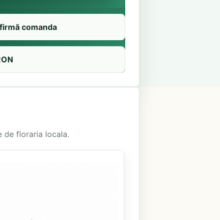
firmă comanda
RON
 de floraria locala.