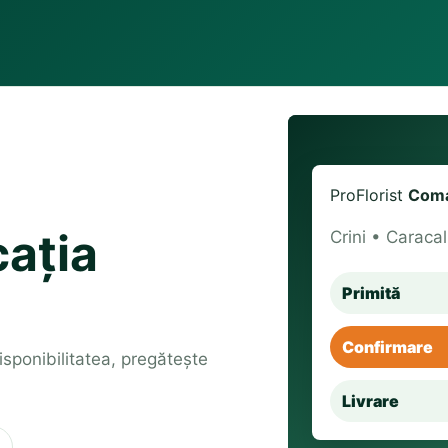
ProFlorist
Coma
cația
Crini • Caracal
Primită
Confirmare
 disponibilitatea, pregătește
Livrare