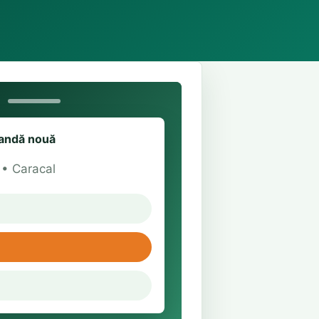
ndă nouă
t • Caracal