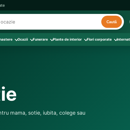
cate
Caută
 nastere
Ocazii
Funerare
Plante de interior
Flori corporate
Internat
ri
de interior
 Aranjamente florale
le din Flori corporate
oate produsele din Zi de nastere
Toate categoriile
Toate produsele din Ocazii
Toate produsele din Funerare
a
pentru companii
ntru Barbati
Colectia Atelier Local
Aniversare casatorie
Aranjamente funerare
rin flori
e interior
ajati si Colegi
ntru Bunica
Colectia Premium ProFlorist
Cerere in casatorie
Buchete funerare
 prin frunze
utie
ntru Iubita
Colectia Signature ProFlorist
Flori din dragoste
Coroane funerare
ie
afiri rosii
entru Mama
Flori de Florii
Flori nou-nascut si botez
Flori de Luminatie
ntru Prieteni
Flori de Paste
Flori pentru aniversari
Jerbe funerare
ntru Sotie
Flori de primavara
Flori Pur si simplu
Onomastica
tru mama, sotie, iubita, colege sau