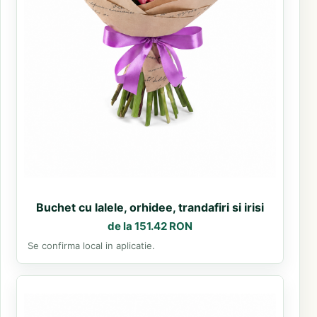
Buchet cu lalele, orhidee, trandafiri si irisi
de la 151.42 RON
Se confirma local in aplicatie.