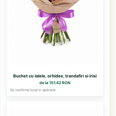
Buchet cu lalele, orhidee, trandafiri si irisi
de la 151.42 RON
Se confirma local in aplicatie.