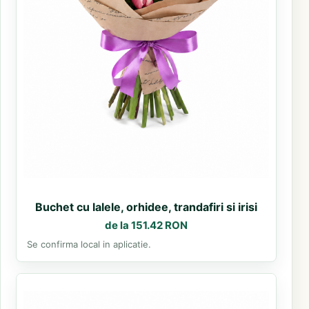
Buchet cu lalele, orhidee, trandafiri si irisi
de la 151.42 RON
Se confirma local in aplicatie.