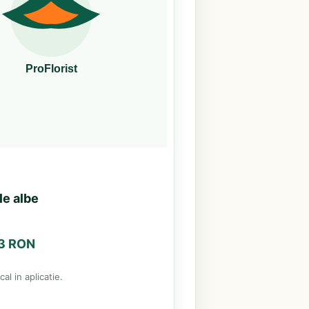
le albe
63 RON
al in aplicatie.