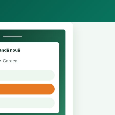
ndă nouă
• Caracal