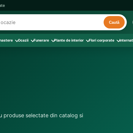
cate
Caută
 nastere
Ocazii
Funerare
Plante de interior
Flori corporate
Internat
ri
de interior
 Aranjamente florale
le din Flori corporate
oate produsele din Zi de nastere
Toate categoriile
Toate produsele din Ocazii
Toate produsele din Funerare
a
pentru companii
ntru Barbati
Colectia Atelier Local
Aniversare casatorie
Aranjamente funerare
rin flori
e interior
ajati si Colegi
ntru Bunica
Colectia Premium ProFlorist
Cerere in casatorie
Buchete funerare
 prin frunze
utie
ntru Iubita
Colectia Signature ProFlorist
Flori din dragoste
Coroane funerare
afiri rosii
entru Mama
Flori de Florii
Flori nou-nascut si botez
Flori de Luminatie
ntru Prieteni
Flori de Paste
Flori pentru aniversari
Jerbe funerare
ntru Sotie
Flori de primavara
Flori Pur si simplu
Onomastica
u produse selectate din catalog si