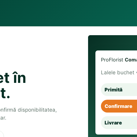
ProFlorist
Coma
t în
Lalele buchet 
t.
Primită
Confirmare
confirmă disponibilitatea,
ar.
Livrare