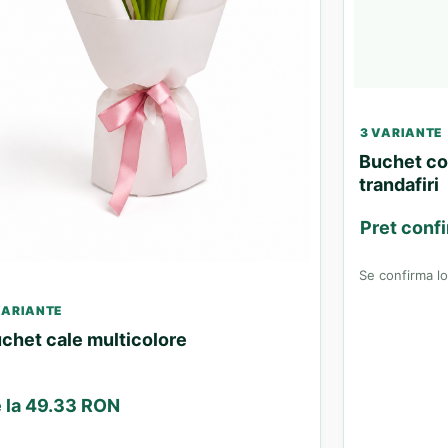
3 VARIANTE
Buchet col
trandafiri
Pret confi
Se confirma loc
VARIANTE
chet cale multicolore
 la 49.33 RON