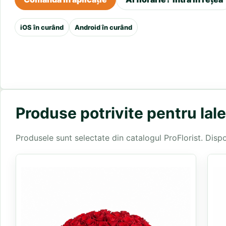
iOS în curând
Android în curând
Produse potrivite pentru lal
Produsele sunt selectate din catalogul ProFlorist. Disponi