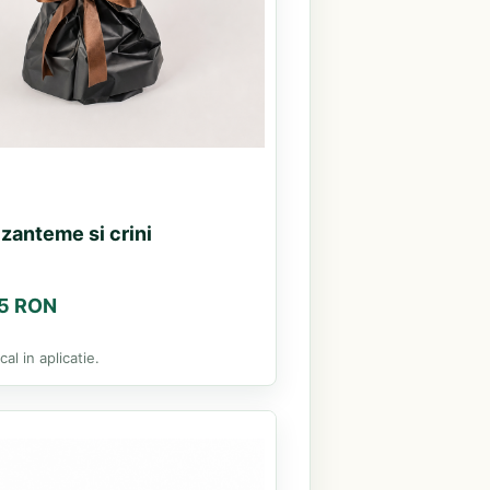
zanteme si crini
85 RON
al in aplicatie.