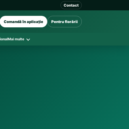
Contact
Comandă în aplicație
Pentru florării
ional
Mai multe