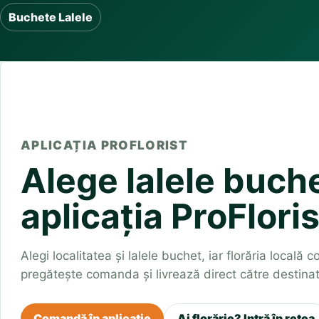
Buchete irisi
Buchete Lalele
Olt
Prahova
Salaj
Buchete lalele
Satu Mare
Sibiu
Buchete liliac
Suceava
Buchete lisianthus
Teleorman
Timis
Tulcea
Buchete mixte
Valcea
Vaslui
Vrancea
Buchete orhidee
Buchete ranunculus
Buchete trandafiri galbeni
Buchete trandafiri portocalii
Trandafiri albastri
APLICAȚIA PROFLORIST
Trandafiri albi
Alege lalele buche
Trandafiri rosii
Trandafiri roz
aplicația ProFloris
Alegi localitatea și lalele buchet, iar florăria locală 
pregătește comanda și livrează direct către destinat
Comandă în aplicație
Ai florărie? Intră în rețea