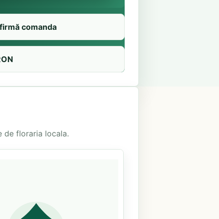
firmă comanda
RON
 de floraria locala.