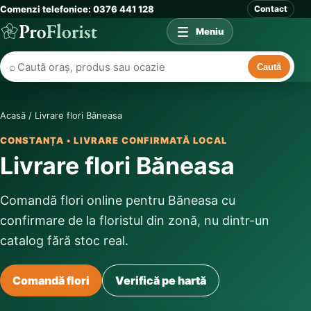
Comenzi telefonice: 0376 441 128
Contact
Meniu
⌕
Caută
Acasă
/
Livrare flori Băneasa
CONSTANȚA • LIVRARE CONFIRMATĂ LOCAL
Livrare flori Băneasa
Comandă flori online pentru Băneasa cu
confirmare de la floristul din zonă, nu dintr-un
catalog fără stoc real.
Comandă flori
Verifică pe hartă