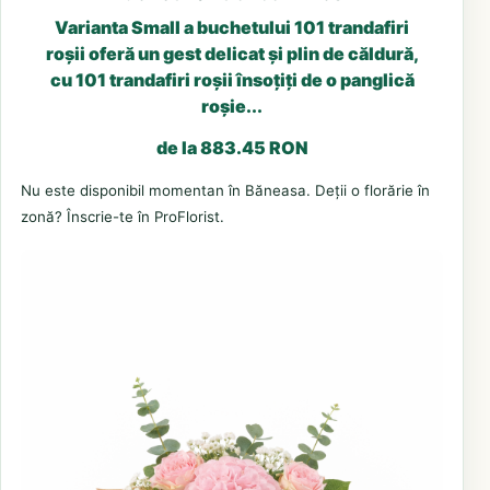
Varianta Small a buchetului 101 trandafiri
roșii oferă un gest delicat și plin de căldură,
cu 101 trandafiri roșii însoțiți de o panglică
roșie...
de la 883.45 RON
Nu este disponibil momentan în Băneasa. Deții o florărie în
zonă? Înscrie-te în ProFlorist.