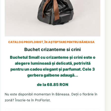
CATALOG PROFLORIST, ÎN AȘTEPTARE PENTRU BĂNEASA
Buchet crizanteme si crini
Buchetul Small cu crizanteme și crini este o
alegere luminoasă și delicată, potrivită
pentru un cadou elegant și parfumat. Cele 3
gerbera galbene adaugă...
de la 68.85 RON
Nu este disponibil momentan în Băneasa. Deții o florărie în
zonă? Înscrie-te în ProFlorist.