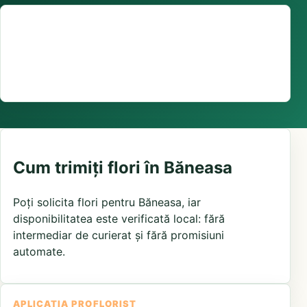
Suport comenzi
0376 441 128
livrare confirmată local, în funcție de florăriile din
zonă și distanța până la destinatar
Cum trimiți flori în Băneasa
Poți solicita flori pentru Băneasa, iar
disponibilitatea este verificată local: fără
intermediar de curierat și fără promisiuni
automate.
APLICAȚIA PROFLORIST