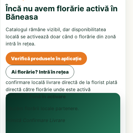
Încă nu avem florărie activă în
Băneasa
Catalogul rămâne vizibil, dar disponibilitatea
locală se activează doar când o florărie din zonă
intră în rețea.
Verifică produsele în aplicație
Ai florărie? Intră în rețea
confirmare locală
livrare directă de la florist
plată
directă către florărie unde este activă
ProFlorist
Zonă în activare
Căutăm florării locale partenere.
Primită
Confirmare
Livrare