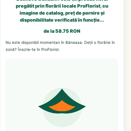
pregătit prin florării locale ProFlorist, cu
imagine de catalog, preț de pornire și
disponibilitate verificată în funcție...
de la 58.75 RON
Nu este disponibil momentan în Băneasa. Deții o florărie în
zonă? Înscrie-te în ProFlorist.