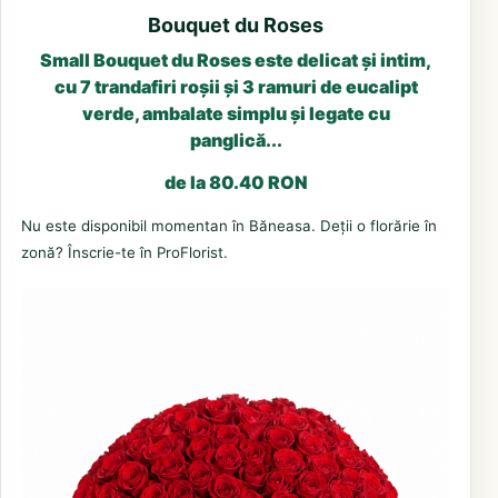
Bouquet du Roses
Small Bouquet du Roses este delicat și intim,
cu 7 trandafiri roșii și 3 ramuri de eucalipt
verde, ambalate simplu și legate cu
panglică...
de la 80.40 RON
Nu este disponibil momentan în Băneasa. Deții o florărie în
zonă? Înscrie-te în ProFlorist.