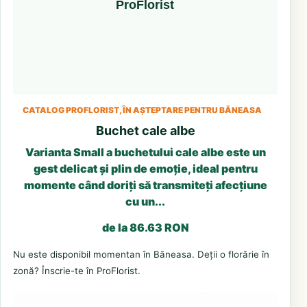
CATALOG PROFLORIST, ÎN AȘTEPTARE PENTRU BĂNEASA
Buchet cale albe
Varianta Small a buchetului cale albe este un
gest delicat și plin de emoție, ideal pentru
momente când doriți să transmiteți afecțiune
cu un...
de la 86.63 RON
Nu este disponibil momentan în Băneasa. Deții o florărie în
zonă? Înscrie-te în ProFlorist.