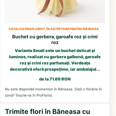
CATALOG PROFLORIST, ÎN AȘTEPTARE PENTRU BĂNEASA
Buchet cu gerbera, garoafe roz și crini
roz
Varianta Small este un buchet delicat și
luminos, realizat cu gerbera galbenă, garoafe
roz și crini roz parfumați. Verdeața
decorativă oferă prospețime, iar ambalajul...
de la 71.69 RON
Nu este disponibil momentan în Băneasa. Deții o florărie în
zonă? Înscrie-te în ProFlorist.
Trimite flori în Băneasa cu