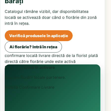
Barați
Catalogul rămâne vizibil, dar disponibilitatea
locală se activează doar când o florărie din zonă
intră în rețea.
Verifică produsele în aplicație
Ai florărie? Intră în rețea
confirmare locală
livrare directă de la florist
plată
directă către florărie unde este activă
ProFlorist
Zonă în activare
Căutăm florării locale partenere.
Primită
Confirmare
Livrare