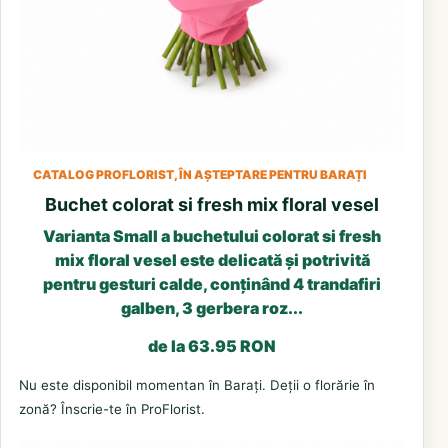
CATALOG PROFLORIST, ÎN AȘTEPTARE PENTRU BARAȚI
Buchet colorat si fresh mix floral vesel
Varianta Small a buchetului colorat si fresh
mix floral vesel este delicată și potrivită
pentru gesturi calde, conținând 4 trandafiri
galben, 3 gerbera roz...
de la 63.95 RON
Nu este disponibil momentan în Barați. Deții o florărie în
zonă? Înscrie-te în ProFlorist.