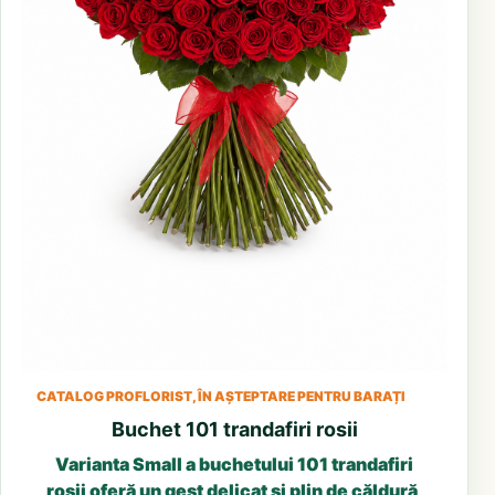
CATALOG PROFLORIST, ÎN AȘTEPTARE PENTRU BARAȚI
Buchet 101 trandafiri rosii
Varianta Small a buchetului 101 trandafiri
roșii oferă un gest delicat și plin de căldură,