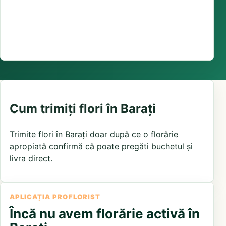
Suport comenzi
0376 441 128
livrare confirmată local, în funcție de florăriile din
zonă și distanța până la destinatar
Cum trimiți flori în Barați
Trimite flori în Barați doar după ce o florărie
apropiată confirmă că poate pregăti buchetul și
livra direct.
APLICAȚIA PROFLORIST
Încă nu avem florărie activă în