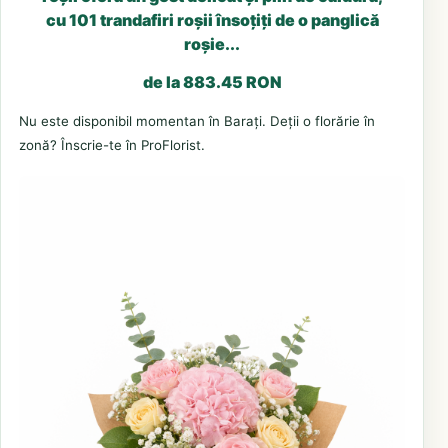
cu 101 trandafiri roșii însoțiți de o panglică
roșie...
de la 883.45 RON
Nu este disponibil momentan în Barați. Deții o florărie în
zonă? Înscrie-te în ProFlorist.