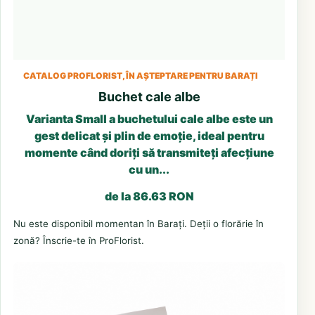
CATALOG PROFLORIST, ÎN AȘTEPTARE PENTRU BARAȚI
Buchet cale albe
Varianta Small a buchetului cale albe este un
gest delicat și plin de emoție, ideal pentru
momente când doriți să transmiteți afecțiune
cu un...
de la 86.63 RON
Nu este disponibil momentan în Barați. Deții o florărie în
zonă? Înscrie-te în ProFlorist.