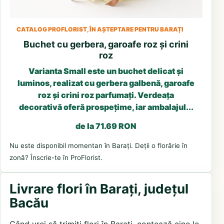
CATALOG PROFLORIST, ÎN AȘTEPTARE PENTRU BARAȚI
Buchet cu gerbera, garoafe roz și crini
roz
Varianta Small este un buchet delicat și
luminos, realizat cu gerbera galbenă, garoafe
roz și crini roz parfumați. Verdeața
decorativă oferă prospețime, iar ambalajul...
de la 71.69 RON
Nu este disponibil momentan în Barați. Deții o florărie în
zonă? Înscrie-te în ProFlorist.
Livrare flori în Barați, județul
Bacău
Când vrei să trimiți flori în Barați, contează cine le