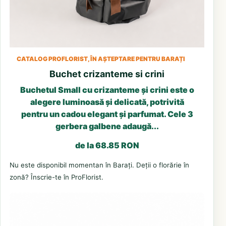
CATALOG PROFLORIST, ÎN AȘTEPTARE PENTRU BARAȚI
Buchet crizanteme si crini
Buchetul Small cu crizanteme și crini este o
alegere luminoasă și delicată, potrivită
pentru un cadou elegant și parfumat. Cele 3
gerbera galbene adaugă...
de la 68.85 RON
Nu este disponibil momentan în Barați. Deții o florărie în
zonă? Înscrie-te în ProFlorist.