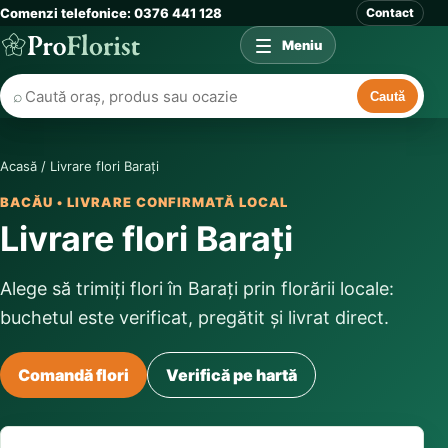
Comenzi telefonice: 0376 441 128
Contact
Meniu
⌕
Caută
Acasă
/
Livrare flori Barați
BACĂU • LIVRARE CONFIRMATĂ LOCAL
Livrare flori Barați
Alege să trimiți flori în Barați prin florării locale:
buchetul este verificat, pregătit și livrat direct.
Comandă flori
Verifică pe hartă