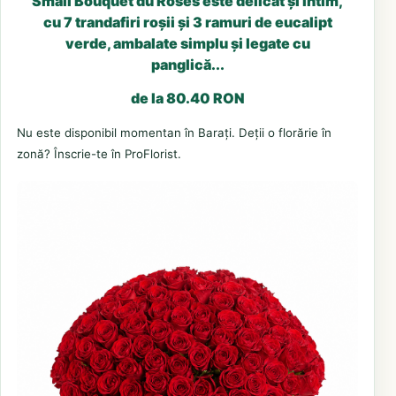
Small Bouquet du Roses este delicat și intim,
cu 7 trandafiri roșii și 3 ramuri de eucalipt
verde, ambalate simplu și legate cu
panglică...
de la 80.40 RON
Nu este disponibil momentan în Barați. Deții o florărie în
zonă? Înscrie-te în ProFlorist.