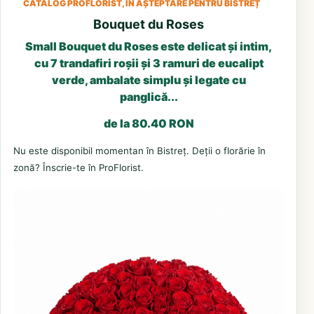
CATALOG PROFLORIST, ÎN AȘTEPTARE PENTRU BISTREȚ
Bouquet du Roses
Small Bouquet du Roses este delicat și intim,
cu 7 trandafiri roșii și 3 ramuri de eucalipt
verde, ambalate simplu și legate cu
panglică...
de la 80.40 RON
Nu este disponibil momentan în Bistreț. Deții o florărie în
zonă? Înscrie-te în ProFlorist.