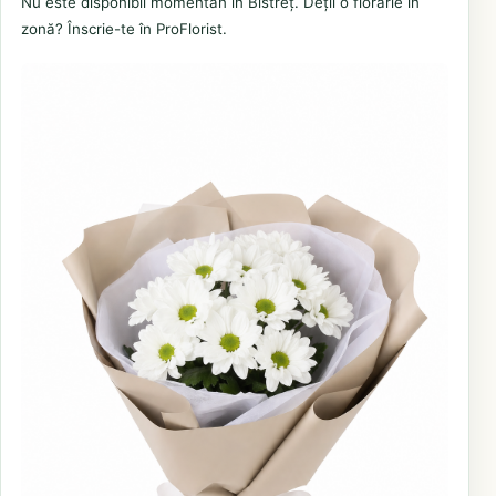
Nu este disponibil momentan în Bistreț. Deții o florărie în
zonă? Înscrie-te în ProFlorist.