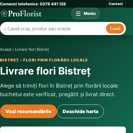
Comenzi telefonice: 0376 441 128
Contact
Meniu
⌕
Caută
Acasă
/
Livrare flori Bistreț
BISTREȚ • FLORI PRIN FLORĂRII LOCALE
Livrare flori Bistreț
Alege să trimiți flori în Bistreț prin florării locale:
buchetul este verificat, pregătit și livrat direct.
Vezi recomandările
Deschide harta