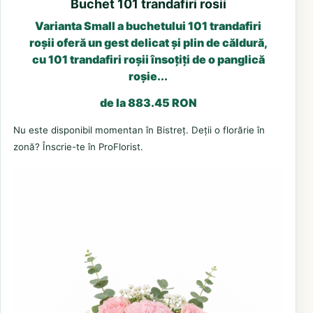
Buchet 101 trandafiri rosii
Varianta Small a buchetului 101 trandafiri
roșii oferă un gest delicat și plin de căldură,
cu 101 trandafiri roșii însoțiți de o panglică
roșie...
de la 883.45 RON
Nu este disponibil momentan în Bistreț. Deții o florărie în
zonă? Înscrie-te în ProFlorist.