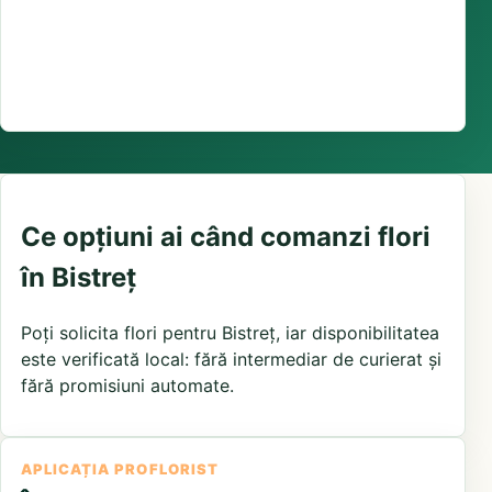
Suport comenzi
0376 441 128
livrare confirmată local, în funcție de florăriile din
zonă și distanța până la destinatar
Ce opțiuni ai când comanzi flori
în Bistreț
Poți solicita flori pentru Bistreț, iar disponibilitatea
este verificată local: fără intermediar de curierat și
fără promisiuni automate.
APLICAȚIA PROFLORIST