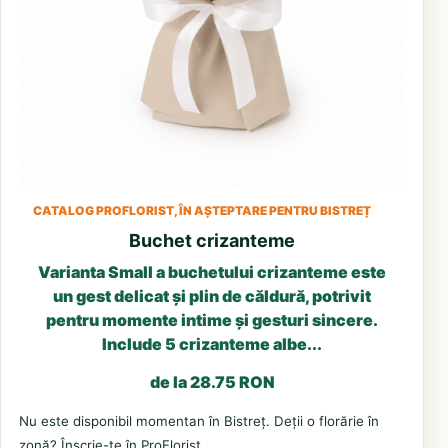
CATALOG PROFLORIST, ÎN AȘTEPTARE PENTRU BISTREȚ
Buchet crizanteme
Varianta Small a buchetului crizanteme este
un gest delicat și plin de căldură, potrivit
pentru momente intime și gesturi sincere.
Include 5 crizanteme albe...
de la 28.75 RON
Nu este disponibil momentan în Bistreț. Deții o florărie în
zonă? Înscrie-te în ProFlorist.