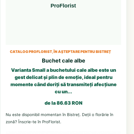
CATALOG PROFLORIST, ÎN AȘTEPTARE PENTRU BISTREȚ
Buchet cale albe
Varianta Small a buchetului cale albe este un
gest delicat și plin de emoție, ideal pentru
momente când doriți să transmiteți afecțiune
cu un...
de la 86.63 RON
Nu este disponibil momentan în Bistreț. Deții o florărie în
zonă? Înscrie-te în ProFlorist.