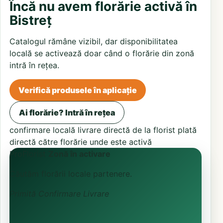
Încă nu avem florărie activă în
Bistreț
Catalogul rămâne vizibil, dar disponibilitatea
locală se activează doar când o florărie din zonă
intră în rețea.
Verifică produsele în aplicație
Ai florărie? Intră în rețea
confirmare locală
livrare directă de la florist
plată
directă către florărie unde este activă
ProFlorist
Zonă în activare
Căutăm florării locale partenere.
Primită
Confirmare
Livrare