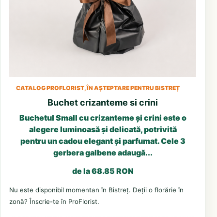
CATALOG PROFLORIST, ÎN AȘTEPTARE PENTRU BISTREȚ
Buchet crizanteme si crini
Buchetul Small cu crizanteme și crini este o
alegere luminoasă și delicată, potrivită
pentru un cadou elegant și parfumat. Cele 3
gerbera galbene adaugă...
de la 68.85 RON
Nu este disponibil momentan în Bistreț. Deții o florărie în
zonă? Înscrie-te în ProFlorist.