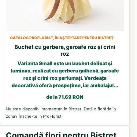
CATALOG PROFLORIST, ÎN AȘTEPTARE PENTRU BISTREȚ
Buchet cu gerbera, garoafe roz și crini
roz
Varianta Small este un buchet delicat și
luminos, realizat cu gerbera galbenă, garoafe
roz și crini roz parfumați. Verdeața
decorativă oferă prospețime, iar ambalajul...
de la 71.69 RON
Nu este disponibil momentan în Bistreț. Deții o florărie în
zonă? Înscrie-te în ProFlorist.
Comandă flori pentru Bistreț