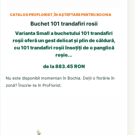
CATALOG PROFLORIST, ÎN AȘTEPTARE PENTRU BOCHIA
Buchet 101 trandafiri rosii
Varianta Small a buchetului 101 trandafiri
roșii oferă un gest delicat și plin de căldură,
cu 101 trandafiri roșii însoțiți de o panglică
roșie...
de la 883.45 RON
Nu este disponibil momentan în Bochia. Deții o florărie în
zonă? Înscrie-te în ProFlorist.