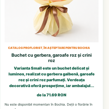
CATALOG PROFLORIST, ÎN AȘTEPTARE PENTRU BOCHIA
Buchet cu gerbera, garoafe roz și crini
roz
Varianta Small este un buchet delicat și
luminos, realizat cu gerbera galbenă, garoafe
roz și crini roz parfumați. Verdeața
decorativă oferă prospețime, iar ambalajul...
de la 71.69 RON
Nu este disponibil momentan în Bochia. Deții o florărie în