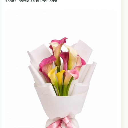
zonă? Înscrie-te în ProFlorist.