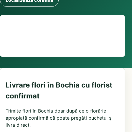
Localizează comuna
Suport comenzi
0376 441 128
livrare confirmată local, în funcție de florăriile din
zonă și distanța până la destinatar
Livrare flori în Bochia cu florist
confirmat
Trimite flori în Bochia doar după ce o florărie
apropiată confirmă că poate pregăti buchetul și
livra direct.