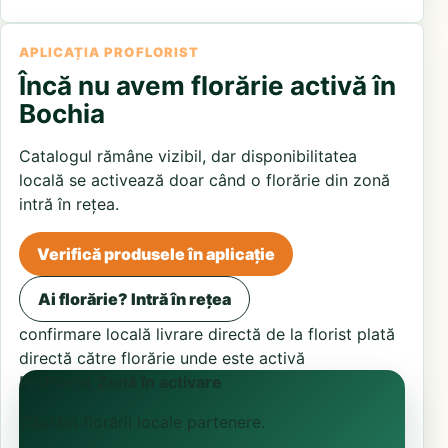
APLICAȚIA PROFLORIST
Încă nu avem florărie activă în
Bochia
Catalogul rămâne vizibil, dar disponibilitatea
locală se activează doar când o florărie din zonă
intră în rețea.
Verifică produsele în aplicație
Ai florărie? Intră în rețea
confirmare locală
livrare directă de la florist
plată
directă către florărie unde este activă
ProFlorist
Zonă în activare
Căutăm florării locale partenere.