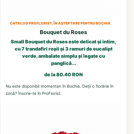
CATALOG PROFLORIST, ÎN AȘTEPTARE PENTRU BOCHIA
Bouquet du Roses
Small Bouquet du Roses este delicat și intim,
cu 7 trandafiri roșii și 3 ramuri de eucalipt
verde, ambalate simplu și legate cu
panglică...
de la 80.40 RON
Nu este disponibil momentan în Bochia. Deții o florărie în
zonă? Înscrie-te în ProFlorist.