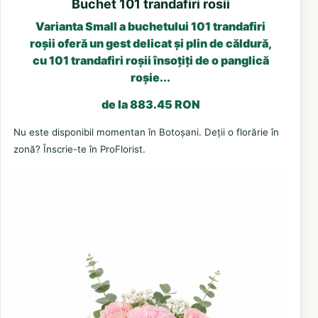
Buchet 101 trandafiri rosii
Varianta Small a buchetului 101 trandafiri
roșii oferă un gest delicat și plin de căldură,
cu 101 trandafiri roșii însoțiți de o panglică
roșie...
de la 883.45 RON
Nu este disponibil momentan în Botoșani. Deții o florărie în
zonă? Înscrie-te în ProFlorist.