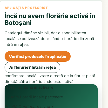
APLICAȚIA PROFLORIST
Încă nu avem florărie activă în
Botoșani
Catalogul rămâne vizibil, dar disponibilitatea
locală se activează doar când o florărie din zonă
intră în rețea.
Verifică produsele în aplicație
Ai florărie? Intră în rețea
confirmare locală
livrare directă de la florist
plată
directă către florărie unde este activă
ProFlorist
Zonă în activare
Căutăm florării locale partenere.
Primită
Confirmare
Livrare