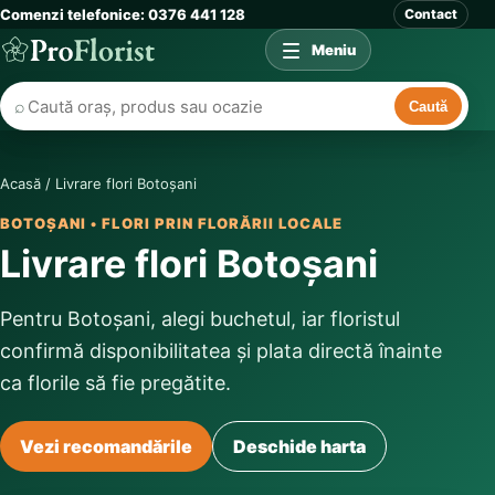
Comenzi telefonice: 0376 441 128
Contact
Meniu
⌕
Caută
Acasă
/
Livrare flori Botoșani
BOTOȘANI • FLORI PRIN FLORĂRII LOCALE
Livrare flori Botoșani
Pentru Botoșani, alegi buchetul, iar floristul
confirmă disponibilitatea și plata directă înainte
ca florile să fie pregătite.
Vezi recomandările
Deschide harta