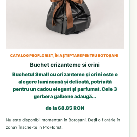
CATALOG PROFLORIST, ÎN AȘTEPTARE PENTRU BOTOȘANI
Buchet crizanteme si crini
Buchetul Small cu crizanteme și crini este o
alegere luminoasă și delicată, potrivită
pentru un cadou elegant și parfumat. Cele 3
gerbera galbene adaugă...
de la 68.85 RON
Nu este disponibil momentan în Botoșani. Deții o florărie în
zonă? Înscrie-te în ProFlorist.