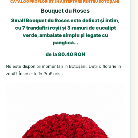
CATALOG PROFLORIST, ÎN AȘTEPTARE PENTRU BOTOȘANI
Bouquet du Roses
Small Bouquet du Roses este delicat și intim,
cu 7 trandafiri roșii și 3 ramuri de eucalipt
verde, ambalate simplu și legate cu
panglică...
de la 80.40 RON
Nu este disponibil momentan în Botoșani. Deții o florărie în
zonă? Înscrie-te în ProFlorist.