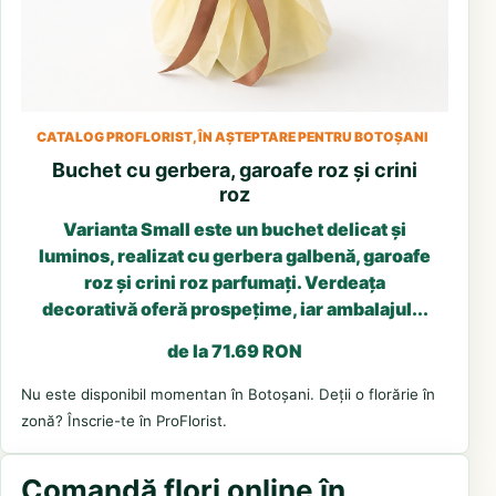
CATALOG PROFLORIST, ÎN AȘTEPTARE PENTRU BOTOȘANI
Buchet cu gerbera, garoafe roz și crini
roz
Varianta Small este un buchet delicat și
luminos, realizat cu gerbera galbenă, garoafe
roz și crini roz parfumați. Verdeața
decorativă oferă prospețime, iar ambalajul...
de la 71.69 RON
Nu este disponibil momentan în Botoșani. Deții o florărie în
zonă? Înscrie-te în ProFlorist.
Comandă flori online în