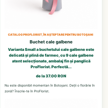
CATALOG PROFLORIST, ÎN AȘTEPTARE PENTRU BOTOȘANI
Buchet cale galbene
Varianta Small a buchetului cale galbene este
delicată și plină de farmec, cu 9 cale galbene
atent selecționate, ambalaj fin și panglică
ProFlorist. Perfectă...
de la 37.00 RON
Nu este disponibil momentan în Botoșani. Deții o florărie în
zonă? Înscrie-te în ProFlorist.