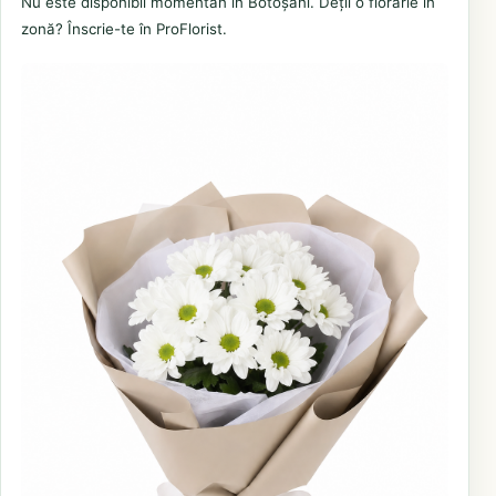
Nu este disponibil momentan în Botoșani. Deții o florărie în
zonă? Înscrie-te în ProFlorist.