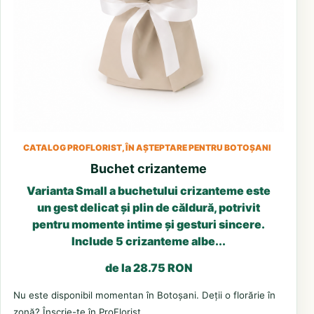
CATALOG PROFLORIST, ÎN AȘTEPTARE PENTRU BOTOȘANI
Buchet crizanteme
Varianta Small a buchetului crizanteme este
un gest delicat și plin de căldură, potrivit
pentru momente intime și gesturi sincere.
Include 5 crizanteme albe...
de la 28.75 RON
Nu este disponibil momentan în Botoșani. Deții o florărie în
zonă? Înscrie-te în ProFlorist.