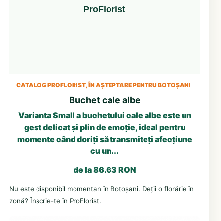
CATALOG PROFLORIST, ÎN AȘTEPTARE PENTRU BOTOȘANI
Buchet cale albe
Varianta Small a buchetului cale albe este un
gest delicat și plin de emoție, ideal pentru
momente când doriți să transmiteți afecțiune
cu un...
de la 86.63 RON
Nu este disponibil momentan în Botoșani. Deții o florărie în
zonă? Înscrie-te în ProFlorist.