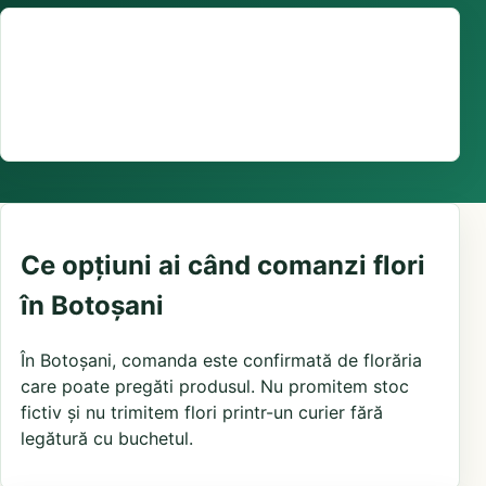
Suport comenzi
0376 441 128
livrare în aceeași zi unde există stoc, program și
florării locale disponibile
Ce opțiuni ai când comanzi flori
în Botoșani
În Botoșani, comanda este confirmată de florăria
care poate pregăti produsul. Nu promitem stoc
fictiv și nu trimitem flori printr-un curier fără
legătură cu buchetul.