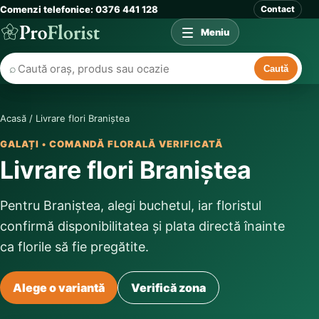
Comenzi telefonice: 0376 441 128
Contact
Meniu
⌕
Caută
Acasă
/
Livrare flori Braniștea
GALAȚI • COMANDĂ FLORALĂ VERIFICATĂ
Livrare flori Braniștea
Pentru Braniștea, alegi buchetul, iar floristul
confirmă disponibilitatea și plata directă înainte
ca florile să fie pregătite.
Alege o variantă
Verifică zona