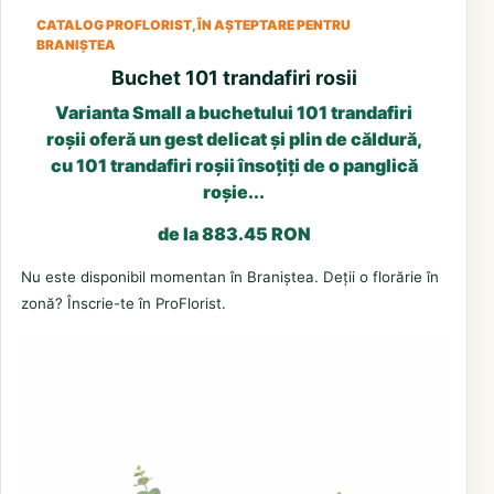
CATALOG PROFLORIST, ÎN AȘTEPTARE PENTRU
BRANIȘTEA
Buchet 101 trandafiri rosii
Varianta Small a buchetului 101 trandafiri
roșii oferă un gest delicat și plin de căldură,
cu 101 trandafiri roșii însoțiți de o panglică
roșie...
de la 883.45 RON
Nu este disponibil momentan în Braniștea. Deții o florărie în
zonă? Înscrie-te în ProFlorist.