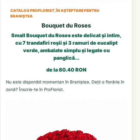
CATALOG PROFLORIST, ÎN AȘTEPTARE PENTRU
BRANIȘTEA
Bouquet du Roses
Small Bouquet du Roses este delicat și intim,
cu 7 trandafiri roșii și 3 ramuri de eucalipt
verde, ambalate simplu și legate cu
panglică...
de la 80.40 RON
Nu este disponibil momentan în Braniștea. Deții o florărie în
zonă? Înscrie-te în ProFlorist.