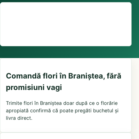
Suport comenzi
0376 441 128
livrare confirmată local, în funcție de florăriile din
zonă și distanța până la destinatar
Comandă flori în Braniștea, fără
promisiuni vagi
Trimite flori în Braniștea doar după ce o florărie
apropiată confirmă că poate pregăti buchetul și
livra direct.