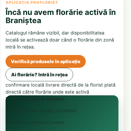
APLICAȚIA PROFLORIST
Încă nu avem florărie activă în
Braniștea
Catalogul rămâne vizibil, dar disponibilitatea
locală se activează doar când o florărie din zonă
intră în rețea.
Verifică produsele în aplicație
Ai florărie? Intră în rețea
confirmare locală
livrare directă de la florist
plată
directă către florărie unde este activă
ProFlorist
Zonă în activare
Căutăm florării locale partenere.
Primită
Confirmare
Livrare