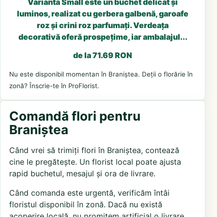
Varianta Small este un buchet delicat și
luminos, realizat cu gerbera galbenă, garoafe
roz și crini roz parfumați. Verdeața
decorativă oferă prospețime, iar ambalajul...
de la 71.69 RON
Nu este disponibil momentan în Braniștea. Deții o florărie în
zonă? Înscrie-te în ProFlorist.
Comandă flori pentru
Braniștea
Când vrei să trimiți flori în Braniștea, contează
cine le pregătește. Un florist local poate ajusta
rapid buchetul, mesajul și ora de livrare.
Când comanda este urgentă, verificăm întâi
floristul disponibil în zonă. Dacă nu există
acoperire locală, nu promitem artificial o livrare