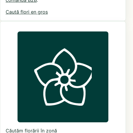
comandă B2B
.
Caută flori en gros
Căutăm florării în zonă