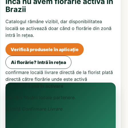
Încă nu avem florărie activă în
Brazii
Catalogul rămâne vizibil, dar disponibilitatea
locală se activează doar când o florărie din zonă
intră în rețea.
Verifică produsele în aplicație
Ai florărie? Intră în rețea
confirmare locală
livrare directă de la florist
plată
directă către florărie unde este activă
ProFlorist
Zonă în activare
Căutăm florării locale partenere.
Primită
Confirmare
Livrare