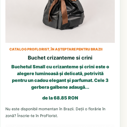
CATALOG PROFLORIST, ÎN AȘTEPTARE PENTRU BRAZII
Buchet crizanteme si crini
Buchetul Small cu crizanteme și crini este o
alegere luminoasă și delicată, potrivită
pentru un cadou elegant și parfumat. Cele 3
gerbera galbene adaugă...
de la 68.85 RON
Nu este disponibil momentan în Brazii. Deții o florărie în
zonă? Înscrie-te în ProFlorist.