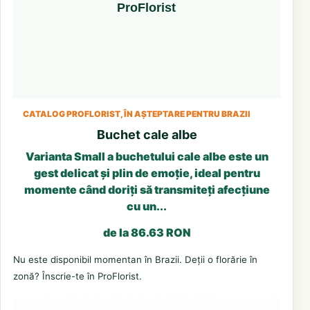
CATALOG PROFLORIST, ÎN AȘTEPTARE PENTRU BRAZII
Buchet cale albe
Varianta Small a buchetului cale albe este un
gest delicat și plin de emoție, ideal pentru
momente când doriți să transmiteți afecțiune
cu un...
de la 86.63 RON
Nu este disponibil momentan în Brazii. Deții o florărie în
zonă? Înscrie-te în ProFlorist.