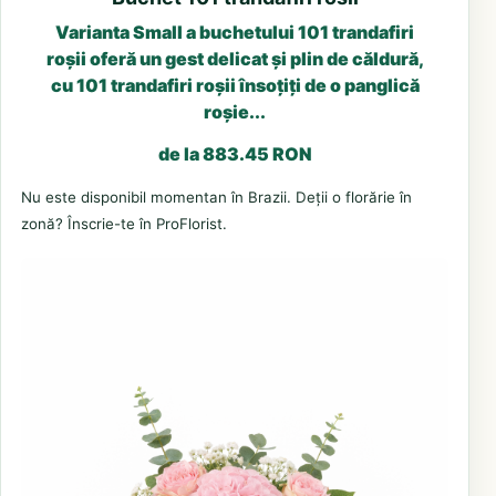
Varianta Small a buchetului 101 trandafiri
roșii oferă un gest delicat și plin de căldură,
cu 101 trandafiri roșii însoțiți de o panglică
roșie...
de la 883.45 RON
Nu este disponibil momentan în Brazii. Deții o florărie în
zonă? Înscrie-te în ProFlorist.