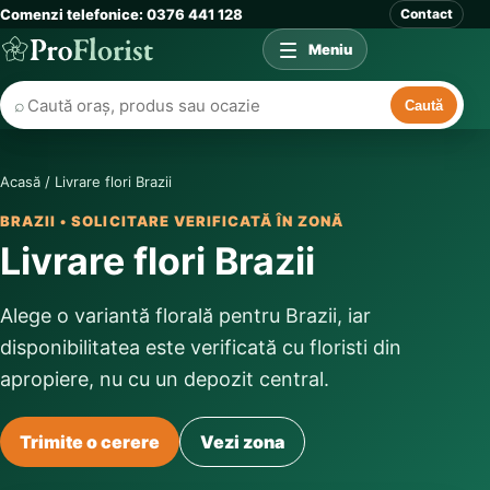
Comenzi telefonice: 0376 441 128
Contact
Meniu
⌕
Caută
Acasă
/
Livrare flori Brazii
BRAZII • SOLICITARE VERIFICATĂ ÎN ZONĂ
Livrare flori Brazii
Alege o variantă florală pentru Brazii, iar
disponibilitatea este verificată cu floristi din
apropiere, nu cu un depozit central.
Trimite o cerere
Vezi zona