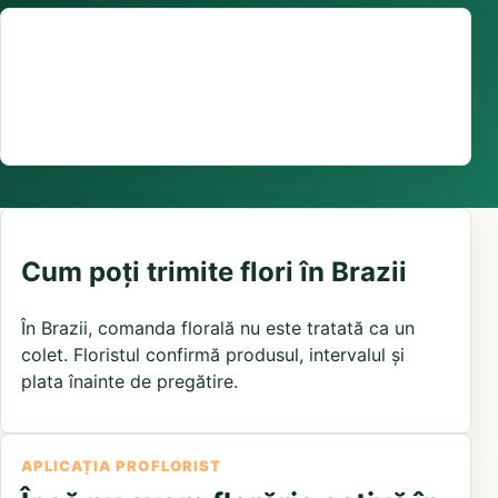
Suport comenzi
0376 441 128
livrare confirmată local, în funcție de florăriile din
zonă și distanța până la destinatar
Cum poți trimite flori în Brazii
În Brazii, comanda florală nu este tratată ca un
colet. Floristul confirmă produsul, intervalul și
plata înainte de pregătire.
APLICAȚIA PROFLORIST