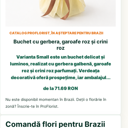
CATALOG PROFLORIST, ÎN AȘTEPTARE PENTRU BRAZII
Buchet cu gerbera, garoafe roz și crini
roz
Varianta Small este un buchet delicat și
luminos, realizat cu gerbera galbenă, garoafe
roz și crini roz parfumați. Verdeața
decorativă oferă prospețime, iar ambalajul...
de la 71.69 RON
Nu este disponibil momentan în Brazii. Deții o florărie în
zonă? Înscrie-te în ProFlorist.
Comandă flori pentru Brazii