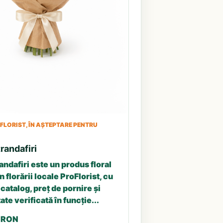
LORIST, ÎN AȘTEPTARE PENTRU
randafiri
andafiri este un produs floral
n florării locale ProFlorist, cu
catalog, preț de pornire și
ate verificată în funcție...
5 RON