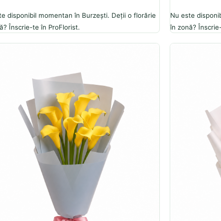
e disponibil momentan în Burzești. Deții o florărie
Nu este disponib
ă? Înscrie-te în ProFlorist.
în zonă? Înscrie-