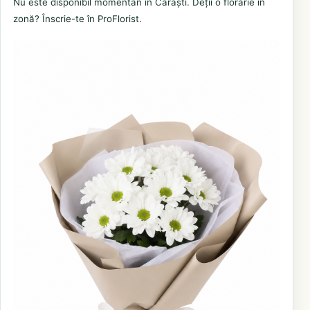
Nu este disponibil momentan în Cârăști. Deții o florărie în
zonă? Înscrie-te în ProFlorist.