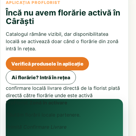
APLICAȚIA PROFLORIST
Încă nu avem florărie activă în
Cârăști
Catalogul rămâne vizibil, dar disponibilitatea
locală se activează doar când o florărie din zonă
intră în rețea.
Verifică produsele în aplicație
Ai florărie? Intră în rețea
confirmare locală
livrare directă de la florist
plată
directă către florărie unde este activă
ProFlorist
Zonă în activare
Căutăm florării locale partenere.
Primită
Confirmare
Livrare