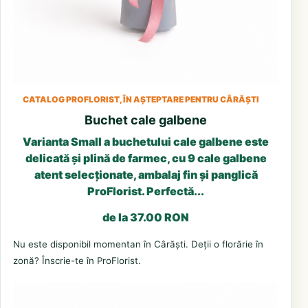
CATALOG PROFLORIST, ÎN AȘTEPTARE PENTRU CÂRĂȘTI
Buchet cale galbene
Varianta Small a buchetului cale galbene este
delicată și plină de farmec, cu 9 cale galbene
atent selecționate, ambalaj fin și panglică
ProFlorist. Perfectă...
de la 37.00 RON
Nu este disponibil momentan în Cârăști. Deții o florărie în
zonă? Înscrie-te în ProFlorist.