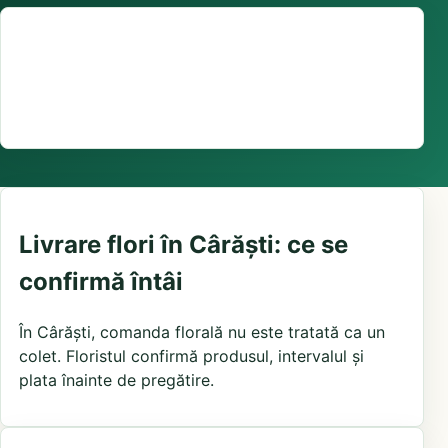
Suport comenzi
0376 441 128
livrare confirmată local, în funcție de florăriile din
zonă și distanța până la destinatar
Livrare flori în Cârăști: ce se
confirmă întâi
În Cârăști, comanda florală nu este tratată ca un
colet. Floristul confirmă produsul, intervalul și
plata înainte de pregătire.