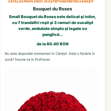
CATALOG PROFLORIST, ÎN AȘTEPTARE PENTRU CÂRĂȘTI
Bouquet du Roses
Small Bouquet du Roses este delicat și intim,
cu 7 trandafiri roșii și 3 ramuri de eucalipt
verde, ambalate simplu și legate cu
panglică...
de la 80.40 RON
Nu este disponibil momentan în Cârăști. Deții o florărie în
zonă? Înscrie-te în ProFlorist.