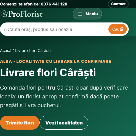
Comenzi telefonice: 0376 441 128
Contact
Meniu
⌕
Caută
Acasă
/
Livrare flori Cârăști
ALBA • LOCALITATE CU LIVRARE LA CONFIRMARE
Livrare flori Cârăști
Comandă flori pentru Cârăști doar după verificare
locală: un florist apropiat confirmă dacă poate
pregăti și livra buchetul.
Trimite flori
Vezi localitatea