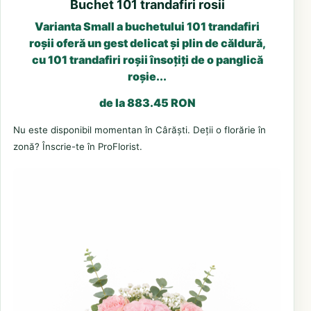
Buchet 101 trandafiri rosii
Varianta Small a buchetului 101 trandafiri
roșii oferă un gest delicat și plin de căldură,
cu 101 trandafiri roșii însoțiți de o panglică
roșie...
de la 883.45 RON
Nu este disponibil momentan în Cârăști. Deții o florărie în
zonă? Înscrie-te în ProFlorist.