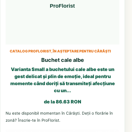
CATALOG PROFLORIST, ÎN AȘTEPTARE PENTRU CÂRĂȘTI
Buchet cale albe
Varianta Small a buchetului cale albe este un
gest delicat și plin de emoție, ideal pentru
momente când doriți să transmiteți afecțiune
cu un...
de la 86.63 RON
Nu este disponibil momentan în Cârăști. Deții o florărie în
zonă? Înscrie-te în ProFlorist.