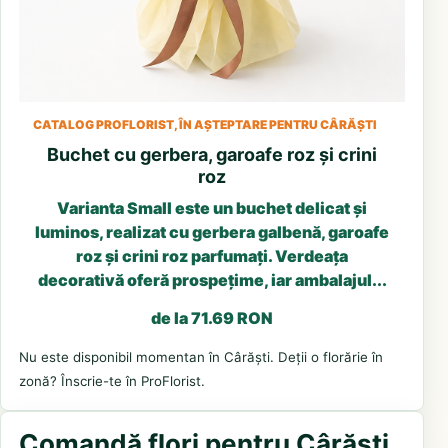
CATALOG PROFLORIST, ÎN AȘTEPTARE PENTRU CÂRĂȘTI
Buchet cu gerbera, garoafe roz și crini
roz
Varianta Small este un buchet delicat și
luminos, realizat cu gerbera galbenă, garoafe
roz și crini roz parfumați. Verdeața
decorativă oferă prospețime, iar ambalajul...
de la 71.69 RON
Nu este disponibil momentan în Cârăști. Deții o florărie în
zonă? Înscrie-te în ProFlorist.
Comandă flori pentru Cârăști