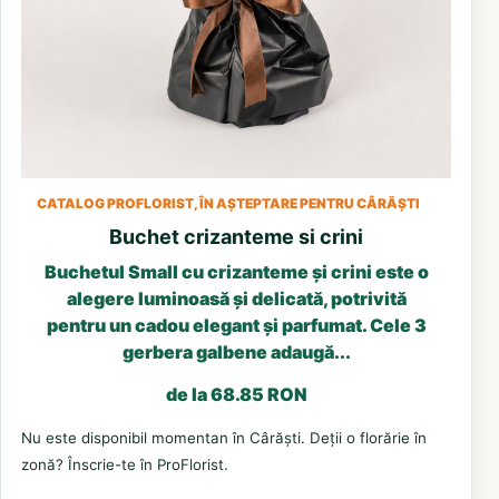
CATALOG PROFLORIST, ÎN AȘTEPTARE PENTRU CÂRĂȘTI
Buchet crizanteme si crini
Buchetul Small cu crizanteme și crini este o
alegere luminoasă și delicată, potrivită
pentru un cadou elegant și parfumat. Cele 3
gerbera galbene adaugă...
de la 68.85 RON
Nu este disponibil momentan în Cârăști. Deții o florărie în
zonă? Înscrie-te în ProFlorist.