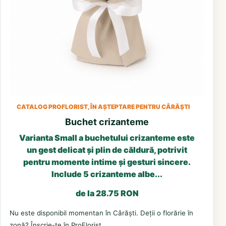
CATALOG PROFLORIST, ÎN AȘTEPTARE PENTRU CÂRĂȘTI
Buchet crizanteme
Varianta Small a buchetului crizanteme este
un gest delicat și plin de căldură, potrivit
pentru momente intime și gesturi sincere.
Include 5 crizanteme albe...
de la 28.75 RON
Nu este disponibil momentan în Cârăști. Deții o florărie în
zonă? Înscrie-te în ProFlorist.