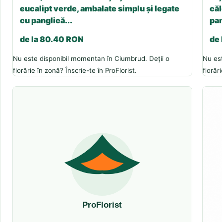
eucalipt verde, ambalate simplu și legate
căl
cu panglică...
pan
de la 80.40 RON
de
Nu este disponibil momentan în Ciumbrud. Deții o
Nu es
florărie în zonă? Înscrie-te în ProFlorist.
florăr