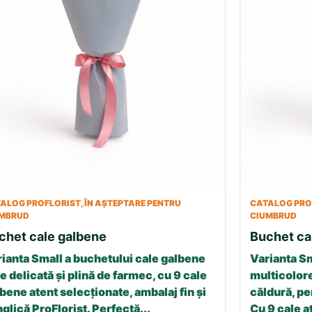
ALOG PROFLORIST, ÎN AȘTEPTARE PENTRU
CATALOG PROF
UMBRUD
CIUMBRUD
chet cale galbene
Buchet ca
ianta Small a buchetului cale galbene
Varianta Sm
e delicată și plină de farmec, cu 9 cale
multicolore
bene atent selecționate, ambalaj fin și
căldură, p
glică ProFlorist. Perfectă...
Cu 9 cale a