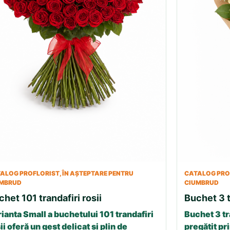
ALOG PROFLORIST, ÎN AȘTEPTARE PENTRU
CATALOG PROF
UMBRUD
CIUMBRUD
chet 101 trandafiri rosii
Buchet 3 t
ianta Small a buchetului 101 trandafiri
Buchet 3 tr
ii oferă un gest delicat și plin de
pregătit pri