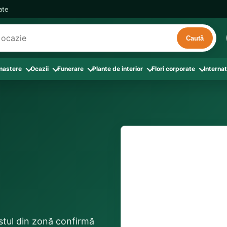
cate
Caută
 nastere
Ocazii
Funerare
Plante de interior
Flori corporate
Internat
ri
de interior
 Aranjamente florale
le din Flori corporate
oate produsele din Zi de nastere
Toate categoriile
Toate produsele din Ocazii
Toate produsele din Funerare
a
pentru companii
ntru Barbati
Colectia Atelier Local
Aniversare casatorie
Aranjamente funerare
rin flori
e interior
ajati si Colegi
ntru Bunica
Colectia Premium ProFlorist
Cerere in casatorie
Buchete funerare
 prin frunze
utie
ntru Iubita
Colectia Signature ProFlorist
Flori din dragoste
Coroane funerare
Suport comenzi
0376 4
afiri rosii
entru Mama
Flori de Florii
Flori nou-nascut si botez
Flori de Luminatie
ntru Prieteni
Flori de Paste
Flori pentru aniversari
Jerbe funerare
livrare confirmată local, 
ntru Sotie
Flori de primavara
Flori Pur si simplu
distanța până la destina
Onomastica
ristul din zonă confirmă