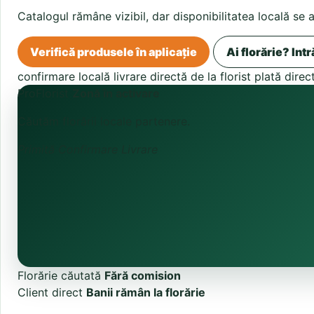
Catalogul rămâne vizibil, dar disponibilitatea locală se 
Verifică produsele în aplicație
Ai florărie? Intr
confirmare locală
livrare directă de la florist
plată direc
ProFlorist
Zonă în activare
Căutăm florării locale partenere.
Primită
Confirmare
Livrare
Florărie căutată
Fără comision
Client direct
Banii rămân la florărie