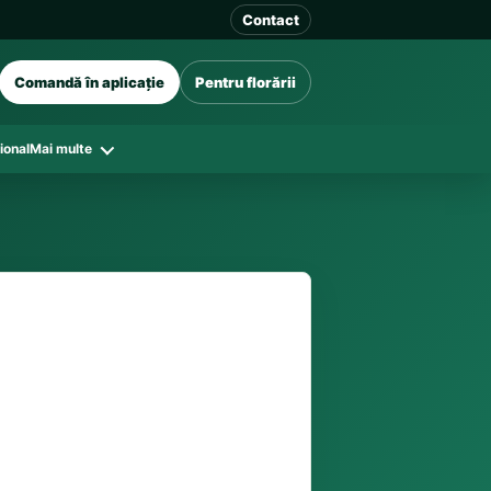
Contact
Comandă în aplicație
Pentru florării
ional
Mai multe
41 128
în funcție de florăriile din zonă și
tar