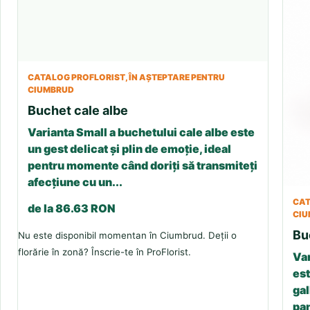
CATALOG PROFLORIST, ÎN AȘTEPTARE PENTRU
CIUMBRUD
Buchet cale albe
Varianta Small a buchetului cale albe este
un gest delicat și plin de emoție, ideal
pentru momente când doriți să transmiteți
afecțiune cu un...
CAT
de la 86.63 RON
CI
Bu
Nu este disponibil momentan în Ciumbrud. Deții o
florărie în zonă? Înscrie-te în ProFlorist.
Var
est
gal
pan