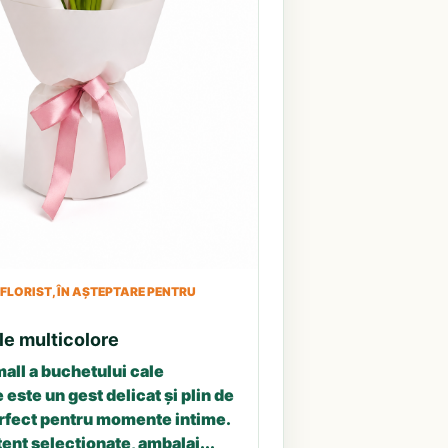
LORIST, ÎN AȘTEPTARE PENTRU
le multicolore
all a buchetului cale
 este un gest delicat și plin de
erfect pentru momente intime.
tent selecționate, ambalaj...