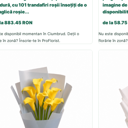
dură, cu 101 trandafiri roșii însoțiți de o
imagine de 
glică roșie...
disponibilit
 la 883.45 RON
de la 58.7
te disponibil momentan în Ciumbrud. Deții o
Nu este disponi
ie în zonă? Înscrie-te în ProFlorist.
florărie în zonă?