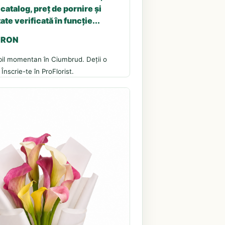
catalog, preț de pornire și
ate verificată în funcție...
5 RON
bil momentan în Ciumbrud. Deții o
 Înscrie-te în ProFlorist.