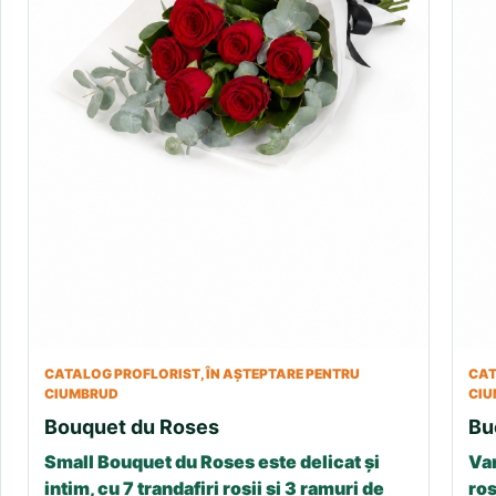
CATALOG PROFLORIST, ÎN AȘTEPTARE PENTRU
CAT
CIUMBRUD
CI
Bouquet du Roses
Bu
Small Bouquet du Roses este delicat și
Var
intim, cu 7 trandafiri roșii și 3 ramuri de
roș