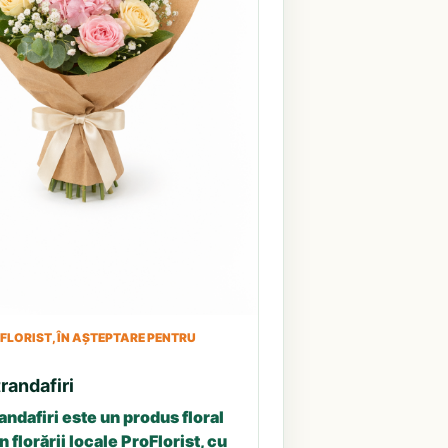
LORIST, ÎN AȘTEPTARE PENTRU
randafiri
andafiri este un produs floral
n florării locale ProFlorist, cu