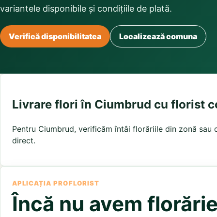
Buchete irisi
variantele disponibile și condițiile de plată.
Olt
Prahova
Salaj
Buchete lalele
Satu Mare
Sibiu
Buchete liliac
Suceava
Buchete lisianthus
Teleorman
Timis
Tulcea
Verifică disponibilitatea
Localizează comuna
Buchete mixte
Valcea
Vaslui
Vrancea
Buchete orhidee
Buchete ranunculus
Buchete trandafiri galbeni
Buchete trandafiri portocalii
Trandafiri albastri
Livrare flori în Ciumbrud cu florist 
Trandafiri albi
Trandafiri rosii
Pentru Ciumbrud, verificăm întâi florăriile din zonă sau 
Trandafiri roz
direct.
APLICAȚIA PROFLORIST
Încă nu avem florări