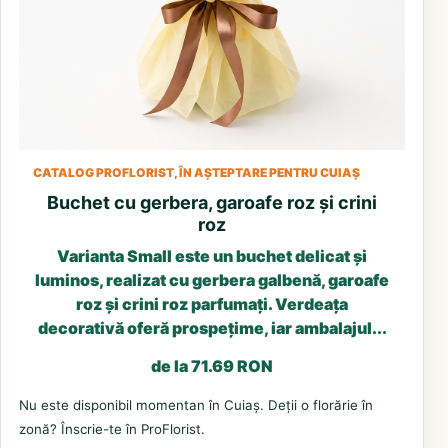
CATALOG PROFLORIST, ÎN AȘTEPTARE PENTRU CUIAȘ
Buchet cu gerbera, garoafe roz și crini
roz
Varianta Small este un buchet delicat și
luminos, realizat cu gerbera galbenă, garoafe
roz și crini roz parfumați. Verdeața
decorativă oferă prospețime, iar ambalajul...
de la 71.69 RON
Nu este disponibil momentan în Cuiaș. Deții o florărie în
zonă? Înscrie-te în ProFlorist.