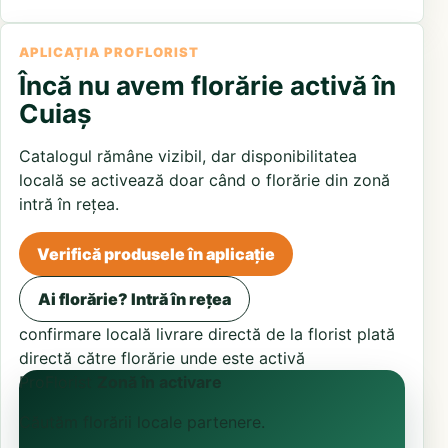
APLICAȚIA PROFLORIST
Încă nu avem florărie activă în
Cuiaș
Catalogul rămâne vizibil, dar disponibilitatea
locală se activează doar când o florărie din zonă
intră în rețea.
Verifică produsele în aplicație
Ai florărie? Intră în rețea
confirmare locală
livrare directă de la florist
plată
directă către florărie unde este activă
ProFlorist
Zonă în activare
Căutăm florării locale partenere.