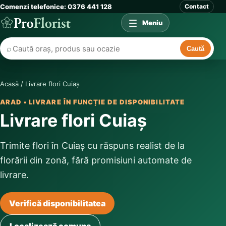
Comenzi telefonice: 0376 441 128
Contact
Meniu
⌕
Caută
Acasă
/
Livrare flori Cuiaș
ARAD • LIVRARE ÎN FUNCȚIE DE DISPONIBILITATE
Livrare flori Cuiaș
Trimite flori în Cuiaș cu răspuns realist de la
florării din zonă, fără promisiuni automate de
livrare.
Verifică disponibilitatea