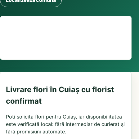
Localizează comuna
Suport comenzi
0376 441 128
livrare confirmată local, în funcție de florăriile din
zonă și distanța până la destinatar
Livrare flori în Cuiaș cu florist
confirmat
Poți solicita flori pentru Cuiaș, iar disponibilitatea
este verificată local: fără intermediar de curierat și
fără promisiuni automate.