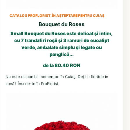
CATALOG PROFLORIST, ÎN AȘTEPTARE PENTRU CUIAȘ
Bouquet du Roses
Small Bouquet du Roses este delicat și intim,
cu 7 trandafiri roșii și 3 ramuri de eucalipt
verde, ambalate simplu și legate cu
panglică...
de la 80.40 RON
Nu este disponibil momentan în Cuiaș. Deții o florărie în
zonă? Înscrie-te în ProFlorist.