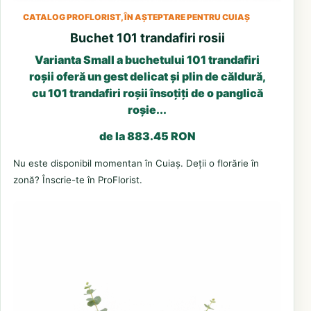
CATALOG PROFLORIST, ÎN AȘTEPTARE PENTRU CUIAȘ
Buchet 101 trandafiri rosii
Varianta Small a buchetului 101 trandafiri
roșii oferă un gest delicat și plin de căldură,
cu 101 trandafiri roșii însoțiți de o panglică
roșie...
de la 883.45 RON
Nu este disponibil momentan în Cuiaș. Deții o florărie în
zonă? Înscrie-te în ProFlorist.