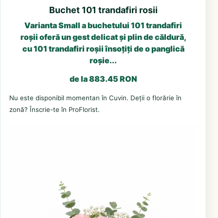
Buchet 101 trandafiri rosii
Varianta Small a buchetului 101 trandafiri
roșii oferă un gest delicat și plin de căldură,
cu 101 trandafiri roșii însoțiți de o panglică
roșie...
de la 883.45 RON
Nu este disponibil momentan în Cuvin. Deții o florărie în
zonă? Înscrie-te în ProFlorist.