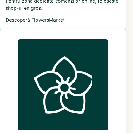
Pentru zona dedicată comenzilor online, folosește
shop-ul en gros
.
Descoperă FlowersMarket