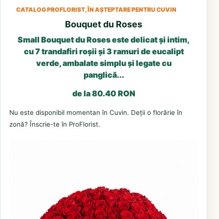
CATALOG PROFLORIST, ÎN AȘTEPTARE PENTRU CUVIN
Bouquet du Roses
Small Bouquet du Roses este delicat și intim,
cu 7 trandafiri roșii și 3 ramuri de eucalipt
verde, ambalate simplu și legate cu
panglică...
de la 80.40 RON
Nu este disponibil momentan în Cuvin. Deții o florărie în
zonă? Înscrie-te în ProFlorist.