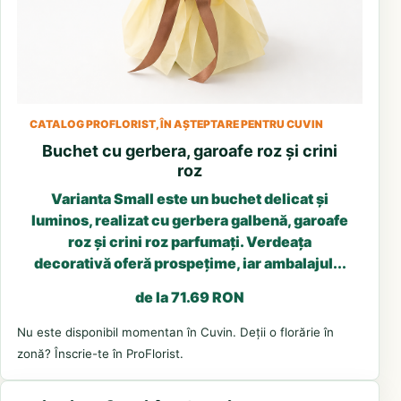
CATALOG PROFLORIST, ÎN AȘTEPTARE PENTRU CUVIN
Buchet cu gerbera, garoafe roz și crini
roz
Varianta Small este un buchet delicat și
luminos, realizat cu gerbera galbenă, garoafe
roz și crini roz parfumați. Verdeața
decorativă oferă prospețime, iar ambalajul...
de la 71.69 RON
Nu este disponibil momentan în Cuvin. Deții o florărie în
zonă? Înscrie-te în ProFlorist.