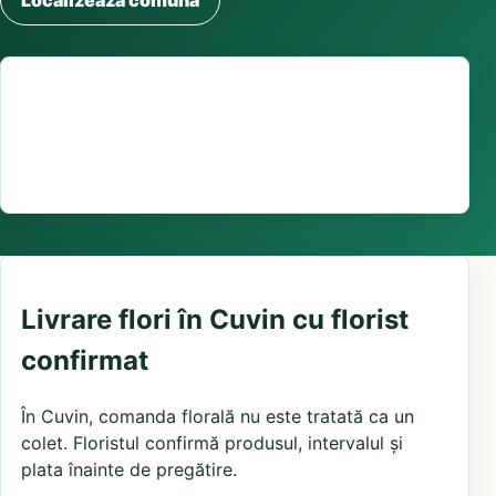
Localizează comuna
Suport comenzi
0376 441 128
livrare confirmată local, în funcție de florăriile din
zonă și distanța până la destinatar
Livrare flori în Cuvin cu florist
confirmat
În Cuvin, comanda florală nu este tratată ca un
colet. Floristul confirmă produsul, intervalul și
plata înainte de pregătire.