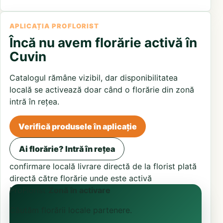
APLICAȚIA PROFLORIST
Încă nu avem florărie activă în
Cuvin
Catalogul rămâne vizibil, dar disponibilitatea
locală se activează doar când o florărie din zonă
intră în rețea.
Verifică produsele în aplicație
Ai florărie? Intră în rețea
confirmare locală
livrare directă de la florist
plată
directă către florărie unde este activă
ProFlorist
Zonă în activare
Căutăm florării locale partenere.