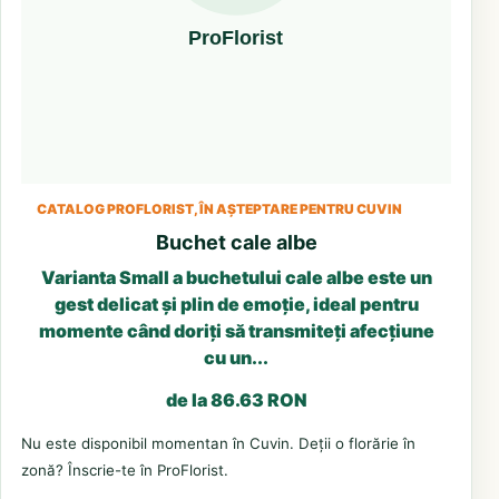
CATALOG PROFLORIST, ÎN AȘTEPTARE PENTRU CUVIN
Buchet cale albe
Varianta Small a buchetului cale albe este un
gest delicat și plin de emoție, ideal pentru
momente când doriți să transmiteți afecțiune
cu un...
de la 86.63 RON
Nu este disponibil momentan în Cuvin. Deții o florărie în
zonă? Înscrie-te în ProFlorist.