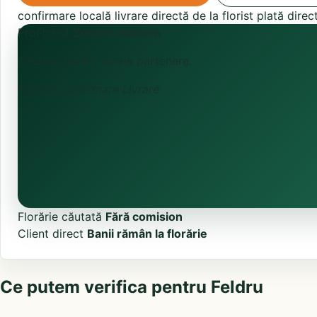
confirmare locală
livrare directă de la florist
plată direc
ProFlorist
Zonă în activare
Căutăm florării locale partenere.
Primită
Confirmare
Livrare
Florărie căutată
Fără comision
Client direct
Banii rămân la florărie
Ce putem verifica pentru Feldru