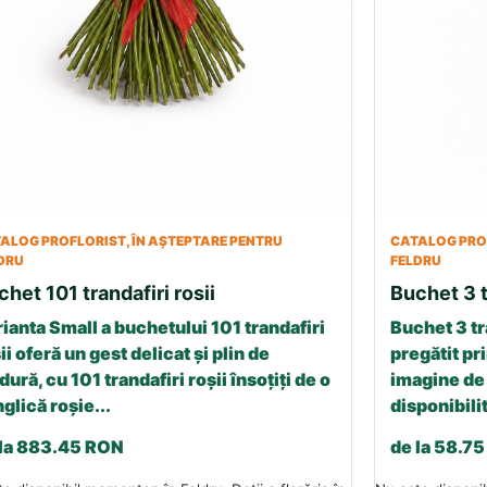
ALOG PROFLORIST, ÎN AȘTEPTARE PENTRU
CATALOG PROF
DRU
FELDRU
chet 101 trandafiri rosii
Buchet 3 t
ianta Small a buchetului 101 trandafiri
Buchet 3 tr
ii oferă un gest delicat și plin de
pregătit pri
dură, cu 101 trandafiri roșii însoțiți de o
imagine de 
glică roșie...
disponibilit
 la 883.45 RON
de la 58.7