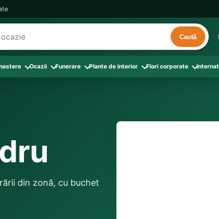
cate
Caută
 nastere
Ocazii
Funerare
Plante de interior
Flori corporate
Internat
ri
de interior
 Aranjamente florale
le din Flori corporate
oate produsele din Zi de nastere
Toate categoriile
Toate produsele din Ocazii
Toate produsele din Funerare
a
pentru companii
ntru Barbati
Colectia Atelier Local
Aniversare casatorie
Aranjamente funerare
rin flori
e interior
ajati si Colegi
ntru Bunica
Colectia Premium ProFlorist
Cerere in casatorie
Buchete funerare
 prin frunze
utie
ntru Iubita
Colectia Signature ProFlorist
Flori din dragoste
Coroane funerare
ldru
Suport comenzi
0376 4
afiri rosii
entru Mama
Flori de Florii
Flori nou-nascut si botez
Flori de Luminatie
ntru Prieteni
Flori de Paste
Flori pentru aniversari
Jerbe funerare
livrare confirmată local, 
ntru Sotie
Flori de primavara
Flori Pur si simplu
distanța până la destina
Onomastica
orării din zonă, cu buchet