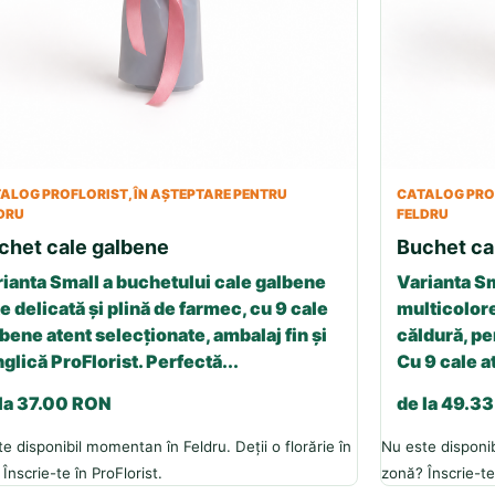
ALOG PROFLORIST, ÎN AȘTEPTARE PENTRU
CATALOG PROF
DRU
FELDRU
chet cale galbene
Buchet ca
ianta Small a buchetului cale galbene
Varianta Sm
e delicată și plină de farmec, cu 9 cale
multicolore
bene atent selecționate, ambalaj fin și
căldură, p
glică ProFlorist. Perfectă...
Cu 9 cale a
 la 37.00 RON
de la 49.3
e disponibil momentan în Feldru. Deții o florărie în
Nu este disponib
Înscrie-te în ProFlorist.
zonă? Înscrie-te 