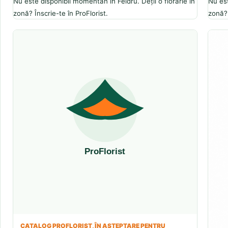
Nu este disponibil momentan în Feldru. Deții o florărie în
Nu est
zonă? Înscrie-te în ProFlorist.
zonă? 
CATALOG PROFLORIST, ÎN AȘTEPTARE PENTRU