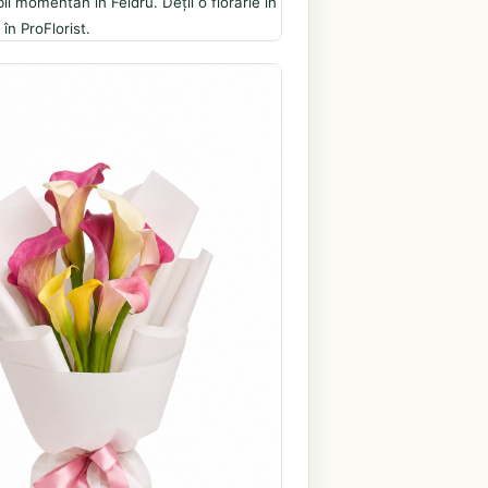
il momentan în Feldru. Deții o florărie în
în ProFlorist.