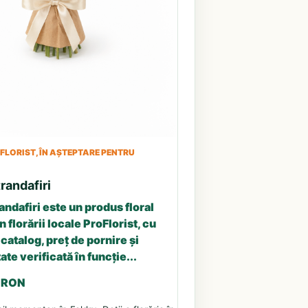
LORIST, ÎN AȘTEPTARE PENTRU
randafiri
andafiri este un produs floral
n florării locale ProFlorist, cu
catalog, preț de pornire și
ate verificată în funcție...
5 RON