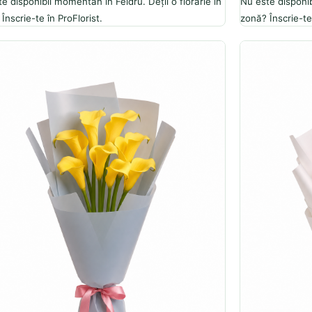
e disponibil momentan în Feldru. Deții o florărie în
Nu este disponib
Înscrie-te în ProFlorist.
zonă? Înscrie-te 