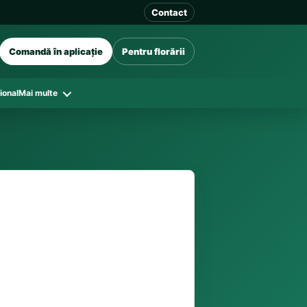
Contact
Comandă în aplicație
Pentru florării
ional
Mai multe
41 128
în funcție de florăriile din zonă și
tar