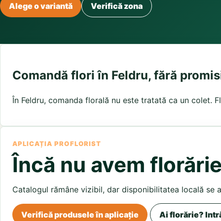
Buchete irisi
Alege o variantă
Verifică zona
Olt
Prahova
Salaj
Buchete lalele
Satu Mare
Sibiu
Buchete liliac
Suceava
Buchete lisianthus
Teleorman
Timis
Tulcea
Buchete mixte
Valcea
Vaslui
Vrancea
Buchete orhidee
Buchete ranunculus
Comandă flori în Feldru, fără promis
Buchete trandafiri galbeni
Buchete trandafiri portocalii
În Feldru, comanda florală nu este tratată ca un colet. Fl
Trandafiri albastri
Trandafiri albi
Trandafiri rosii
Trandafiri roz
APLICAȚIA PROFLORIST
Încă nu avem florărie
Catalogul rămâne vizibil, dar disponibilitatea locală se 
Verifică produsele în aplicație
Ai florărie? Intr