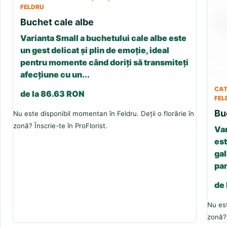
FELDRU
Buchet cale albe
Varianta Small a buchetului cale albe este
un gest delicat și plin de emoție, ideal
pentru momente când doriți să transmiteți
afecțiune cu un...
CAT
de la 86.63 RON
FEL
Bu
Nu este disponibil momentan în Feldru. Deții o florărie în
zonă? Înscrie-te în ProFlorist.
Var
est
gal
pan
de
Nu est
zonă? 