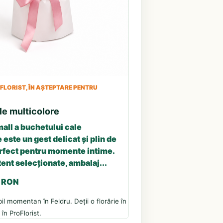
LORIST, ÎN AȘTEPTARE PENTRU
le multicolore
all a buchetului cale
 este un gest delicat și plin de
erfect pentru momente intime.
tent selecționate, ambalaj...
3 RON
il momentan în Feldru. Deții o florărie în
în ProFlorist.