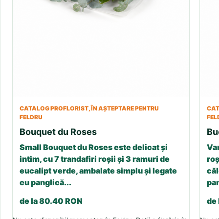
CATALOG PROFLORIST, ÎN AȘTEPTARE PENTRU
CAT
FELDRU
FEL
Bouquet du Roses
Bu
Small Bouquet du Roses este delicat și
Var
intim, cu 7 trandafiri roșii și 3 ramuri de
roș
eucalipt verde, ambalate simplu și legate
căl
cu panglică...
pan
de la 80.40 RON
de