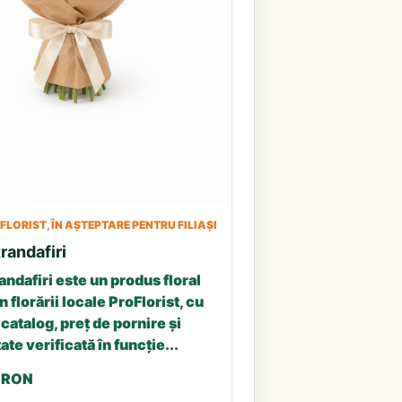
LORIST, ÎN AȘTEPTARE PENTRU FILIAȘI
randafiri
andafiri este un produs floral
n florării locale ProFlorist, cu
catalog, preț de pornire și
ate verificată în funcție...
5 RON