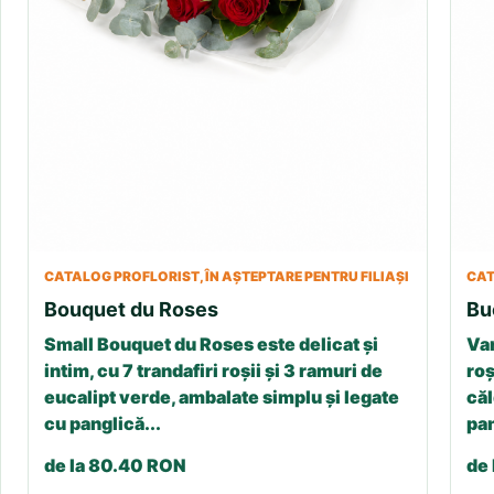
CATALOG PROFLORIST, ÎN AȘTEPTARE PENTRU FILIAȘI
CAT
Bouquet du Roses
Bu
Small Bouquet du Roses este delicat și
Var
intim, cu 7 trandafiri roșii și 3 ramuri de
roș
eucalipt verde, ambalate simplu și legate
căl
cu panglică...
pan
de la 80.40 RON
de