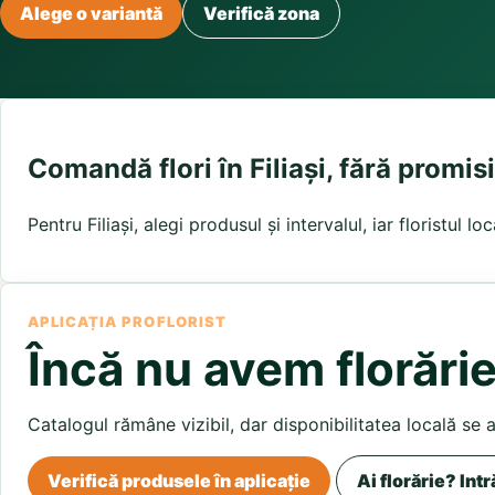
Buchete irisi
Alege o variantă
Verifică zona
Olt
Prahova
Salaj
Buchete lalele
Satu Mare
Sibiu
Buchete liliac
Suceava
Buchete lisianthus
Teleorman
Timis
Tulcea
Buchete mixte
Valcea
Vaslui
Vrancea
Buchete orhidee
Buchete ranunculus
Comandă flori în Filiași, fără promis
Buchete trandafiri galbeni
Buchete trandafiri portocalii
Pentru Filiași, alegi produsul și intervalul, iar floristul 
Trandafiri albastri
Trandafiri albi
Trandafiri rosii
Trandafiri roz
APLICAȚIA PROFLORIST
Încă nu avem florărie 
Catalogul rămâne vizibil, dar disponibilitatea locală se 
Verifică produsele în aplicație
Ai florărie? Intr