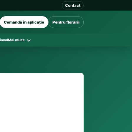
Contact
Comandă în aplicație
Pentru florării
ional
Mai multe
41 128
e există stoc, program și florării