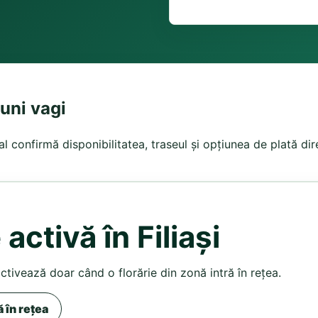
iuni vagi
local confirmă disponibilitatea, traseul și opțiunea de plată d
activă în Filiași
activează doar când o florărie din zonă intră în rețea.
ă în rețea