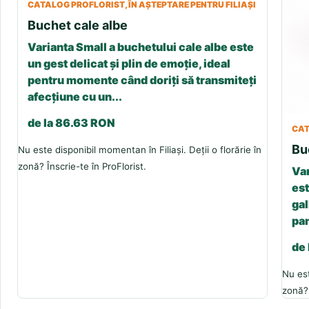
CATALOG PROFLORIST, ÎN AȘTEPTARE PENTRU FILIAȘI
Buchet cale albe
Varianta Small a buchetului cale albe este
un gest delicat și plin de emoție, ideal
pentru momente când doriți să transmiteți
afecțiune cu un...
de la 86.63 RON
CAT
Bu
Nu este disponibil momentan în Filiași. Deții o florărie în
zonă? Înscrie-te în ProFlorist.
Var
est
gal
pan
de
Nu est
zonă? 