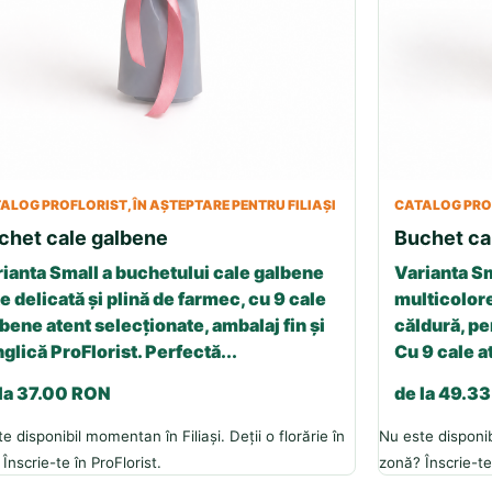
ALOG PROFLORIST, ÎN AȘTEPTARE PENTRU FILIAȘI
CATALOG PROF
chet cale galbene
Buchet ca
ianta Small a buchetului cale galbene
Varianta Sm
e delicată și plină de farmec, cu 9 cale
multicolore
bene atent selecționate, ambalaj fin și
căldură, p
glică ProFlorist. Perfectă...
Cu 9 cale a
 la 37.00 RON
de la 49.3
e disponibil momentan în Filiași. Deții o florărie în
Nu este disponibi
Înscrie-te în ProFlorist.
zonă? Înscrie-te 