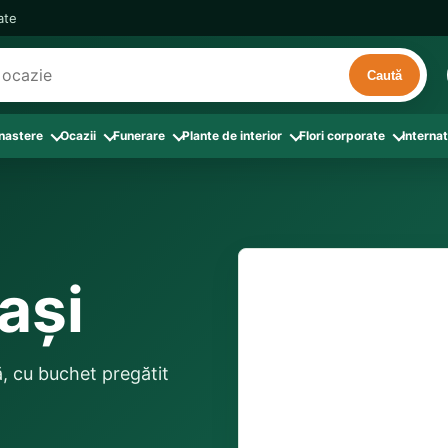
cate
Caută
 nastere
Ocazii
Funerare
Plante de interior
Flori corporate
Internat
ri
de interior
 Aranjamente florale
le din Flori corporate
oate produsele din Zi de nastere
Toate categoriile
Toate produsele din Ocazii
Toate produsele din Funerare
a
pentru companii
ntru Barbati
Colectia Atelier Local
Aniversare casatorie
Aranjamente funerare
rin flori
e interior
ajati si Colegi
ntru Bunica
Colectia Premium ProFlorist
Cerere in casatorie
Buchete funerare
 prin frunze
utie
ntru Iubita
Colectia Signature ProFlorist
Flori din dragoste
Coroane funerare
iași
Suport comenzi
0376 4
afiri rosii
entru Mama
Flori de Florii
Flori nou-nascut si botez
Flori de Luminatie
ntru Prieteni
Flori de Paste
Flori pentru aniversari
Jerbe funerare
livrare în aceeași zi und
ntru Sotie
Flori de primavara
Flori Pur si simplu
locale disponibile
Onomastica
onă, cu buchet pregătit