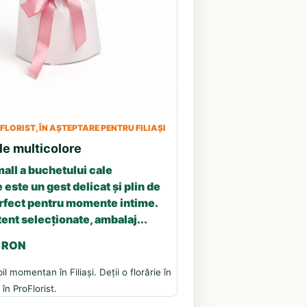
LORIST, ÎN AȘTEPTARE PENTRU FILIAȘI
le multicolore
all a buchetului cale
 este un gest delicat și plin de
erfect pentru momente intime.
tent selecționate, ambalaj...
3 RON
l momentan în Filiași. Deții o florărie în
în ProFlorist.