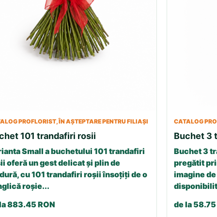
ALOG PROFLORIST, ÎN AȘTEPTARE PENTRU FILIAȘI
CATALOG PROF
chet 101 trandafiri rosii
Buchet 3 t
ianta Small a buchetului 101 trandafiri
Buchet 3 tr
ii oferă un gest delicat și plin de
pregătit pri
dură, cu 101 trandafiri roșii însoțiți de o
imagine de 
glică roșie...
disponibilit
 la 883.45 RON
de la 58.7