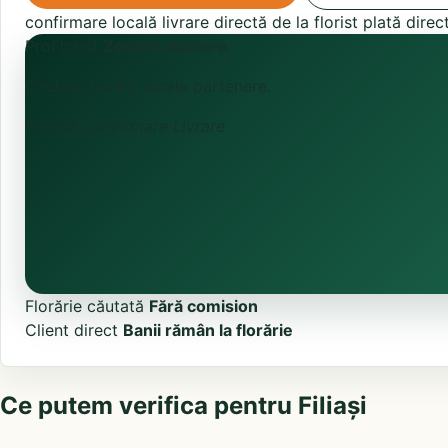
confirmare locală
livrare directă de la florist
plată direc
ProFlorist
Zonă în activare
Căutăm florării locale partenere.
Primită
Confirmare
Livrare
Florărie căutată
Fără comision
Client direct
Banii rămân la florărie
Ce putem verifica pentru Filiași