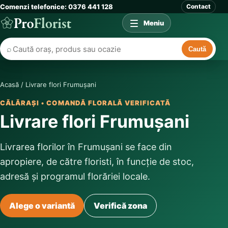
Comenzi telefonice: 0376 441 128
Contact
Meniu
⌕
Caută
Acasă
/
Livrare flori Frumușani
CĂLĂRAȘI • COMANDĂ FLORALĂ VERIFICATĂ
Livrare flori Frumușani
Livrarea florilor în Frumușani se face din
apropiere, de către floristi, în funcție de stoc,
adresă și programul florăriei locale.
Alege o variantă
Verifică zona