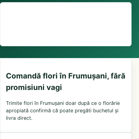
Suport comenzi
0376 441 128
livrare confirmată local, în funcție de florăriile din
zonă și distanța până la destinatar
Comandă flori în Frumușani, fără
promisiuni vagi
Trimite flori în Frumușani doar după ce o florărie
apropiată confirmă că poate pregăti buchetul și
livra direct.