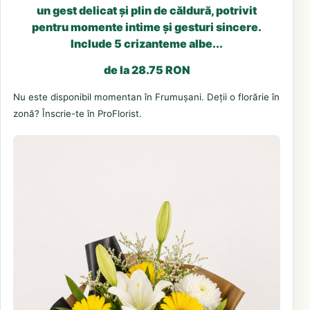
un gest delicat și plin de căldură, potrivit
pentru momente intime și gesturi sincere.
Include 5 crizanteme albe...
de la 28.75 RON
Nu este disponibil momentan în Frumușani. Deții o florărie în
zonă? Înscrie-te în ProFlorist.