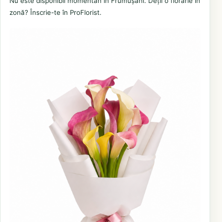
Nu este disponibil momentan în Frumușani. Deții o florărie în
zonă? Înscrie-te în ProFlorist.