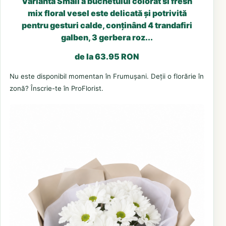
Varianta Small a buchetului colorat si fresh
mix floral vesel este delicată și potrivită
pentru gesturi calde, conținând 4 trandafiri
galben, 3 gerbera roz...
de la 63.95 RON
Nu este disponibil momentan în Frumușani. Deții o florărie în
zonă? Înscrie-te în ProFlorist.