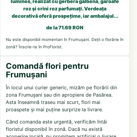
luminos, realizat cu gerbera galbenă, garoafe
roz și crini roz parfumați. Verdeața
decorativă oferă prospețime, iar ambalajul...
de la 71.69 RON
Nu este disponibil momentan în Frumușani. Deții o florărie în
zonă? Înscrie-te în ProFlorist.
Comandă flori pentru
Frumușani
În locul unui curier generic, mizăm pe florării din
zona Frumușani sau din apropiere de Pasărea.
Asta înseamnă traseu mai scurt, flori mai
proaspete și mai puține surprize la livrare.
Când comanda este urgentă, verificăm întâi
floristul disponibil în zonă. Dacă nu există
acoperire locală, nu promitem artificial o livrare