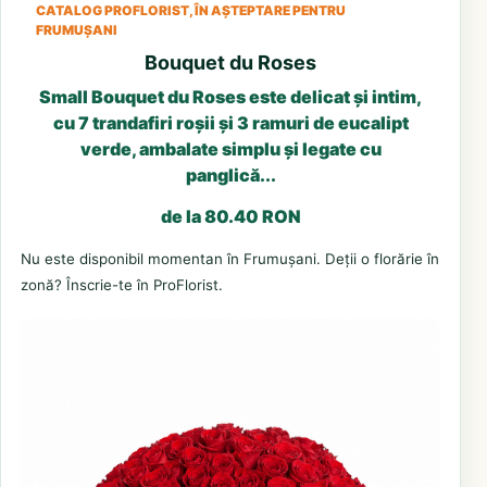
CATALOG PROFLORIST, ÎN AȘTEPTARE PENTRU
FRUMUȘANI
Bouquet du Roses
Small Bouquet du Roses este delicat și intim,
cu 7 trandafiri roșii și 3 ramuri de eucalipt
verde, ambalate simplu și legate cu
panglică...
de la 80.40 RON
Nu este disponibil momentan în Frumușani. Deții o florărie în
zonă? Înscrie-te în ProFlorist.