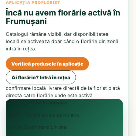
APLICAȚIA PROFLORIST
Încă nu avem florărie activă în
Frumușani
Catalogul rămâne vizibil, dar disponibilitatea
locală se activează doar când o florărie din zonă
intră în rețea.
Verifică produsele în aplicație
Ai florărie? Intră în rețea
confirmare locală
livrare directă de la florist
plată
directă către florărie unde este activă
ProFlorist
Zonă în activare
Căutăm florării locale partenere.
Primită
Confirmare
Livrare