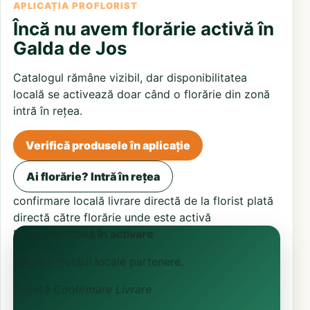
APLICAȚIA PROFLORIST
Încă nu avem florărie activă în
Galda de Jos
Catalogul rămâne vizibil, dar disponibilitatea
locală se activează doar când o florărie din zonă
intră în rețea.
Verifică produsele în aplicație
Ai florărie? Intră în rețea
confirmare locală
livrare directă de la florist
plată
directă către florărie unde este activă
ProFlorist
Zonă în activare
Căutăm florării locale partenere.
Primită
Confirmare
Livrare