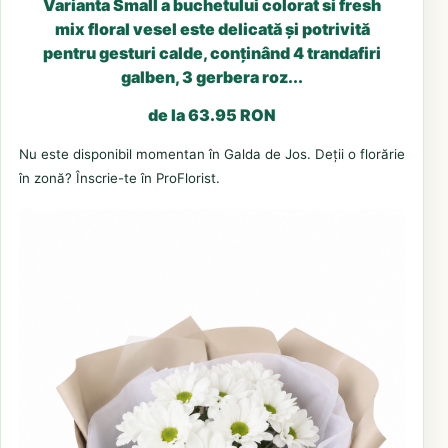
Varianta Small a buchetului colorat si fresh
mix floral vesel este delicată și potrivită
pentru gesturi calde, conținând 4 trandafiri
galben, 3 gerbera roz...
de la 63.95 RON
Nu este disponibil momentan în Galda de Jos. Deții o florărie
în zonă? Înscrie-te în ProFlorist.