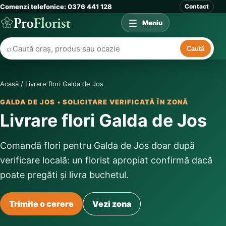
Comenzi telefonice: 0376 441 128
Contact
Meniu
⌕
Caută
Acasă
/
Livrare flori Galda de Jos
GALDA DE JOS • SOLICITARE VERIFICATĂ ÎN ZONĂ
Livrare flori Galda de Jos
Comandă flori pentru Galda de Jos doar după
verificare locală: un florist apropiat confirmă dacă
poate pregăti și livra buchetul.
Trimite o cerere
Vezi zona