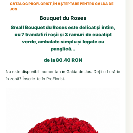
CATALOG PROFLORIST, ÎN AȘTEPTARE PENTRU GALDA DE
JOS
Bouquet du Roses
Small Bouquet du Roses este delicat și intim,
cu 7 trandafiri roșii și 3 ramuri de eucalipt
verde, ambalate simplu și legate cu
panglică...
de la 80.40 RON
Nu este disponibil momentan în Galda de Jos. Deții o florărie
în zonă? Înscrie-te în ProFlorist.