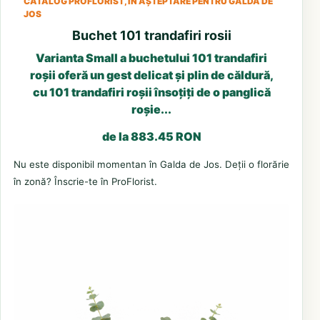
CATALOG PROFLORIST, ÎN AȘTEPTARE PENTRU GALDA DE
JOS
Buchet 101 trandafiri rosii
Varianta Small a buchetului 101 trandafiri
roșii oferă un gest delicat și plin de căldură,
cu 101 trandafiri roșii însoțiți de o panglică
roșie...
de la 883.45 RON
Nu este disponibil momentan în Galda de Jos. Deții o florărie
în zonă? Înscrie-te în ProFlorist.