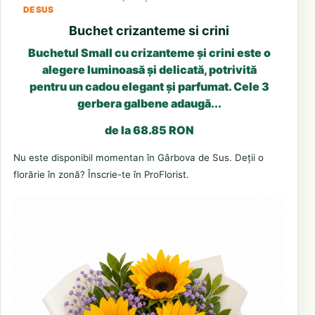
DE SUS
Buchet crizanteme si crini
Buchetul Small cu crizanteme și crini este o
alegere luminoasă și delicată, potrivită
pentru un cadou elegant și parfumat. Cele 3
gerbera galbene adaugă...
de la 68.85 RON
Nu este disponibil momentan în Gârbova de Sus. Deții o
florărie în zonă? Înscrie-te în ProFlorist.