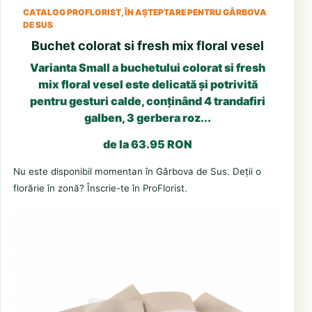
CATALOG PROFLORIST, ÎN AȘTEPTARE PENTRU GÂRBOVA
DE SUS
Buchet colorat si fresh mix floral vesel
Varianta Small a buchetului colorat si fresh
mix floral vesel este delicată și potrivită
pentru gesturi calde, conținând 4 trandafiri
galben, 3 gerbera roz...
de la 63.95 RON
Nu este disponibil momentan în Gârbova de Sus. Deții o
florărie în zonă? Înscrie-te în ProFlorist.