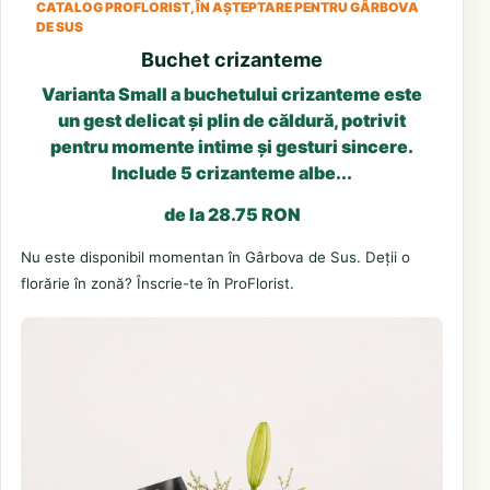
CATALOG PROFLORIST, ÎN AȘTEPTARE PENTRU GÂRBOVA
DE SUS
Buchet crizanteme
Varianta Small a buchetului crizanteme este
un gest delicat și plin de căldură, potrivit
pentru momente intime și gesturi sincere.
Include 5 crizanteme albe...
de la 28.75 RON
Nu este disponibil momentan în Gârbova de Sus. Deții o
florărie în zonă? Înscrie-te în ProFlorist.