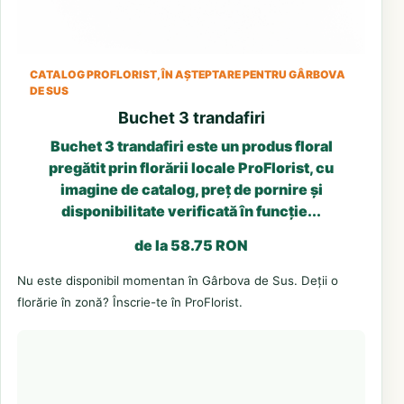
CATALOG PROFLORIST, ÎN AȘTEPTARE PENTRU GÂRBOVA
DE SUS
Buchet 3 trandafiri
Buchet 3 trandafiri este un produs floral
pregătit prin florării locale ProFlorist, cu
imagine de catalog, preț de pornire și
disponibilitate verificată în funcție...
de la 58.75 RON
Nu este disponibil momentan în Gârbova de Sus. Deții o
florărie în zonă? Înscrie-te în ProFlorist.