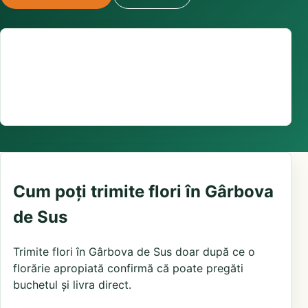
Suport comenzi
0376 441 128
livrare confirmată local, în funcție de florăriile din
zonă și distanța până la destinatar
Cum poți trimite flori în Gârbova
de Sus
Trimite flori în Gârbova de Sus doar după ce o
florărie apropiată confirmă că poate pregăti
buchetul și livra direct.