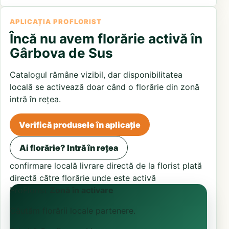
APLICAȚIA PROFLORIST
Încă nu avem florărie activă în
Gârbova de Sus
Catalogul rămâne vizibil, dar disponibilitatea
locală se activează doar când o florărie din zonă
intră în rețea.
Verifică produsele în aplicație
Ai florărie? Intră în rețea
confirmare locală
livrare directă de la florist
plată
directă către florărie unde este activă
ProFlorist
Zonă în activare
Căutăm florării locale partenere.