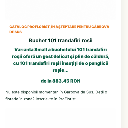
CATALOG PROFLORIST, ÎN AȘTEPTARE PENTRU GÂRBOVA
DE SUS
Buchet 101 trandafiri rosii
Varianta Small a buchetului 101 trandafiri
roșii oferă un gest delicat și plin de căldură,
cu 101 trandafiri roșii însoțiți de o panglică
roșie...
de la 883.45 RON
Nu este disponibil momentan în Gârbova de Sus. Deții o
florărie în zonă? Înscrie-te în ProFlorist.