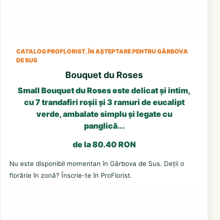
CATALOG PROFLORIST, ÎN AȘTEPTARE PENTRU GÂRBOVA
DE SUS
Bouquet du Roses
Small Bouquet du Roses este delicat și intim,
cu 7 trandafiri roșii și 3 ramuri de eucalipt
verde, ambalate simplu și legate cu
panglică...
de la 80.40 RON
Nu este disponibil momentan în Gârbova de Sus. Deții o
florărie în zonă? Înscrie-te în ProFlorist.