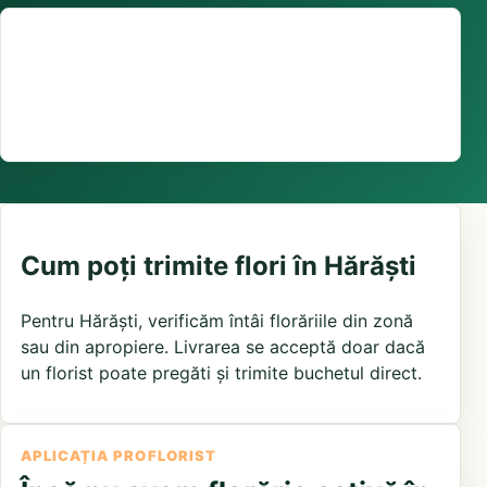
Suport comenzi
0376 441 128
livrare confirmată local, în funcție de florăriile din
zonă și distanța până la destinatar
Cum poți trimite flori în Hărăști
Pentru Hărăști, verificăm întâi florăriile din zonă
sau din apropiere. Livrarea se acceptă doar dacă
un florist poate pregăti și trimite buchetul direct.
APLICAȚIA PROFLORIST