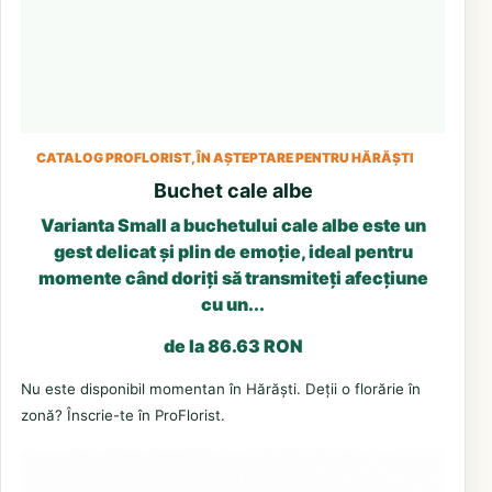
CATALOG PROFLORIST, ÎN AȘTEPTARE PENTRU HĂRĂȘTI
Buchet cale albe
Varianta Small a buchetului cale albe este un
gest delicat și plin de emoție, ideal pentru
momente când doriți să transmiteți afecțiune
cu un...
de la 86.63 RON
Nu este disponibil momentan în Hărăști. Deții o florărie în
zonă? Înscrie-te în ProFlorist.