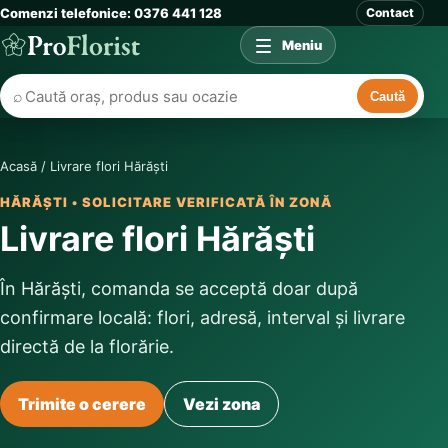
Comenzi telefonice: 0376 441 128
Contact
Meniu
⌕
Caută
Acasă
/
Livrare flori Hărăști
HĂRĂȘTI • SOLICITARE VERIFICATĂ ÎN ZONĂ
Livrare flori Hărăști
În Hărăști, comanda se acceptă doar după
confirmare locală: flori, adresă, interval și livrare
directă de la florărie.
Trimite o cerere
Vezi zona