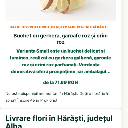
CATALOG PROFLORIST, ÎN AȘTEPTARE PENTRU HĂRĂȘTI
Buchet cu gerbera, garoafe roz și crini
roz
Varianta Small este un buchet delicat și
luminos, realizat cu gerbera galbenă, garoafe
roz și crini roz parfumați. Verdeața
decorativă oferă prospețime, iar ambalajul...
de la 71.69 RON
Nu este disponibil momentan în Hărăști. Deții o florărie în
zonă? Înscrie-te în ProFlorist.
Livrare flori în Hărăști, județul
Alba