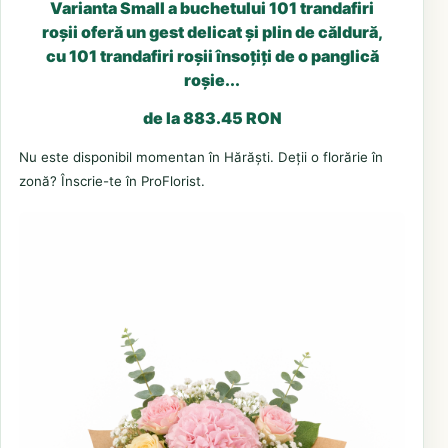
Varianta Small a buchetului 101 trandafiri
roșii oferă un gest delicat și plin de căldură,
cu 101 trandafiri roșii însoțiți de o panglică
roșie...
de la 883.45 RON
Nu este disponibil momentan în Hărăști. Deții o florărie în
zonă? Înscrie-te în ProFlorist.