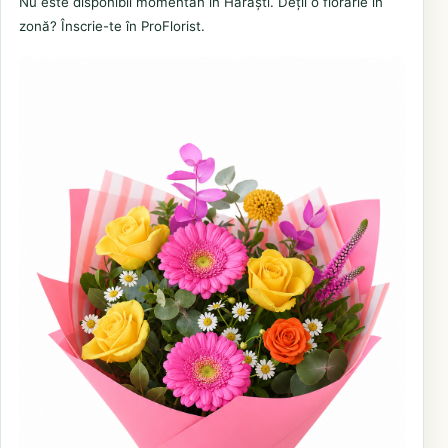
Nu este disponibil momentan în Hărăști. Deții o florărie în
zonă? Înscrie-te în ProFlorist.