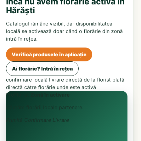
Încă nu avem florărie activă în
Hărăști
Catalogul rămâne vizibil, dar disponibilitatea
locală se activează doar când o florărie din zonă
intră în rețea.
Verifică produsele în aplicație
Ai florărie? Intră în rețea
confirmare locală
livrare directă de la florist
plată
directă către florărie unde este activă
ProFlorist
Zonă în activare
Căutăm florării locale partenere.
Primită
Confirmare
Livrare