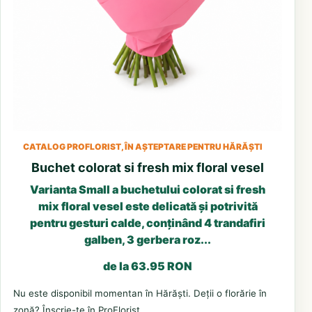
CATALOG PROFLORIST, ÎN AȘTEPTARE PENTRU HĂRĂȘTI
Buchet colorat si fresh mix floral vesel
Varianta Small a buchetului colorat si fresh
mix floral vesel este delicată și potrivită
pentru gesturi calde, conținând 4 trandafiri
galben, 3 gerbera roz...
de la 63.95 RON
Nu este disponibil momentan în Hărăști. Deții o florărie în
zonă? Înscrie-te în ProFlorist.