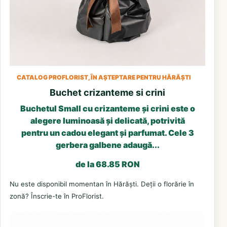
CATALOG PROFLORIST, ÎN AȘTEPTARE PENTRU HĂRĂȘTI
Buchet crizanteme si crini
Buchetul Small cu crizanteme și crini este o
alegere luminoasă și delicată, potrivită
pentru un cadou elegant și parfumat. Cele 3
gerbera galbene adaugă...
de la 68.85 RON
Nu este disponibil momentan în Hărăști. Deții o florărie în
zonă? Înscrie-te în ProFlorist.