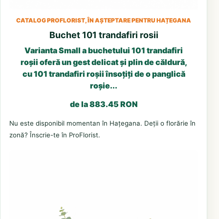
CATALOG PROFLORIST, ÎN AȘTEPTARE PENTRU HAȚEGANA
Buchet 101 trandafiri rosii
Varianta Small a buchetului 101 trandafiri
roșii oferă un gest delicat și plin de căldură,
cu 101 trandafiri roșii însoțiți de o panglică
roșie...
de la 883.45 RON
Nu este disponibil momentan în Hațegana. Deții o florărie în
zonă? Înscrie-te în ProFlorist.