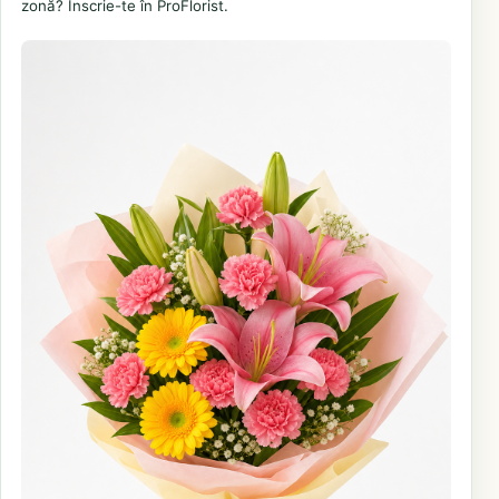
zonă? Înscrie-te în ProFlorist.