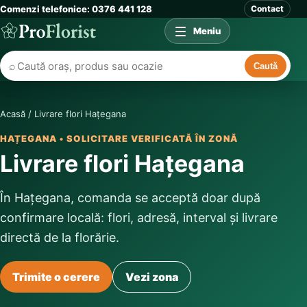
Comenzi telefonice: 0376 441 128
Contact
Meniu
⌕
Caută
Acasă
/
Livrare flori Hațegana
HAȚEGANA • SOLICITARE VERIFICATĂ ÎN ZONĂ
Livrare flori Hațegana
În Hațegana, comanda se acceptă doar după
confirmare locală: flori, adresă, interval și livrare
directă de la florărie.
Trimite o cerere
Vezi zona