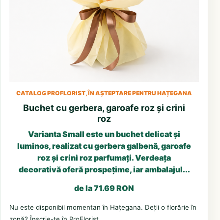
CATALOG PROFLORIST, ÎN AȘTEPTARE PENTRU HAȚEGANA
Buchet cu gerbera, garoafe roz și crini
roz
Varianta Small este un buchet delicat și
luminos, realizat cu gerbera galbenă, garoafe
roz și crini roz parfumați. Verdeața
decorativă oferă prospețime, iar ambalajul...
de la 71.69 RON
Nu este disponibil momentan în Hațegana. Deții o florărie în
zonă? Înscrie-te în ProFlorist.