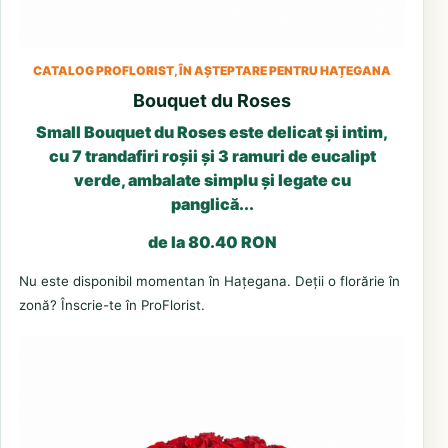
CATALOG PROFLORIST, ÎN AȘTEPTARE PENTRU HAȚEGANA
Bouquet du Roses
Small Bouquet du Roses este delicat și intim,
cu 7 trandafiri roșii și 3 ramuri de eucalipt
verde, ambalate simplu și legate cu
panglică...
de la 80.40 RON
Nu este disponibil momentan în Hațegana. Deții o florărie în
zonă? Înscrie-te în ProFlorist.