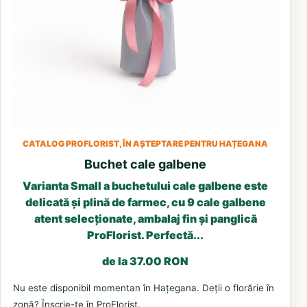
CATALOG PROFLORIST, ÎN AȘTEPTARE PENTRU HAȚEGANA
Buchet cale galbene
Varianta Small a buchetului cale galbene este
delicată și plină de farmec, cu 9 cale galbene
atent selecționate, ambalaj fin și panglică
ProFlorist. Perfectă...
de la 37.00 RON
Nu este disponibil momentan în Hațegana. Deții o florărie în
zonă? Înscrie-te în ProFlorist.