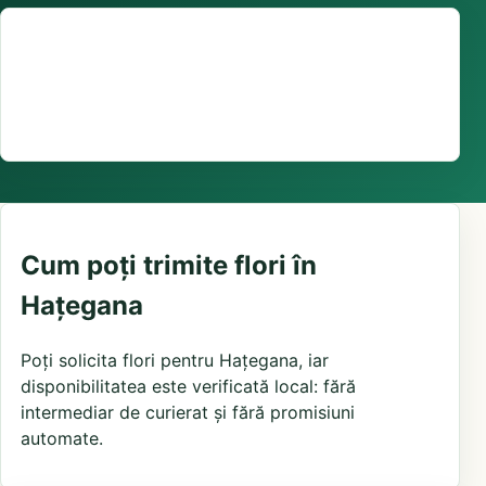
Suport comenzi
0376 441 128
livrare confirmată local, în funcție de florăriile din
zonă și distanța până la destinatar
Cum poți trimite flori în
Hațegana
Poți solicita flori pentru Hațegana, iar
disponibilitatea este verificată local: fără
intermediar de curierat și fără promisiuni
automate.