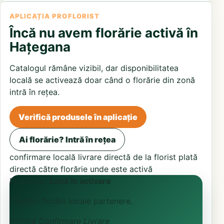
APLICAȚIA PROFLORIST
Încă nu avem florărie activă în
Hațegana
Catalogul rămâne vizibil, dar disponibilitatea
locală se activează doar când o florărie din zonă
intră în rețea.
Verifică produsele în aplicație
Ai florărie? Intră în rețea
confirmare locală
livrare directă de la florist
plată
directă către florărie unde este activă
ProFlorist
Zonă în activare
Căutăm florării locale partenere.
Primită
Confirmare
Livrare