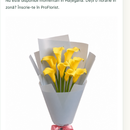
Nu este disponibil momentan în Hațegana. Deții o florărie în
zonă? Înscrie-te în ProFlorist.