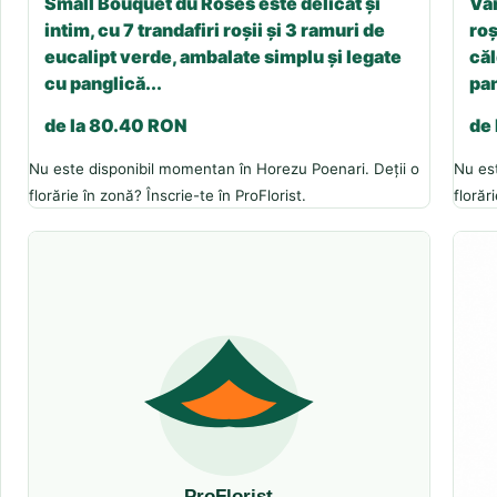
Small Bouquet du Roses este delicat și
Var
intim, cu 7 trandafiri roșii și 3 ramuri de
roș
eucalipt verde, ambalate simplu și legate
căl
cu panglică...
pan
de la 80.40 RON
de
Nu este disponibil momentan în Horezu Poenari. Deții o
Nu es
florărie în zonă? Înscrie-te în ProFlorist.
florăr