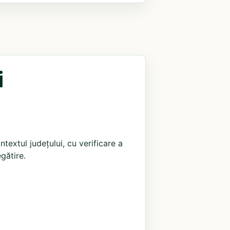
i
extul județului, cu verificare a
egătire.