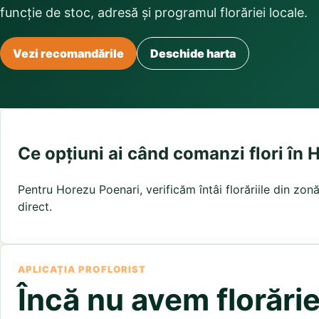
Buchete irisi
funcție de stoc, adresă și programul florăriei locale.
Olt
Prahova
Salaj
Buchete lalele
Satu Mare
Sibiu
Buchete liliac
Suceava
Buchete lisianthus
Teleorman
Timis
Tulcea
Vezi recomandările
Deschide harta
Buchete mixte
Valcea
Vaslui
Vrancea
Buchete orhidee
Buchete ranunculus
Buchete trandafiri galbeni
Buchete trandafiri portocalii
Trandafiri albastri
Ce opțiuni ai când comanzi flori în
Trandafiri albi
Trandafiri rosii
Pentru Horezu Poenari, verificăm întâi florăriile din zon
Trandafiri roz
direct.
APLICAȚIA PROFLORIST
Încă nu avem florări