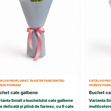
ALOG PROFLORIST, ÎN AȘTEPTARE PENTRU
CATALOG PROF
EZU POENARI
HOREZU POEN
chet cale galbene
Buchet ca
ianta Small a buchetului cale galbene
Varianta Sm
e delicată și plină de farmec, cu 9 cale
multicolore