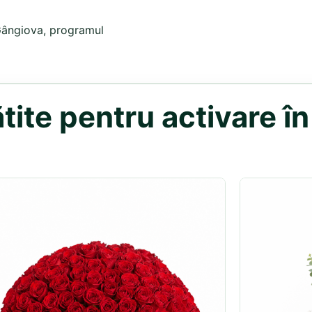
 Gângiova, programul
ite pentru activare î