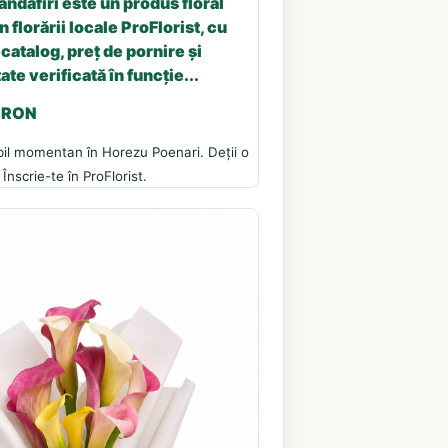
andafiri este un produs floral
n florării locale ProFlorist, cu
catalog, preț de pornire și
ate verificată în funcție...
5 RON
bil momentan în Horezu Poenari. Deții o
 Înscrie-te în ProFlorist.