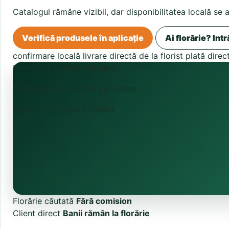
Catalogul rămâne vizibil, dar disponibilitatea locală se 
Verifică produsele în aplicație
Ai florărie? Intr
confirmare locală
livrare directă de la florist
plată direc
ProFlorist
Zonă în activare
Căutăm florării locale partenere.
Primită
Confirmare
Livrare
Florărie căutată
Fără comision
Client direct
Banii rămân la florărie