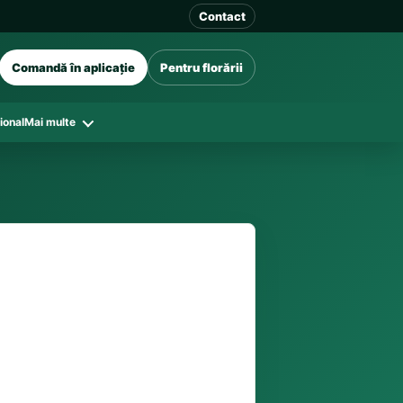
Contact
Comandă în aplicație
Pentru florării
ional
Mai multe
41 128
în funcție de florăriile din zonă și
tar