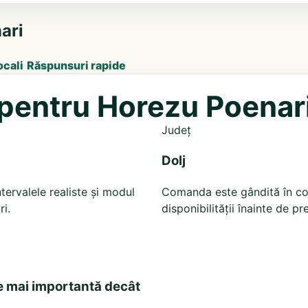
ari
ocali
Răspunsuri rapide
ă pentru Horezu Poenar
Județ
Dolj
tervalele realiste și modul
Comanda este gândită în cont
i.
disponibilității înainte de pr
e mai importantă decât