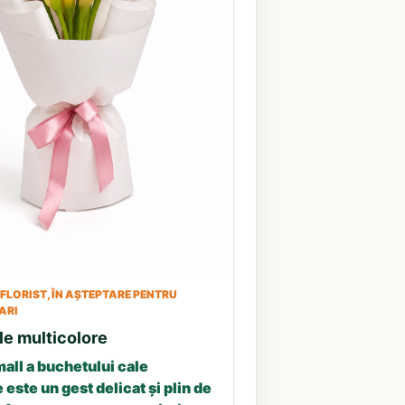
LORIST, ÎN AȘTEPTARE PENTRU
ARI
le multicolore
all a buchetului cale
 este un gest delicat și plin de