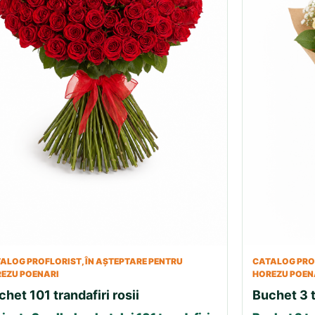
ALOG PROFLORIST, ÎN AȘTEPTARE PENTRU
CATALOG PROF
EZU POENARI
HOREZU POEN
chet 101 trandafiri rosii
Buchet 3 t