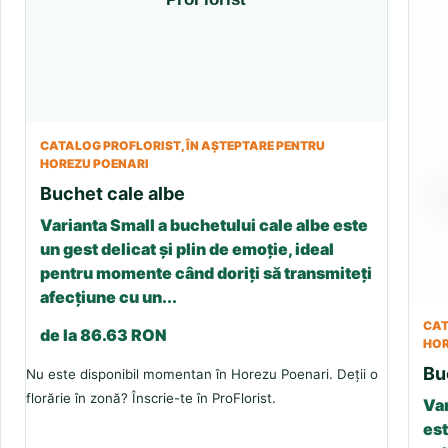
CATALOG PROFLORIST, ÎN AȘTEPTARE PENTRU
HOREZU POENARI
Buchet cale albe
Varianta Small a buchetului cale albe este
un gest delicat și plin de emoție, ideal
pentru momente când doriți să transmiteți
afecțiune cu un...
CAT
de la 86.63 RON
HOR
Bu
Nu este disponibil momentan în Horezu Poenari. Deții o
florărie în zonă? Înscrie-te în ProFlorist.
Var
est