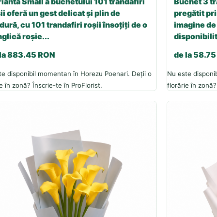
ianta Small a buchetului 101 trandafiri
Buchet 3 tr
ii oferă un gest delicat și plin de
pregătit pri
dură, cu 101 trandafiri roșii însoțiți de o
imagine de 
glică roșie...
disponibilit
 la 883.45 RON
de la 58.7
te disponibil momentan în Horezu Poenari. Deții o
Nu este disponi
ie în zonă? Înscrie-te în ProFlorist.
florărie în zonă?