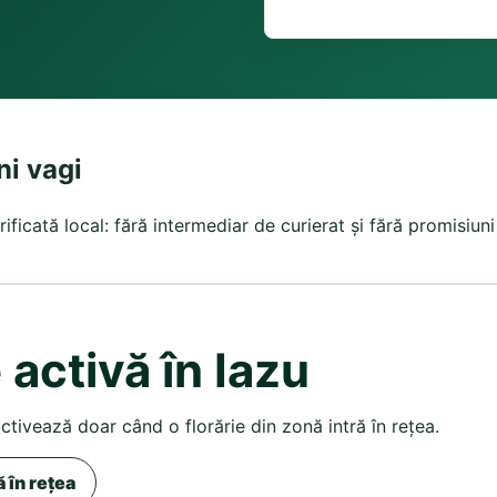
ni vagi
verificată local: fără intermediar de curierat și fără promisiu
 activă în Iazu
activează doar când o florărie din zonă intră în rețea.
ă în rețea