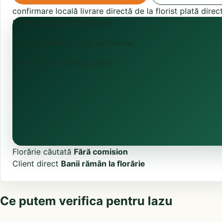
confirmare locală
livrare directă de la florist
plată direc
ProFlorist
Zonă în activare
Căutăm florării locale partenere.
Primită
Confirmare
Livrare
Florărie căutată
Fără comision
Client direct
Banii rămân la florărie
Ce putem verifica pentru Iazu