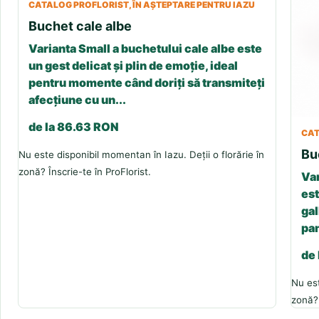
CATALOG PROFLORIST, ÎN AȘTEPTARE PENTRU IAZU
Buchet cale albe
Varianta Small a buchetului cale albe este
un gest delicat și plin de emoție, ideal
pentru momente când doriți să transmiteți
afecțiune cu un...
de la 86.63 RON
CAT
Bu
Nu este disponibil momentan în Iazu. Deții o florărie în
zonă? Înscrie-te în ProFlorist.
Var
est
gal
pan
de
Nu est
zonă? 