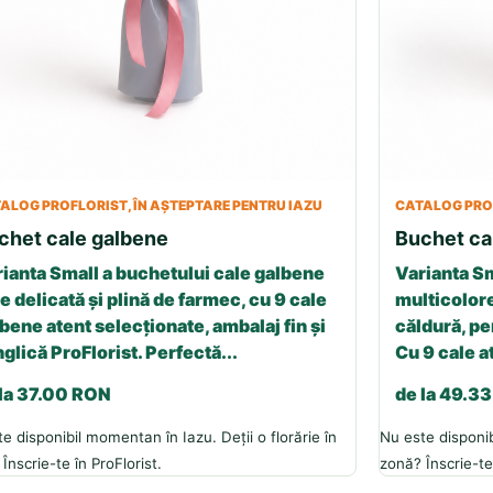
ALOG PROFLORIST, ÎN AȘTEPTARE PENTRU IAZU
CATALOG PROF
chet cale galbene
Buchet ca
ianta Small a buchetului cale galbene
Varianta Sm
e delicată și plină de farmec, cu 9 cale
multicolore
bene atent selecționate, ambalaj fin și
căldură, p
glică ProFlorist. Perfectă...
Cu 9 cale a
 la 37.00 RON
de la 49.3
e disponibil momentan în Iazu. Deții o florărie în
Nu este disponib
Înscrie-te în ProFlorist.
zonă? Înscrie-te 