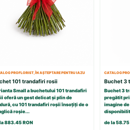
ALOG PROFLORIST, ÎN AȘTEPTARE PENTRU IAZU
CATALOG PROF
chet 101 trandafiri rosii
Buchet 3 t
ianta Small a buchetului 101 trandafiri
Buchet 3 tr
ii oferă un gest delicat și plin de
pregătit pri
dură, cu 101 trandafiri roșii însoțiți de o
imagine de 
glică roșie...
disponibilit
 la 883.45 RON
de la 58.7