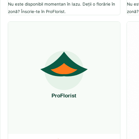
Nu este disponibil momentan în Iazu. Deții o florărie în
Nu est
zonă? Înscrie-te în ProFlorist.
zonă? 