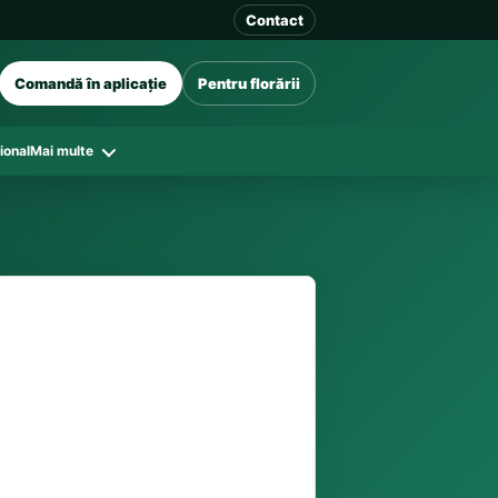
Contact
Comandă în aplicație
Pentru florării
ional
Mai multe
41 128
în funcție de florăriile din zonă și
tar