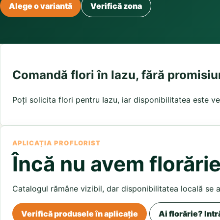
Buchete irisi
Alege o variantă
Verifică zona
Olt
Prahova
Salaj
Buchete lalele
Satu Mare
Sibiu
Buchete liliac
Suceava
Buchete lisianthus
Teleorman
Timis
Tulcea
Buchete mixte
Valcea
Vaslui
Vrancea
Buchete orhidee
Buchete ranunculus
Comandă flori în Iazu, fără promisiu
Buchete trandafiri galbeni
Buchete trandafiri portocalii
Poți solicita flori pentru Iazu, iar disponibilitatea este 
Trandafiri albastri
Trandafiri albi
Trandafiri rosii
Trandafiri roz
APLICAȚIA PROFLORIST
Încă nu avem florărie
Catalogul rămâne vizibil, dar disponibilitatea locală se 
Verifică produsele în aplicație
Ai florărie? Intr