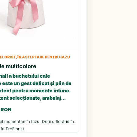
LORIST, ÎN AȘTEPTARE PENTRU IAZU
le multicolore
all a buchetului cale
 este un gest delicat și plin de
erfect pentru momente intime.
tent selecționate, ambalaj...
3 RON
il momentan în Iazu. Deții o florărie în
în ProFlorist.