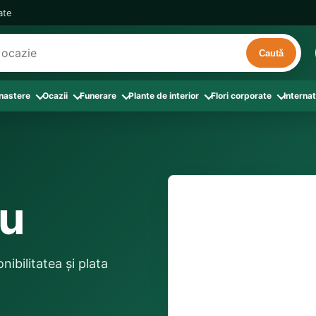
cate
Caută
 nastere
Ocazii
Funerare
Plante de interior
Flori corporate
Internat
ri
de interior
 Aranjamente florale
le din Flori corporate
oate produsele din Zi de nastere
Toate categoriile
Toate produsele din Ocazii
Toate produsele din Funerare
a
pentru companii
ntru Barbati
Colectia Atelier Local
Aniversare casatorie
Aranjamente funerare
rin flori
e interior
ajati si Colegi
ntru Bunica
Colectia Premium ProFlorist
Cerere in casatorie
Buchete funerare
 prin frunze
utie
ntru Iubita
Colectia Signature ProFlorist
Flori din dragoste
Coroane funerare
zu
Suport comenzi
0376 4
afiri rosii
entru Mama
Flori de Florii
Flori nou-nascut si botez
Flori de Luminatie
ntru Prieteni
Flori de Paste
Flori pentru aniversari
Jerbe funerare
livrare confirmată local, 
ntru Sotie
Flori de primavara
Flori Pur si simplu
distanța până la destina
Onomastica
nibilitatea și plata