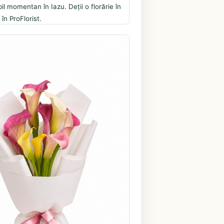
il momentan în Iazu. Deții o florărie în
în ProFlorist.