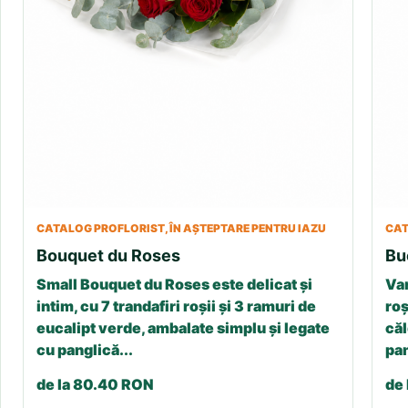
CATALOG PROFLORIST, ÎN AȘTEPTARE PENTRU IAZU
CAT
Bouquet du Roses
Bu
Small Bouquet du Roses este delicat și
Var
intim, cu 7 trandafiri roșii și 3 ramuri de
roș
eucalipt verde, ambalate simplu și legate
căl
cu panglică...
pan
de la 80.40 RON
de