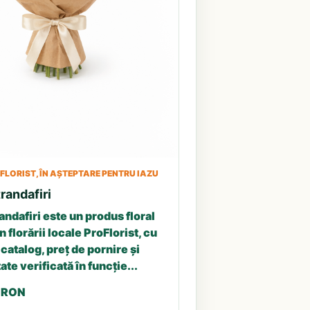
LORIST, ÎN AȘTEPTARE PENTRU IAZU
randafiri
andafiri este un produs floral
n florării locale ProFlorist, cu
catalog, preț de pornire și
ate verificată în funcție...
5 RON