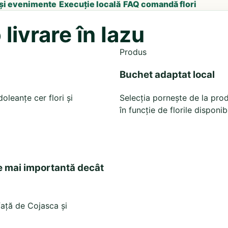
 și evenimente
Execuție locală
FAQ comandă flori
livrare în Iazu
Produs
Buchet adaptat local
leanțe cer flori și
Selecția pornește de la prod
în funcție de florile disponib
e mai importantă decât
 față de Cojasca și