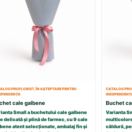
ALOG PROFLORIST, ÎN AȘTEPTARE PENTRU
CATALOG PROF
EPENDENȚA
INDEPENDENȚ
chet cale galbene
Buchet ca
ianta Small a buchetului cale galbene
Varianta Sm
e delicată și plină de farmec, cu 9 cale
multicolore
bene atent selecționate, ambalaj fin și
căldură, p