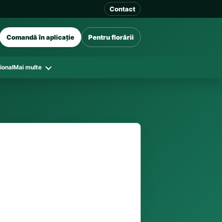
Contact
Comandă în aplicație
Pentru florării
ional
Mai multe
41 128
în funcție de florăriile din zonă și
tar