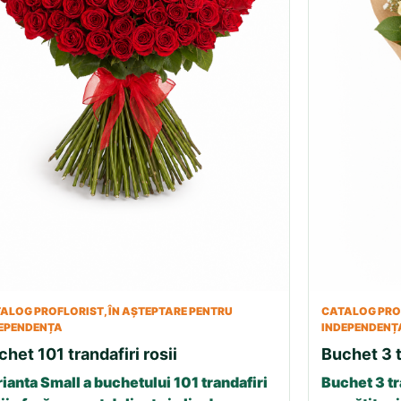
ALOG PROFLORIST, ÎN AȘTEPTARE PENTRU
CATALOG PROF
EPENDENȚA
INDEPENDENȚ
chet 101 trandafiri rosii
Buchet 3 t
ianta Small a buchetului 101 trandafiri
Buchet 3 tr