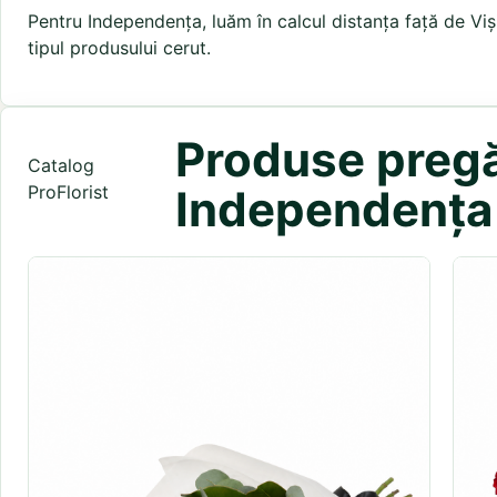
Pentru Independența, luăm în calcul distanța față de Vișin
tipul produsului cerut.
Produse pregăt
Catalog
ProFlorist
Independența