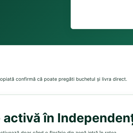
opiată confirmă că poate pregăti buchetul și livra direct.
e activă în Independen
activează doar când o florărie din zonă intră în rețea.