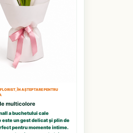
LORIST, ÎN AȘTEPTARE PENTRU
A
le multicolore
all a buchetului cale
 este un gest delicat și plin de
erfect pentru momente intime.