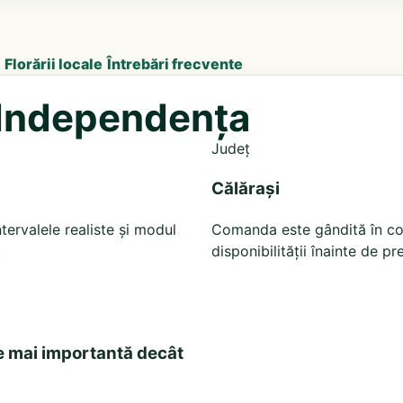
Florării locale
Întrebări frecvente
 Independența
Județ
Călărași
tervalele realiste și modul
Comanda este gândită în cont
.
disponibilității înainte de pr
e mai importantă decât