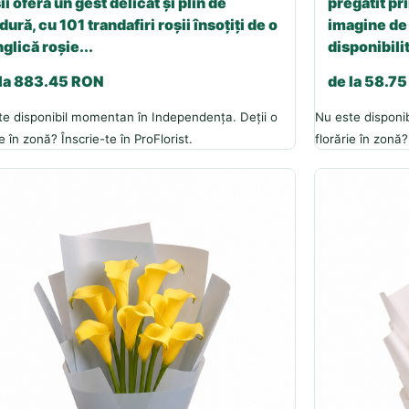
ii oferă un gest delicat și plin de
pregătit pri
dură, cu 101 trandafiri roșii însoțiți de o
imagine de 
glică roșie...
disponibilit
 la 883.45 RON
de la 58.7
te disponibil momentan în Independența. Deții o
Nu este disponi
ie în zonă? Înscrie-te în ProFlorist.
florărie în zonă?