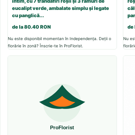
intim, cu 7 trandafiri roșii și 3 ramuri de
roș
eucalipt verde, ambalate simplu și legate
căl
cu panglică...
pan
de la 80.40 RON
de
Nu este disponibil momentan în Independența. Deții o
Nu es
florărie în zonă? Înscrie-te în ProFlorist.
florăr