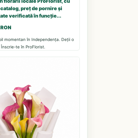
n florării locale ProFlorist, cu
catalog, preț de pornire și
ate verificată în funcție...
5 RON
bil momentan în Independența. Deții o
 Înscrie-te în ProFlorist.