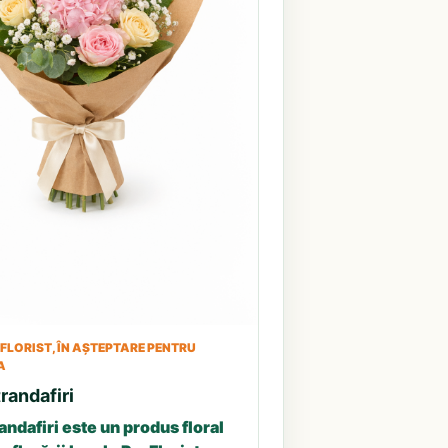
LORIST, ÎN AȘTEPTARE PENTRU
A
randafiri
andafiri este un produs floral