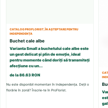
CATALOG PROFLORIST, ÎN AȘTEPTARE PENTRU
INDEPENDENȚA
Buchet cale albe
Varianta Small a buchetului cale albe este
un gest delicat și plin de emoție, ideal
pentru momente când doriți să transmiteți
afecțiune cu un...
CAT
de la 86.63 RON
IND
Bu
Nu este disponibil momentan în Independența. Deții o
florărie în zonă? Înscrie-te în ProFlorist.
Var
est
gal