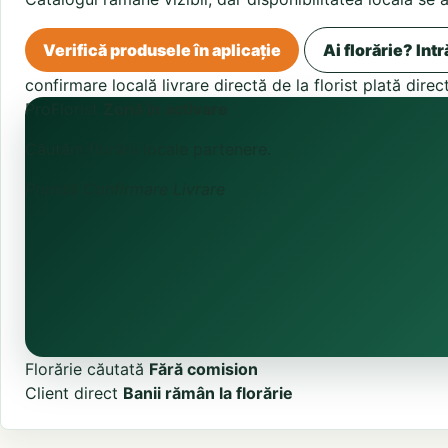
Verifică produsele în aplicație
Ai florărie? Intr
confirmare locală
livrare directă de la florist
plată direc
ProFlorist
Zonă în activare
Căutăm florării locale partenere.
Primită
Confirmare
Livrare
Florărie căutată
Fără comision
Client direct
Banii rămân la florărie