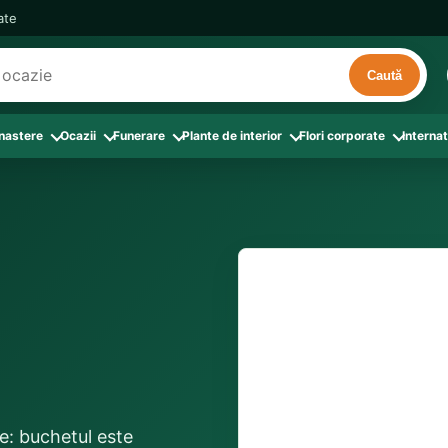
cate
Caută
 nastere
Ocazii
Funerare
Plante de interior
Flori corporate
Internat
ri
de interior
 Aranjamente florale
le din Flori corporate
oate produsele din Zi de nastere
Toate categoriile
Toate produsele din Ocazii
Toate produsele din Funerare
a
pentru companii
ntru Barbati
Colectia Atelier Local
Aniversare casatorie
Aranjamente funerare
rin flori
e interior
ajati si Colegi
ntru Bunica
Colectia Premium ProFlorist
Cerere in casatorie
Buchete funerare
 prin frunze
utie
ntru Iubita
Colectia Signature ProFlorist
Flori din dragoste
Coroane funerare
Suport comenzi
0376 4
afiri rosii
entru Mama
Flori de Florii
Flori nou-nascut si botez
Flori de Luminatie
ntru Prieteni
Flori de Paste
Flori pentru aniversari
Jerbe funerare
livrare confirmată local, 
ntru Sotie
Flori de primavara
Flori Pur si simplu
distanța până la destina
Onomastica
le: buchetul este