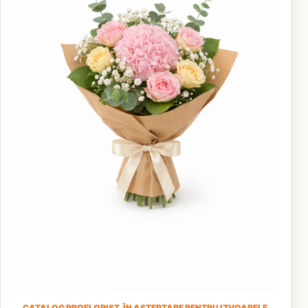
CATALOG PROFLORIST, ÎN AȘTEPTARE PENTRU IZVOARELE