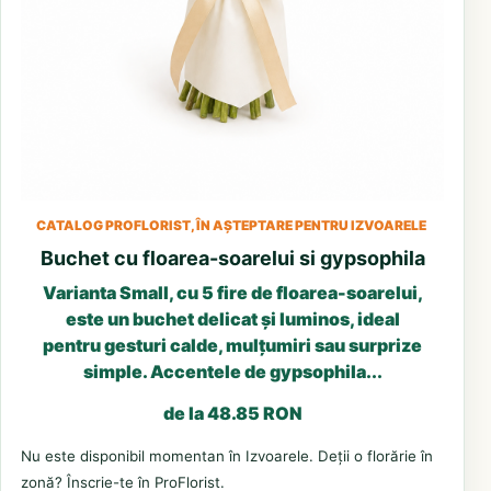
CATALOG PROFLORIST, ÎN AȘTEPTARE PENTRU IZVOARELE
Buchet cu floarea-soarelui si gypsophila
Varianta Small, cu 5 fire de floarea-soarelui,
este un buchet delicat și luminos, ideal
pentru gesturi calde, mulțumiri sau surprize
simple. Accentele de gypsophila...
de la 48.85 RON
Nu este disponibil momentan în Izvoarele. Deții o florărie în
zonă? Înscrie-te în ProFlorist.