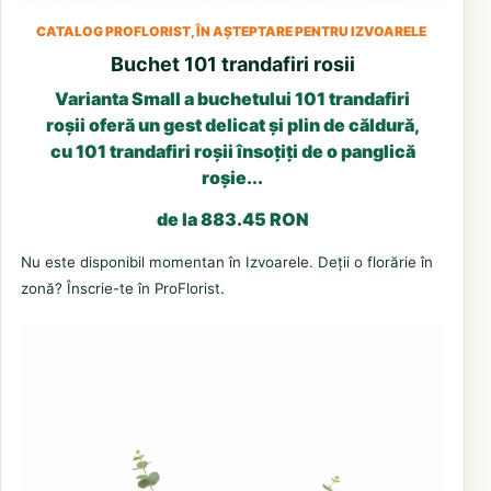
CATALOG PROFLORIST, ÎN AȘTEPTARE PENTRU IZVOARELE
Buchet 101 trandafiri rosii
Varianta Small a buchetului 101 trandafiri
roșii oferă un gest delicat și plin de căldură,
cu 101 trandafiri roșii însoțiți de o panglică
roșie...
de la 883.45 RON
Nu este disponibil momentan în Izvoarele. Deții o florărie în
zonă? Înscrie-te în ProFlorist.