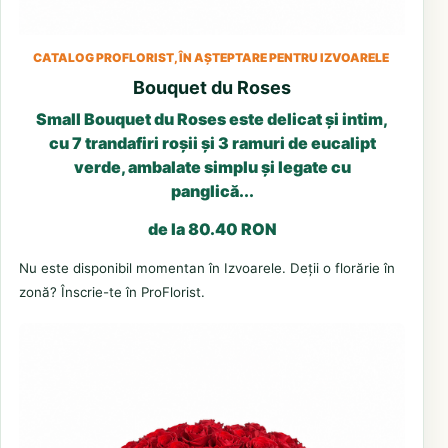
CATALOG PROFLORIST, ÎN AȘTEPTARE PENTRU IZVOARELE
Bouquet du Roses
Small Bouquet du Roses este delicat și intim,
cu 7 trandafiri roșii și 3 ramuri de eucalipt
verde, ambalate simplu și legate cu
panglică...
de la 80.40 RON
Nu este disponibil momentan în Izvoarele. Deții o florărie în
zonă? Înscrie-te în ProFlorist.