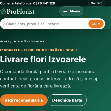
Comenzi telefonice: 0376 441 128
Contact
Meniu
⌕
Caută
Acasă
/
Livrare flori Izvoarele
IZVOARELE • FLORI PRIN FLORĂRII LOCALE
Livrare flori Izvoarele
O comandă florală pentru Izvoarele înseamnă
contact local: produs, interval, adresă și mesaj
verificate de florăria care livrează.
Vezi recomandările
Deschide harta