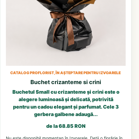
CATALOG PROFLORIST, ÎN AȘTEPTARE PENTRU IZVOARELE
Buchet crizanteme si crini
Buchetul Small cu crizanteme și crini este o
alegere luminoasă și delicată, potrivită
pentru un cadou elegant și parfumat. Cele 3
gerbera galbene adaugă...
de la 68.85 RON
Nu este disponibil momentan în Izvoarele. Deții o florărie în