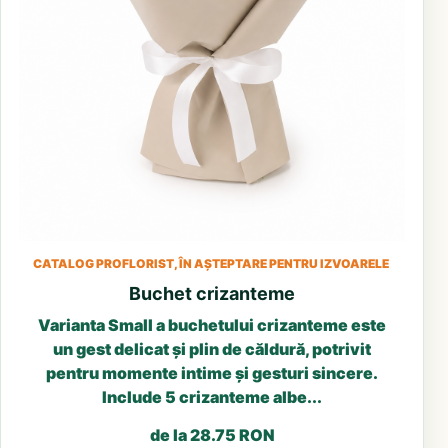
CATALOG PROFLORIST, ÎN AȘTEPTARE PENTRU IZVOARELE
Buchet crizanteme
Varianta Small a buchetului crizanteme este
un gest delicat și plin de căldură, potrivit
pentru momente intime și gesturi sincere.
Include 5 crizanteme albe...
de la 28.75 RON