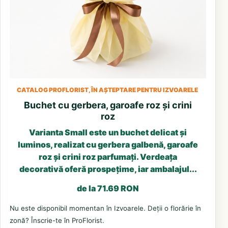
CATALOG PROFLORIST, ÎN AȘTEPTARE PENTRU IZVOARELE
Buchet cu gerbera, garoafe roz și crini
roz
Varianta Small este un buchet delicat și
luminos, realizat cu gerbera galbenă, garoafe
roz și crini roz parfumați. Verdeața
decorativă oferă prospețime, iar ambalajul...
de la 71.69 RON
Nu este disponibil momentan în Izvoarele. Deții o florărie în
zonă? Înscrie-te în ProFlorist.