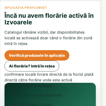
APLICAȚIA PROFLORIST
Încă nu avem florărie activă în
Izvoarele
Catalogul rămâne vizibil, dar disponibilitatea
locală se activează doar când o florărie din zonă
intră în rețea.
Verifică produsele în aplicație
Ai florărie? Intră în rețea
confirmare locală
livrare directă de la florist
plată
directă către florărie unde este activă
ProFlorist
Zonă în activare
Căutăm florării locale partenere.
Primită
Confirmare
Livrare