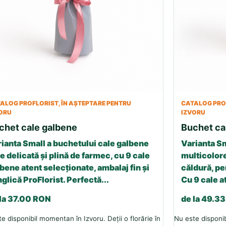
ALOG PROFLORIST, ÎN AȘTEPTARE PENTRU
CATALOG PROF
ORU
IZVORU
chet cale galbene
Buchet ca
ianta Small a buchetului cale galbene
Varianta Sm
e delicată și plină de farmec, cu 9 cale
multicolore
bene atent selecționate, ambalaj fin și
căldură, p
glică ProFlorist. Perfectă...
Cu 9 cale a
 la 37.00 RON
de la 49.3
e disponibil momentan în Izvoru. Deții o florărie în
Nu este disponib