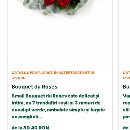
CATALOG PROFLORIST, ÎN AȘTEPTARE PENTRU
CAT
IZVORU
IZV
Bouquet du Roses
Bu
Small Bouquet du Roses este delicat și
Var
intim, cu 7 trandafiri roșii și 3 ramuri de
roș
eucalipt verde, ambalate simplu și legate
căl
cu panglică...
pan
de la 80.40 RON
de