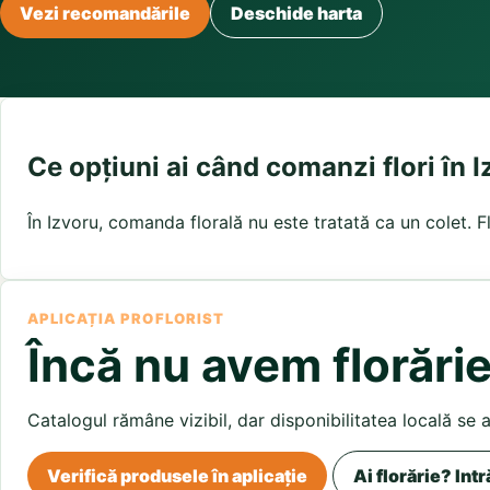
Buchete irisi
Vezi recomandările
Deschide harta
Olt
Prahova
Salaj
Buchete lalele
Satu Mare
Sibiu
Buchete liliac
Suceava
Buchete lisianthus
Teleorman
Timis
Tulcea
Buchete mixte
Valcea
Vaslui
Vrancea
Buchete orhidee
Buchete ranunculus
Ce opțiuni ai când comanzi flori în 
Buchete trandafiri galbeni
Buchete trandafiri portocalii
În Izvoru, comanda florală nu este tratată ca un colet. Fl
Trandafiri albastri
Trandafiri albi
Trandafiri rosii
Trandafiri roz
APLICAȚIA PROFLORIST
Încă nu avem florărie
Catalogul rămâne vizibil, dar disponibilitatea locală se 
Verifică produsele în aplicație
Ai florărie? Intr