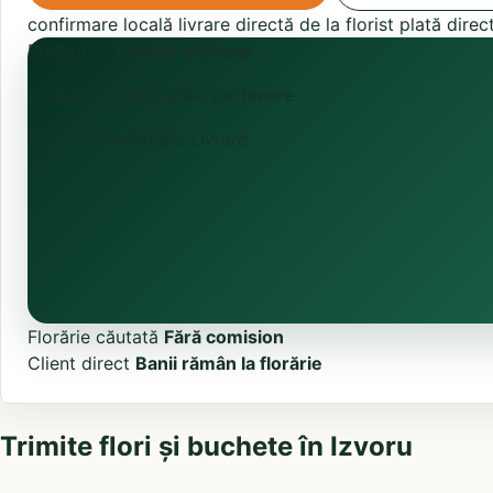
confirmare locală
livrare directă de la florist
plată direc
ProFlorist
Zonă în activare
Căutăm florării locale partenere.
Primită
Confirmare
Livrare
Florărie căutată
Fără comision
Client direct
Banii rămân la florărie
Trimite flori și buchete în Izvoru