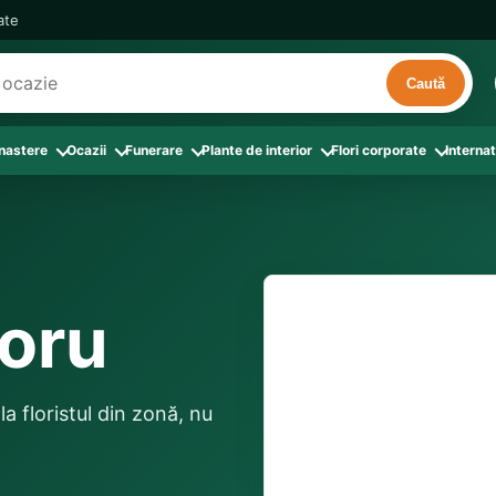
cate
Caută
 nastere
Ocazii
Funerare
Plante de interior
Flori corporate
Internat
ri
de interior
 Aranjamente florale
le din Flori corporate
oate produsele din Zi de nastere
Toate categoriile
Toate produsele din Ocazii
Toate produsele din Funerare
a
pentru companii
ntru Barbati
Colectia Atelier Local
Aniversare casatorie
Aranjamente funerare
rin flori
e interior
ajati si Colegi
ntru Bunica
Colectia Premium ProFlorist
Cerere in casatorie
Buchete funerare
 prin frunze
utie
ntru Iubita
Colectia Signature ProFlorist
Flori din dragoste
Coroane funerare
voru
Suport comenzi
0376 4
afiri rosii
entru Mama
Flori de Florii
Flori nou-nascut si botez
Flori de Luminatie
ntru Prieteni
Flori de Paste
Flori pentru aniversari
Jerbe funerare
livrare confirmată local, 
ntru Sotie
Flori de primavara
Flori Pur si simplu
distanța până la destina
Onomastica
a floristul din zonă, nu