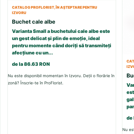
CATALOG PROFLORIST, ÎN AȘTEPTARE PENTRU
IZVORU
Buchet cale albe
Varianta Small a buchetului cale albe este
un gest delicat și plin de emoție, ideal
pentru momente când doriți să transmiteți
afecțiune cu un...
CAT
de la 86.63 RON
IZV
Bu
Nu este disponibil momentan în Izvoru. Deții o florărie în
zonă? Înscrie-te în ProFlorist.
Var
est
gal
pan
de
Nu est