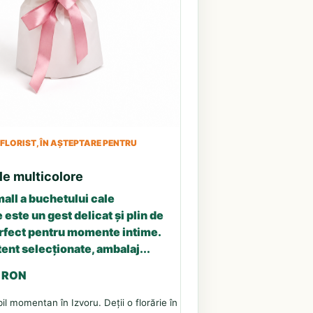
LORIST, ÎN AȘTEPTARE PENTRU
le multicolore
all a buchetului cale
 este un gest delicat și plin de
erfect pentru momente intime.
tent selecționate, ambalaj...
3 RON
il momentan în Izvoru. Deții o florărie în