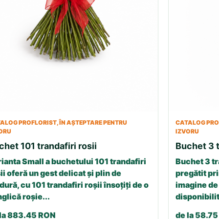
ALOG PROFLORIST, ÎN AȘTEPTARE PENTRU
CATALOG PROF
ORU
IZVORU
chet 101 trandafiri rosii
Buchet 3 t
ianta Small a buchetului 101 trandafiri
Buchet 3 tr
ii oferă un gest delicat și plin de
pregătit pri
dură, cu 101 trandafiri roșii însoțiți de o
imagine de 
glică roșie...
disponibilit
 la 883.45 RON
de la 58.7