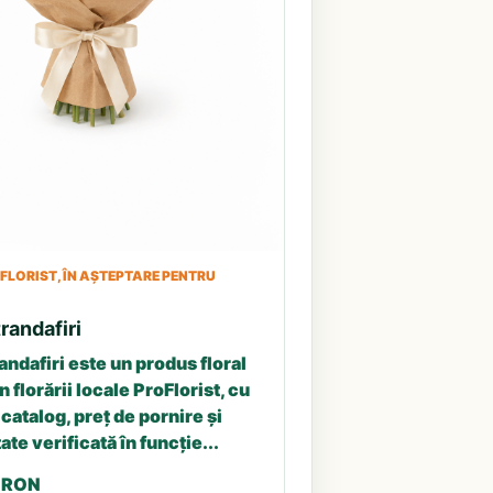
LORIST, ÎN AȘTEPTARE PENTRU
randafiri
andafiri este un produs floral
n florării locale ProFlorist, cu
catalog, preț de pornire și
ate verificată în funcție...
5 RON