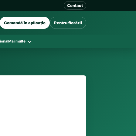
Contact
Comandă în aplicație
Pentru florării
ional
Mai multe
41 128
în funcție de florăriile din zonă și
tar