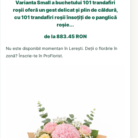
Varianta Small a buchetului 101 trandafiri
roșii oferă un gest delicat și plin de căldură,
cu 101 trandafiri roșii însoțiți de o panglică
roșie...
de la 883.45 RON
Nu este disponibil momentan în Lerești. Deții o florărie în
zonă? Înscrie-te în ProFlorist.