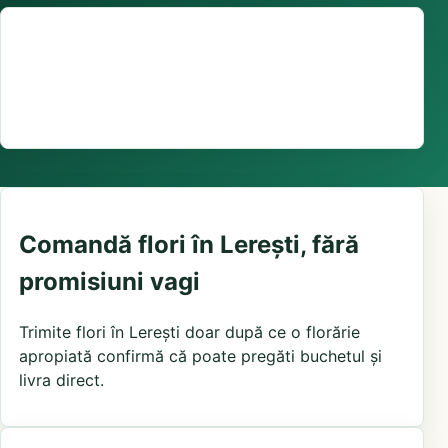
Suport comenzi
0376 441 128
livrare confirmată local, în funcție de florăriile din
zonă și distanța până la destinatar
Comandă flori în Lerești, fără
promisiuni vagi
Trimite flori în Lerești doar după ce o florărie
apropiată confirmă că poate pregăti buchetul și
livra direct.