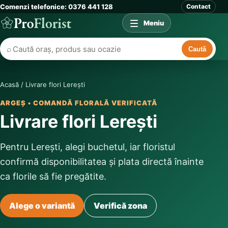
Comenzi telefonice: 0376 441 128
Contact
Meniu
⌕
Caută
Acasă
/
Livrare flori Lerești
ARGEȘ • COMANDĂ FLORALĂ VERIFICATĂ
Livrare flori Lerești
Pentru Lerești, alegi buchetul, iar floristul
confirmă disponibilitatea și plata directă înainte
ca florile să fie pregătite.
Alege o variantă
Verifică zona