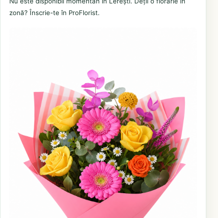
Nu este disponibil momentan în Lerești. Deții o florărie în
zonă? Înscrie-te în ProFlorist.