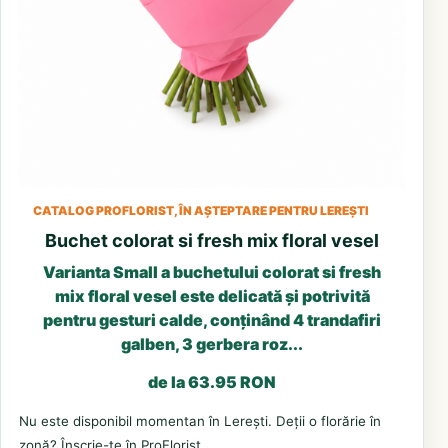
CATALOG PROFLORIST, ÎN AȘTEPTARE PENTRU LEREȘTI
Buchet colorat si fresh mix floral vesel
Varianta Small a buchetului colorat si fresh
mix floral vesel este delicată și potrivită
pentru gesturi calde, conținând 4 trandafiri
galben, 3 gerbera roz...
de la 63.95 RON
Nu este disponibil momentan în Lerești. Deții o florărie în
zonă? Înscrie-te în ProFlorist.