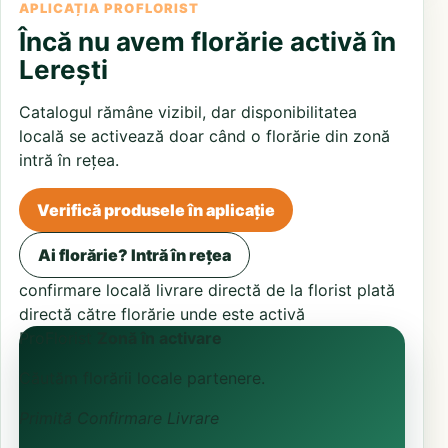
APLICAȚIA PROFLORIST
Încă nu avem florărie activă în
Lerești
Catalogul rămâne vizibil, dar disponibilitatea
locală se activează doar când o florărie din zonă
intră în rețea.
Verifică produsele în aplicație
Ai florărie? Intră în rețea
confirmare locală
livrare directă de la florist
plată
directă către florărie unde este activă
ProFlorist
Zonă în activare
Căutăm florării locale partenere.
Primită
Confirmare
Livrare