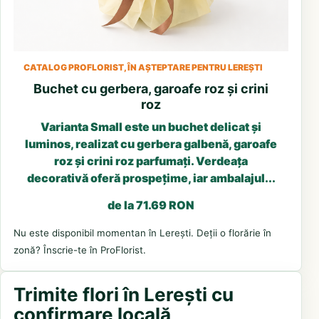
CATALOG PROFLORIST, ÎN AȘTEPTARE PENTRU LEREȘTI
Buchet cu gerbera, garoafe roz și crini
roz
Varianta Small este un buchet delicat și
luminos, realizat cu gerbera galbenă, garoafe
roz și crini roz parfumați. Verdeața
decorativă oferă prospețime, iar ambalajul...
de la 71.69 RON
Nu este disponibil momentan în Lerești. Deții o florărie în
zonă? Înscrie-te în ProFlorist.
Trimite flori în Lerești cu
confirmare locală