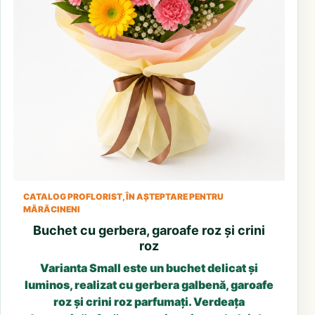
CATALOG PROFLORIST, ÎN AȘTEPTARE PENTRU
MĂRĂCINENI
Buchet cu gerbera, garoafe roz și crini
roz
Varianta Small este un buchet delicat și
luminos, realizat cu gerbera galbenă, garoafe
roz și crini roz parfumați. Verdeața