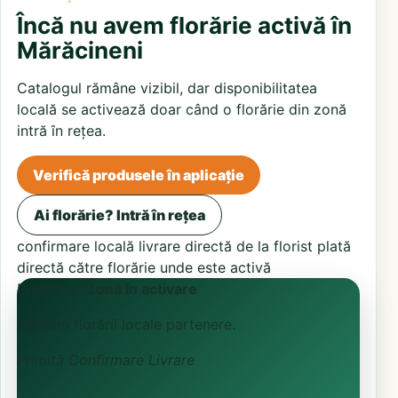
Încă nu avem florărie activă în
Mărăcineni
Catalogul rămâne vizibil, dar disponibilitatea
locală se activează doar când o florărie din zonă
intră în rețea.
Verifică produsele în aplicație
Ai florărie? Intră în rețea
confirmare locală
livrare directă de la florist
plată
directă către florărie unde este activă
ProFlorist
Zonă în activare
Căutăm florării locale partenere.
Primită
Confirmare
Livrare