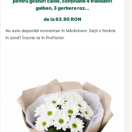
pentru gesturi calde, conținând 4 trandafiri
galben, 3 gerbera roz...
de la 63.95 RON
Nu este disponibil momentan în Mărăcineni. Deții o florărie
în zonă? Înscrie-te în ProFlorist.