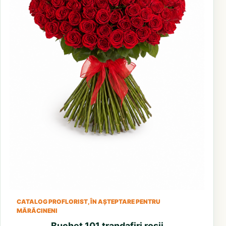
CATALOG PROFLORIST, ÎN AȘTEPTARE PENTRU
MĂRĂCINENI
Buchet 101 trandafiri rosii