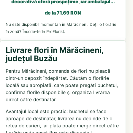
decorativă oferă prospețime, iar ambalajul...
de la 71.69 RON
Nu este disponibil momentan în Mărăcineni. Deții o florărie
în zonă? Înscrie-te în ProFlorist.
Livrare flori în Mărăcineni,
județul Buzău
Pentru Mărăcineni, comanda de flori nu pleacă
dintr-un depozit îndepărtat. Căutăm o florărie
locală sau apropiată, care poate pregăti buchetul,
confirma florile disponibile și organiza livrarea
direct către destinatar.
Avantajul local este practic: buchetul se face
aproape de destinatar, livrarea nu depinde de o
rețea de curieri, iar plata poate merge direct către
florărie unde acest flux este disponibil.