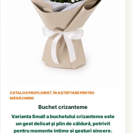
CATALOG PROFLORIST, ÎN AȘTEPTARE PENTRU
MĂRĂCINENI
Buchet crizanteme
Varianta Small a buchetului crizanteme este
un gest delicat și plin de căldură, potrivit
pentru momente intime și gesturi sincere.