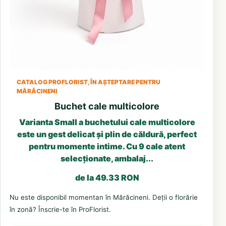
CATALOG PROFLORIST, ÎN AȘTEPTARE PENTRU
MĂRĂCINENI
Buchet cale multicolore
Varianta Small a buchetului cale multicolore
este un gest delicat și plin de căldură, perfect
pentru momente intime. Cu 9 cale atent
selecționate, ambalaj...
de la 49.33 RON
Nu este disponibil momentan în Mărăcineni. Deții o florărie
în zonă? Înscrie-te în ProFlorist.