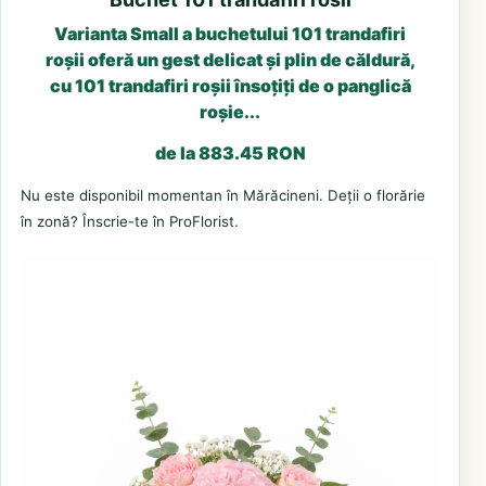
Varianta Small a buchetului 101 trandafiri
roșii oferă un gest delicat și plin de căldură,
cu 101 trandafiri roșii însoțiți de o panglică
roșie...
de la 883.45 RON
Nu este disponibil momentan în Mărăcineni. Deții o florărie
în zonă? Înscrie-te în ProFlorist.