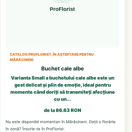
CATALOG PROFLORIST, ÎN AȘTEPTARE PENTRU
MĂRĂCINENI
Buchet cale albe
Varianta Small a buchetului cale albe este un
gest delicat și plin de emoție, ideal pentru
momente când doriți să transmiteți afecțiune
cu un...
de la 86.63 RON
Nu este disponibil momentan în Mărăcineni. Deții o florărie
în zonă? Înscrie-te în ProFlorist.