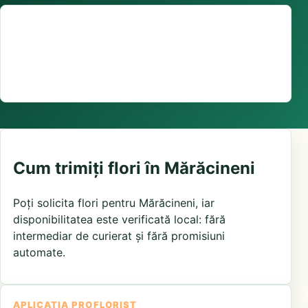
Suport comenzi
0376 441 128
livrare confirmată local, în funcție de florăriile din
zonă și distanța până la destinatar
Cum trimiți flori în Mărăcineni
Poți solicita flori pentru Mărăcineni, iar
disponibilitatea este verificată local: fără
intermediar de curierat și fără promisiuni
automate.
APLICAȚIA PROFLORIST