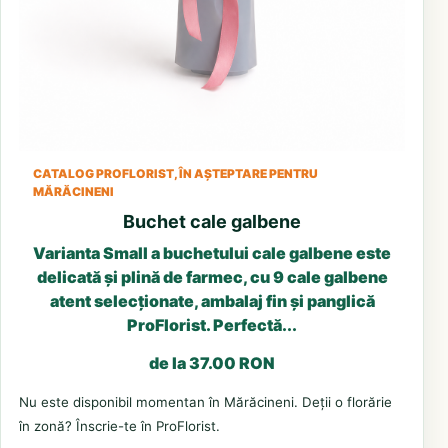
CATALOG PROFLORIST, ÎN AȘTEPTARE PENTRU
MĂRĂCINENI
Buchet cale galbene
Varianta Small a buchetului cale galbene este
delicată și plină de farmec, cu 9 cale galbene
atent selecționate, ambalaj fin și panglică
ProFlorist. Perfectă...
de la 37.00 RON
Nu este disponibil momentan în Mărăcineni. Deții o florărie
în zonă? Înscrie-te în ProFlorist.