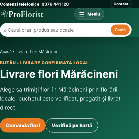
Comenzi telefonice: 0376 441 128
Contact
Meniu
⌕
Caută
Acasă
/
Livrare flori Mărăcineni
BUZĂU • LIVRARE CONFIRMATĂ LOCAL
Livrare flori Mărăcineni
Alege să trimiți flori în Mărăcineni prin florării
locale: buchetul este verificat, pregătit și livrat
direct.
Comandă flori
Verifică pe hartă