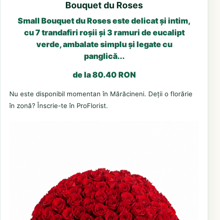
Bouquet du Roses
Small Bouquet du Roses este delicat și intim,
cu 7 trandafiri roșii și 3 ramuri de eucalipt
verde, ambalate simplu și legate cu
panglică...
de la 80.40 RON
Nu este disponibil momentan în Mărăcineni. Deții o florărie
în zonă? Înscrie-te în ProFlorist.