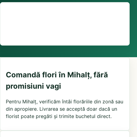
Suport comenzi
0376 441 128
livrare confirmată local, în funcție de florăriile din
zonă și distanța până la destinatar
Comandă flori în Mihalț, fără
promisiuni vagi
Pentru Mihalț, verificăm întâi florăriile din zonă sau
din apropiere. Livrarea se acceptă doar dacă un
florist poate pregăti și trimite buchetul direct.