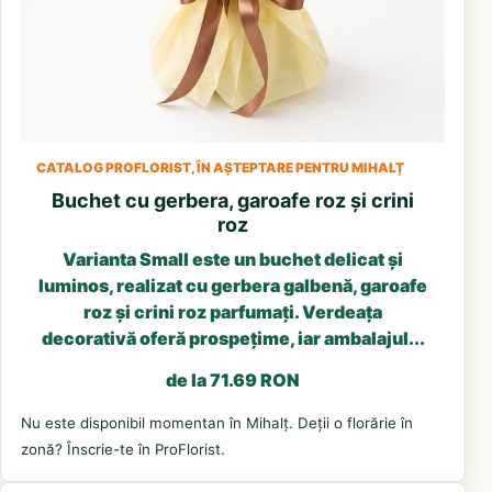
CATALOG PROFLORIST, ÎN AȘTEPTARE PENTRU MIHALȚ
Buchet cu gerbera, garoafe roz și crini
roz
Varianta Small este un buchet delicat și
luminos, realizat cu gerbera galbenă, garoafe
roz și crini roz parfumați. Verdeața
decorativă oferă prospețime, iar ambalajul...
de la 71.69 RON
Nu este disponibil momentan în Mihalț. Deții o florărie în
zonă? Înscrie-te în ProFlorist.