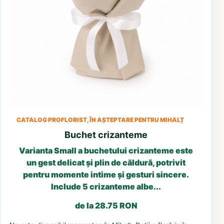
CATALOG PROFLORIST, ÎN AȘTEPTARE PENTRU MIHALȚ
Buchet crizanteme
Varianta Small a buchetului crizanteme este
un gest delicat și plin de căldură, potrivit
pentru momente intime și gesturi sincere.
Include 5 crizanteme albe...
de la 28.75 RON