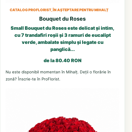
CATALOG PROFLORIST, ÎN AȘTEPTARE PENTRU MIHALȚ
Bouquet du Roses
Small Bouquet du Roses este delicat și intim,
cu 7 trandafiri roșii și 3 ramuri de eucalipt
verde, ambalate simplu și legate cu
panglică...
de la 80.40 RON
Nu este disponibil momentan în Mihalț. Deții o florărie în
zonă? Înscrie-te în ProFlorist.