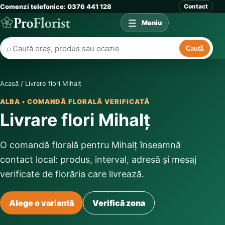
Comenzi telefonice: 0376 441 128
Contact
Meniu
⌕
Caută
Acasă
/
Livrare flori Mihalț
ALBA • COMANDĂ FLORALĂ VERIFICATĂ
Livrare flori Mihalț
O comandă florală pentru Mihalț înseamnă
contact local: produs, interval, adresă și mesaj
verificate de florăria care livrează.
Alege o variantă
Verifică zona