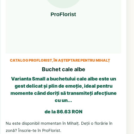
CATALOG PROFLORIST, ÎN AȘTEPTARE PENTRU MIHALȚ
Buchet cale albe
Varianta Small a buchetului cale albe este un
gest delicat și plin de emoție, ideal pentru
momente când doriți să transmiteți afecțiune
cu un...
de la 86.63 RON
Nu este disponibil momentan în Mihalț. Deții o florărie în
zonă? Înscrie-te în ProFlorist.