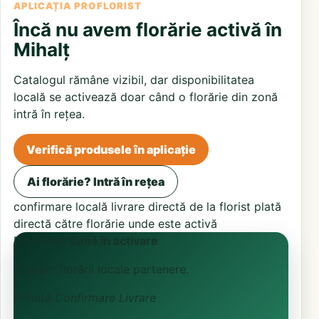
APLICAȚIA PROFLORIST
Încă nu avem florărie activă în
Mihalț
Catalogul rămâne vizibil, dar disponibilitatea
locală se activează doar când o florărie din zonă
intră în rețea.
Verifică produsele în aplicație
Ai florărie? Intră în rețea
confirmare locală
livrare directă de la florist
plată
directă către florărie unde este activă
ProFlorist
Zonă în activare
Căutăm florării locale partenere.
Primită
Confirmare
Livrare