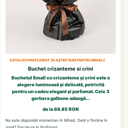
CATALOG PROFLORIST, ÎN AȘTEPTARE PENTRU MIHALȚ
Buchet crizanteme si crini
Buchetul Small cu crizanteme și crini este o
alegere luminoasă și delicată, potrivită
pentru un cadou elegant și parfumat. Cele 3
gerbera galbene adaugă...
de la 68.85 RON
Nu este disponibil momentan în Mihalț. Deții o florărie în
zonă? Înscrie-te în ProFlorist.