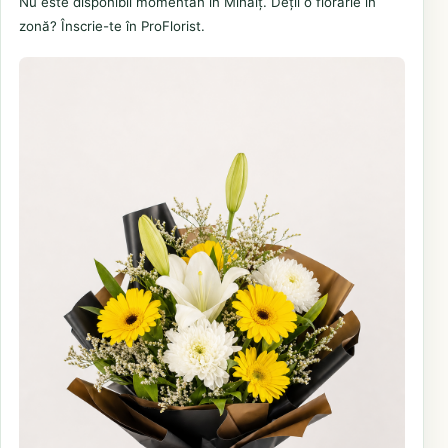
Nu este disponibil momentan în Mihalț. Deții o florărie în
zonă? Înscrie-te în ProFlorist.