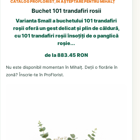
CATALOG PROFLORIST, ÎN AȘTEPTARE PENTRU MIHALȚ
Buchet 101 trandafiri rosii
Varianta Small a buchetului 101 trandafiri
roșii oferă un gest delicat și plin de căldură,
cu 101 trandafiri roșii însoțiți de o panglică
roșie...
de la 883.45 RON
Nu este disponibil momentan în Mihalț. Deții o florărie în
zonă? Înscrie-te în ProFlorist.