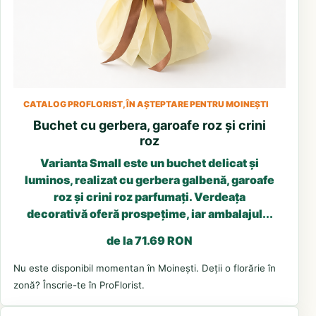
CATALOG PROFLORIST, ÎN AȘTEPTARE PENTRU MOINEȘTI
Buchet cu gerbera, garoafe roz și crini
roz
Varianta Small este un buchet delicat și
luminos, realizat cu gerbera galbenă, garoafe
roz și crini roz parfumați. Verdeața
decorativă oferă prospețime, iar ambalajul...
de la 71.69 RON
Nu este disponibil momentan în Moinești. Deții o florărie în
zonă? Înscrie-te în ProFlorist.