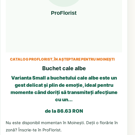
CATALOG PROFLORIST, ÎN AȘTEPTARE PENTRU MOINEȘTI
Buchet cale albe
Varianta Small a buchetului cale albe este un
gest delicat și plin de emoție, ideal pentru
momente când doriți să transmiteți afecțiune
cu un...
de la 86.63 RON
Nu este disponibil momentan în Moinești. Deții o florărie în
zonă? Înscrie-te în ProFlorist.