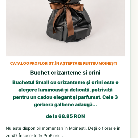
CATALOG PROFLORIST, ÎN AȘTEPTARE PENTRU MOINEȘTI
Buchet crizanteme si crini
Buchetul Small cu crizanteme și crini este o
alegere luminoasă și delicată, potrivită
pentru un cadou elegant și parfumat. Cele 3
gerbera galbene adaugă...
de la 68.85 RON
Nu este disponibil momentan în Moinești. Deții o florărie în
zonă? Înscrie-te în ProFlorist.