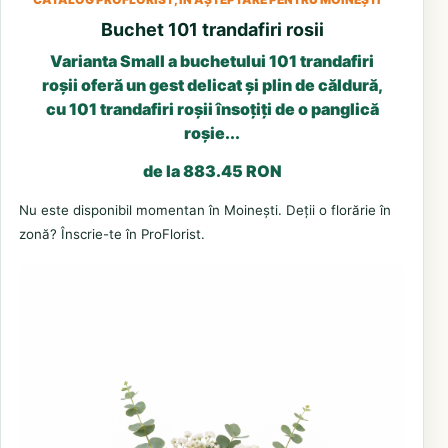
Buchet 101 trandafiri rosii
Varianta Small a buchetului 101 trandafiri
roșii oferă un gest delicat și plin de căldură,
cu 101 trandafiri roșii însoțiți de o panglică
roșie...
de la 883.45 RON
Nu este disponibil momentan în Moinești. Deții o florărie în
zonă? Înscrie-te în ProFlorist.