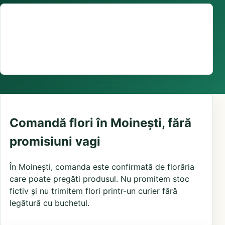
Suport comenzi
0376 441 128
livrare în aceeași zi unde există stoc, program și
florării locale disponibile
Comandă flori în Moinești, fără
promisiuni vagi
În Moinești, comanda este confirmată de florăria
care poate pregăti produsul. Nu promitem stoc
fictiv și nu trimitem flori printr-un curier fără
legătură cu buchetul.