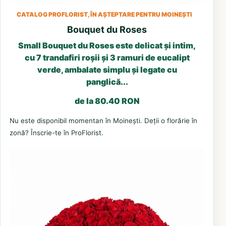
CATALOG PROFLORIST, ÎN AȘTEPTARE PENTRU MOINEȘTI
Bouquet du Roses
Small Bouquet du Roses este delicat și intim,
cu 7 trandafiri roșii și 3 ramuri de eucalipt
verde, ambalate simplu și legate cu
panglică...
de la 80.40 RON
Nu este disponibil momentan în Moinești. Deții o florărie în
zonă? Înscrie-te în ProFlorist.