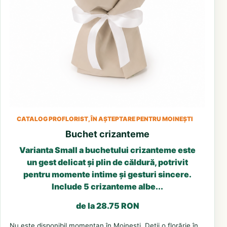
CATALOG PROFLORIST, ÎN AȘTEPTARE PENTRU MOINEȘTI
Buchet crizanteme
Varianta Small a buchetului crizanteme este
un gest delicat și plin de căldură, potrivit
pentru momente intime și gesturi sincere.
Include 5 crizanteme albe...
de la 28.75 RON
Nu este disponibil momentan în Moinești. Deții o florărie în