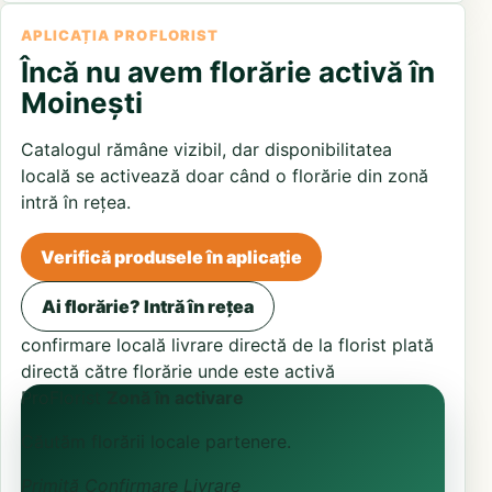
APLICAȚIA PROFLORIST
Încă nu avem florărie activă în
Moinești
Catalogul rămâne vizibil, dar disponibilitatea
locală se activează doar când o florărie din zonă
intră în rețea.
Verifică produsele în aplicație
Ai florărie? Intră în rețea
confirmare locală
livrare directă de la florist
plată
directă către florărie unde este activă
ProFlorist
Zonă în activare
Căutăm florării locale partenere.
Primită
Confirmare
Livrare