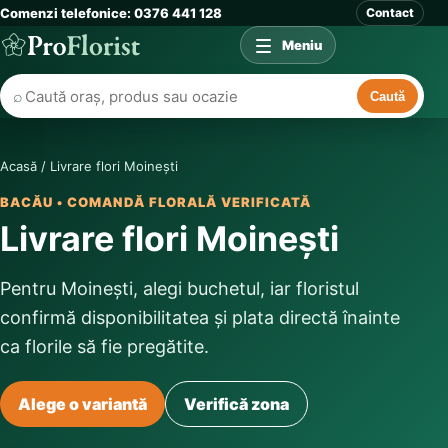
Comenzi telefonice: 0376 441 128
Contact
Meniu
⌕
Caută
Acasă
/
Livrare flori Moinești
BACĂU • COMANDĂ FLORALĂ VERIFICATĂ
Livrare flori Moinești
Pentru Moinești, alegi buchetul, iar floristul
confirmă disponibilitatea și plata directă înainte
ca florile să fie pregătite.
Alege o variantă
Verifică zona