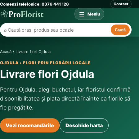
Comenzi telefonice: 0376 441 128
Contact
Meniu
⌕
Caută
Acasă
/
Livrare flori Ojdula
OJDULA • FLORI PRIN FLORĂRII LOCALE
Livrare flori Ojdula
Pentru Ojdula, alegi buchetul, iar floristul confirmă
disponibilitatea și plata directă înainte ca florile să
fie pregătite.
Vezi recomandările
Deschide harta