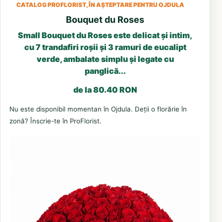
CATALOG PROFLORIST, ÎN AȘTEPTARE PENTRU OJDULA
Bouquet du Roses
Small Bouquet du Roses este delicat și intim,
cu 7 trandafiri roșii și 3 ramuri de eucalipt
verde, ambalate simplu și legate cu
panglică...
de la 80.40 RON
Nu este disponibil momentan în Ojdula. Deții o florărie în
zonă? Înscrie-te în ProFlorist.