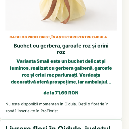
CATALOG PROFLORIST, ÎN AȘTEPTARE PENTRU OJDULA
Buchet cu gerbera, garoafe roz și crini
roz
Varianta Small este un buchet delicat și
luminos, realizat cu gerbera galbenă, garoafe
roz și crini roz parfumați. Verdeața
decorativă oferă prospețime, iar ambalajul...
de la 71.69 RON
Nu este disponibil momentan în Ojdula. Deții o florărie în
zonă? Înscrie-te în ProFlorist.
Livrare flori în Ojdula, județul