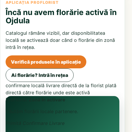
APLICAȚIA PROFLORIST
Încă nu avem florărie activă în
Ojdula
Catalogul rămâne vizibil, dar disponibilitatea
locală se activează doar când o florărie din zonă
intră în rețea.
Verifică produsele în aplicație
Ai florărie? Intră în rețea
confirmare locală
livrare directă de la florist
plată
directă către florărie unde este activă
ProFlorist
Zonă în activare
Căutăm florării locale partenere.
Primită
Confirmare
Livrare