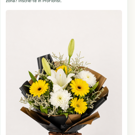
zonă? Înscrie-te în ProFlorist.