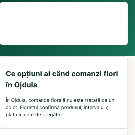
Suport comenzi
0376 441 128
livrare confirmată local, în funcție de florăriile din
zonă și distanța până la destinatar
Ce opțiuni ai când comanzi flori
în Ojdula
În Ojdula, comanda florală nu este tratată ca un
colet. Floristul confirmă produsul, intervalul și
plata înainte de pregătire.