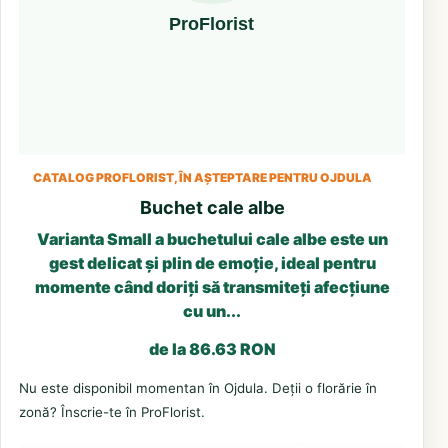
CATALOG PROFLORIST, ÎN AȘTEPTARE PENTRU OJDULA
Buchet cale albe
Varianta Small a buchetului cale albe este un
gest delicat și plin de emoție, ideal pentru
momente când doriți să transmiteți afecțiune
cu un...
de la 86.63 RON
Nu este disponibil momentan în Ojdula. Deții o florărie în
zonă? Înscrie-te în ProFlorist.