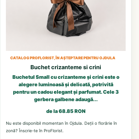
CATALOG PROFLORIST, ÎN AȘTEPTARE PENTRU OJDULA
Buchet crizanteme si crini
Buchetul Small cu crizanteme și crini este o
alegere luminoasă și delicată, potrivită
pentru un cadou elegant și parfumat. Cele 3
gerbera galbene adaugă...
de la 68.85 RON
Nu este disponibil momentan în Ojdula. Deții o florărie în
zonă? Înscrie-te în ProFlorist.