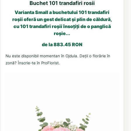
Buchet 101 trandafiri rosii
Varianta Small a buchetului 101 trandafiri
roșii oferă un gest delicat și plin de căldură,
cu 101 trandafiri roșii însoțiți de o panglică
roșie...
de la 883.45 RON
Nu este disponibil momentan în Ojdula. Deții o florărie în
zonă? Înscrie-te în ProFlorist.