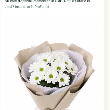
Nu este disponibil momentan în Olari. Deții o florărie în
zonă? Înscrie-te în ProFlorist.