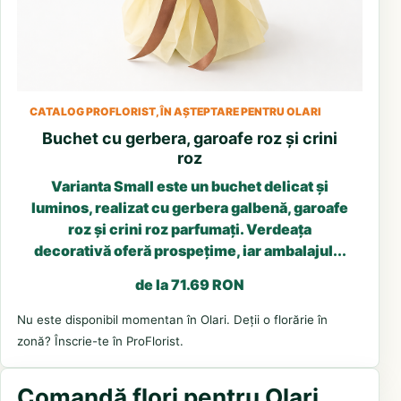
CATALOG PROFLORIST, ÎN AȘTEPTARE PENTRU OLARI
Buchet cu gerbera, garoafe roz și crini
roz
Varianta Small este un buchet delicat și
luminos, realizat cu gerbera galbenă, garoafe
roz și crini roz parfumați. Verdeața
decorativă oferă prospețime, iar ambalajul...
de la 71.69 RON
Nu este disponibil momentan în Olari. Deții o florărie în
zonă? Înscrie-te în ProFlorist.
Comandă flori pentru Olari