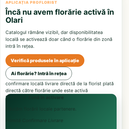
APLICAȚIA PROFLORIST
Încă nu avem florărie activă în
Olari
Catalogul rămâne vizibil, dar disponibilitatea
locală se activează doar când o florărie din zonă
intră în rețea.
Verifică produsele în aplicație
Ai florărie? Intră în rețea
confirmare locală
livrare directă de la florist
plată
directă către florărie unde este activă
ProFlorist
Zonă în activare
Căutăm florării locale partenere.
Primită
Confirmare
Livrare