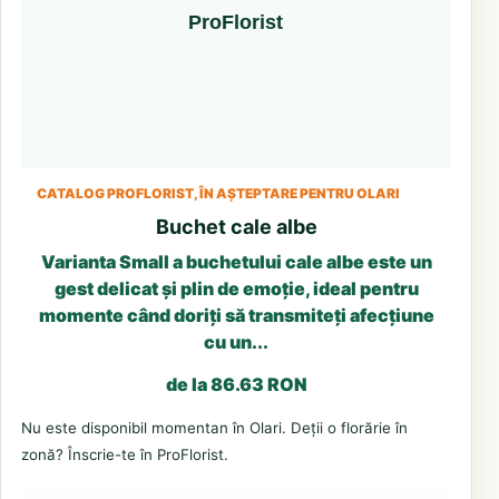
CATALOG PROFLORIST, ÎN AȘTEPTARE PENTRU OLARI
Buchet cale albe
Varianta Small a buchetului cale albe este un
gest delicat și plin de emoție, ideal pentru
momente când doriți să transmiteți afecțiune
cu un...
de la 86.63 RON
Nu este disponibil momentan în Olari. Deții o florărie în
zonă? Înscrie-te în ProFlorist.