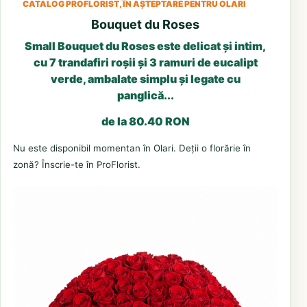
CATALOG PROFLORIST, ÎN AȘTEPTARE PENTRU OLARI
Bouquet du Roses
Small Bouquet du Roses este delicat și intim,
cu 7 trandafiri roșii și 3 ramuri de eucalipt
verde, ambalate simplu și legate cu
panglică...
de la 80.40 RON
Nu este disponibil momentan în Olari. Deții o florărie în
zonă? Înscrie-te în ProFlorist.