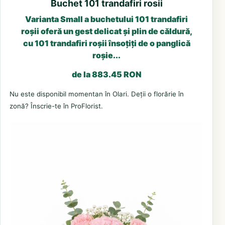
Buchet 101 trandafiri rosii
Varianta Small a buchetului 101 trandafiri
roșii oferă un gest delicat și plin de căldură,
cu 101 trandafiri roșii însoțiți de o panglică
roșie...
de la 883.45 RON
Nu este disponibil momentan în Olari. Deții o florărie în
zonă? Înscrie-te în ProFlorist.