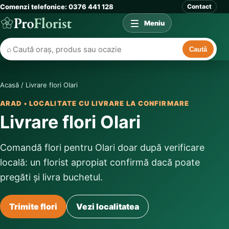
Comenzi telefonice: 0376 441 128
Contact
Meniu
⌕
Caută
Acasă
/
Livrare flori Olari
ARAD • LOCALITATE CU LIVRARE LA CONFIRMARE
Livrare flori Olari
Comandă flori pentru Olari doar după verificare
locală: un florist apropiat confirmă dacă poate
pregăti și livra buchetul.
Trimite flori
Vezi localitatea