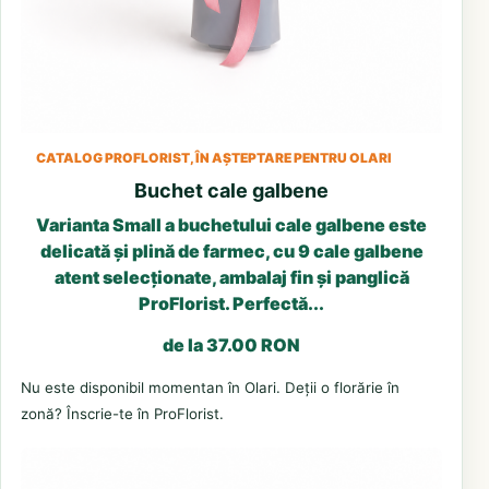
CATALOG PROFLORIST, ÎN AȘTEPTARE PENTRU OLARI
Buchet cale galbene
Varianta Small a buchetului cale galbene este
delicată și plină de farmec, cu 9 cale galbene
atent selecționate, ambalaj fin și panglică
ProFlorist. Perfectă...
de la 37.00 RON
Nu este disponibil momentan în Olari. Deții o florărie în
zonă? Înscrie-te în ProFlorist.