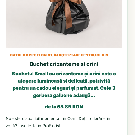
CATALOG PROFLORIST, ÎN AȘTEPTARE PENTRU OLARI
Buchet crizanteme si crini
Buchetul Small cu crizanteme și crini este o
alegere luminoasă și delicată, potrivită
pentru un cadou elegant și parfumat. Cele 3
gerbera galbene adaugă...
de la 68.85 RON
Nu este disponibil momentan în Olari. Deții o florărie în
zonă? Înscrie-te în ProFlorist.