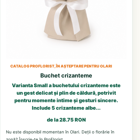
CATALOG PROFLORIST, ÎN AȘTEPTARE PENTRU OLARI
Buchet crizanteme
Varianta Small a buchetului crizanteme este
un gest delicat și plin de căldură, potrivit
pentru momente intime și gesturi sincere.
Include 5 crizanteme albe...
de la 28.75 RON
Nu este disponibil momentan în Olari. Deții o florărie în
zonă? Înscrie-te în ProFlorist.